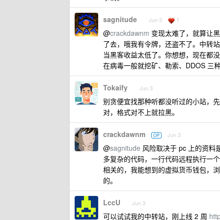
sagnitude
1
Jun 3
@
crackdawnm
变现太难了，就算让黑客
了去，哦我有令牌，还盗不了。中转站
当黑客收益太低了。你想想，现在都没
在病毒一般就挖矿、勒索、DDOS 
Tokaify
Jun 3
别贪便宜找那种听都没听过的小站，先
对，格式对不上就拉黑。
crackdawnm
Jun 3
OP
@
sagnitude
风险取决于 pc 上的资料是否
多复杂的代码，一行代码远程执行一个
相关的，我能想到的虚拟货币钱包，浏
的。
LccU
Jun 3
可以试试我的中转站，刚上线 2 周
htt