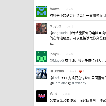
foowei
Jun 3
纯好奇中转站是什意思？一直用纯血 clau
MuyuQ
Jun 3
@
sagnitude
中转站能把你的电脑当肉鸡
的在你电脑里。可以直接读取你浏览器
证。
jony83
Jun 3
@
MuyuQ
有可能，只是难度特别大，因为 
HFX3389
1
Jun 3
@
LccU
#11 为啥要在讨论帖里面塞你
@
GordianZ
@
sillydaddy
Valid
Jun 3
又要安全又要便宜，没这回事啊，便宜