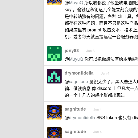
@
MuyuQ
所以我都说了他坐我电脑前边，
key ，偷钱包私钥这几个能立刻变现
是中转站独有的问题，各种 cli 工具，各
都存在这种问题，而且不只是这种产品
如果库里有 prompt 攻击文本，
机，或者每天就直接远程一台服务器跑
jony83
Jun 3
@
MuyuQ
你可以把你想法写给本地越
drymonfidelia
Jun 4
@
sagnitude
见识太少了，黑入普通人电脑
骗、借钱信息 像 discord 上但凡大
的一个十几人的超小群都出现过
sagnitude
Jun 4
@
drymonfidelia
SNS token 也只有
sagnitude
Jun 4