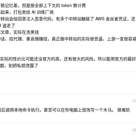
致记忆差，但是按全部上下文的 token 数计费
起来，打包卖给 AI 训练厂商
中转站会给回答注入恶意代码，有多个中转站触碰了 AWS 金丝雀凭证，还
 盗走了
面文章，实际在洗黑钱
富神话、招代理、拿返佣赚钱，真正做中转站的实际很苦逼，上游一变很容
实际的性价比可能还没官方的高，还有很大的风险，所以能用官方的最好
题，别把私钥泄露了
2
后调用本地命令执行。甚至可以在你电脑上现场写一个木马。 很难防
2