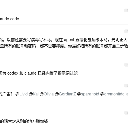
1
de code
1
。以前还需要写病毒写木马，现在 agent 直接化身超级木马，光明正大
里所有的账号和密码，都不需要撞库。你最好把所有的账号都开启二步验
1
codex 和 claude 已经内置了提示词过滤
1
的广告？ @
Livid
@
Kai
@
Olivia
@
GordianZ
@
sparanoid
@
drymonfideli
1
的话肯定从别的地方赚你钱