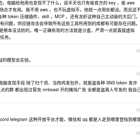
电脑给他用也变现不了什么，说半天也只有偷官方的 key ，偷 aws
的场合才有用。我不用 aws ，也不玩虚拟币，他就一点用处都没。而且这
种 token 压缩插件，skill ，MCP ，还有龙虾这种自己主动装的大后门，
有问题，供应链攻击会导致所有这些工具所用到的库都有可能存在问题。
技术上是根本没法防的，唯一正确有效的方法就是沙盒，严肃一点就直接虚拟
任务。
2
狱的模型去实验。
2
变现手段 除了扫个资、当肉鸡发包外，就是盗各种 SNS token 发诈
一点点的群 都出现过冒充 mrbeast 开的赌场广告 全都是盗真人号发的 我自
2
 discord telegram 这种开放平台才能，微信和 qq 都是人走到哪里登陆到哪
2