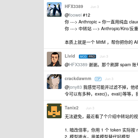
HFX3389
Jun 3
@
foowei
#12
你 ---> Anthropic = 你一直用纯血 clau
你 ---> 中转站 ---> Anthropic/Kiro
本质上就是一个 MitM ，帮你把你的 
Livid
Jun 3
MOD
PRO
@
HFX3389
谢谢。那个刷屏 spam 
crackdawnm
Jun 3
OP
@
jony83
我感觉可能并过滤不掉，他收到 
令可以有多种，exec()，eval()等
Tanix2
Jun 3
无法避免，最近看了个介绍中转站的视
1. 暗改倍率，你用 1 个 token 实际按 n
2. 模型掺水，用差模型替代好模型