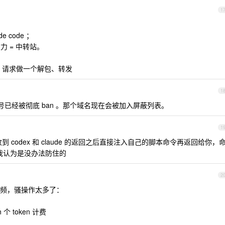
1
de code ；
/反重力 = 中转站。
AI 请求做一个解包、转发
1
账号已经被彻底 ban 。那个域名现在会被加入屏蔽列表。
1
codex 和 claude 的返回之后直接注入自己的脚本命令再返回给你，
等，我认为是没办法防住的
2
频，骚操作太多了：
 个 token 计费