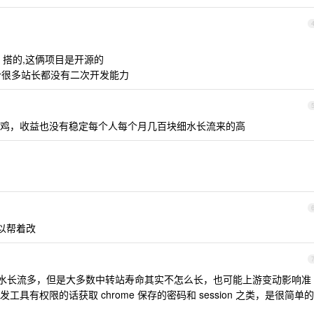
api 搭的,这俩项目是开源的
估计很多站长都没有二次开发能力
鸡，收益也没有稳定每个人每个月几百块细水长流来的高
可以帮着改
水长流多，但是大多数中转站寿命其实不怎么长，也可能上游变动影响准
有权限的话获取 chrome 保存的密码和 session 之类，是很简单的