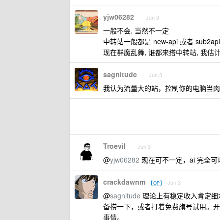
yjw06282
Jun 3
一般不会, 当然不一定
中转站一般都是 new-api 或者 sub2
现在群魔乱舞, 谁都来搭中转站, 我
sagnitude
Jun 3
我认为流量大的站，控制你的电脑当肉
Troevil
Jun 3
@
yjw06282
现在可不一定，ai 完全
crackdawnm
Jun 3
OP
@
sagnitude
理论上有稳定收入肯定细
备捞一下，或者打着免费旗号试用。开发工具
事情。