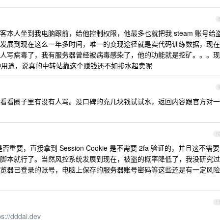
本人坐到我电脑跟前，给他控制权限，他最多也就把我 steam 账号给
发展到现在这么一年多时间，唯一的变现途径就是卖代码训练数据，现在
人写病毒了，我有服务器曾经被病毒感染了，他的功能就是挖矿。。。现
三种用途，说真的中转站靠这个赚钱还不如掺水超卖呢
看看圈子里有没有人骂。没口碑的充几块钱试试水，返回内容跟官方对一
1
重要，直接拿到 Session Cookie 是不需要 2fa 验证的，并且这不需要
脚本就行了。当然风控系统发展到现在，被盗的概率降低了，我没研究过
览器已登录的账号，电脑上保存的服务器账号密码等这些还是有一定风险
1
ps://dddai.dev