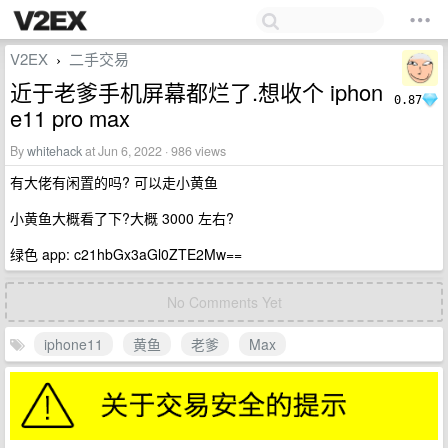
V2EX
二手交易
›
近于老爹手机屏幕都烂了.想收个 iphon
0.87
e11 pro max
By
whitehack
at Jun 6, 2022 · 986 views
有大佬有闲置的吗? 可以走小黄鱼
小黄鱼大概看了下?大概 3000 左右?
绿色 app: c21hbGx3aGl0ZTE2Mw==
No Comments Yet
iphone11
黄鱼
老爹
Max