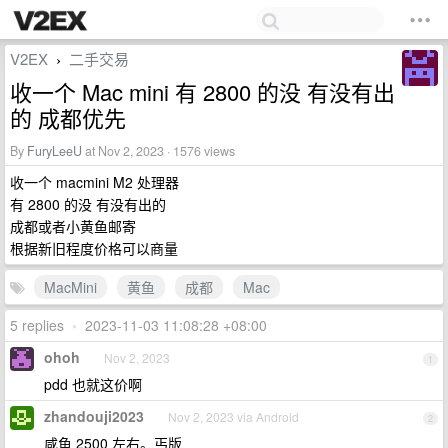
V2EX
二手交易
›
收一个 Mac mini 有 2800 的没 有没有出
的 成都优先
By
FuryLeeU
at Nov 2, 2023 · 1576 views
收一个 macmini M2 处理器
有 2800 的没 有没有出的
成都或者小黄鱼邮寄
根据新旧程度价格可以商量
MacMini
黄鱼
成都
Mac
5 replies
•
2023-11-03 11:08:28 +08:00
ohoh
Nov 2, 2023
1
pdd 也就这价啊
zhandouji2023
Nov 2, 2023 via Android
2
咸鱼 2500 左右。丐版