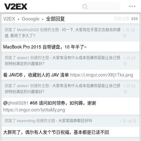
V2EX
GooogIe
全部回复
回复总数
233
›
›
回复了 ModiKa2022 创建的主题
问一下, 大家现在手里正在敲击的键
1 月 22
›
日
盘, 都用了多久了?
MacBook Pro 2015 自带键盘，10 年半了~
回复了 aisles1 创建的主题
大家有没有什么成本低廉但是能让自己感
1 月 20
›
日
到特别满足的兴趣爱好？
看 JAVDB ，收藏别人的 JAV 清单
https://i.imgur.com/XKj1Tkx.png
回复了 aisles1 创建的主题
大家有没有什么成本低廉但是能让自己感
1 月 20
›
日
到特别满足的兴趣爱好？
@
ghost3281
#68 请问如何领券，如何薅，谢谢
https://i.imgur.com/Iy0taMy.png
回复了 beyondmg 创建的主题
大家家庭群都还好吗
1 月 18 日
›
大群死了，偶尔有人发个节日祝福，基本都是已读不回