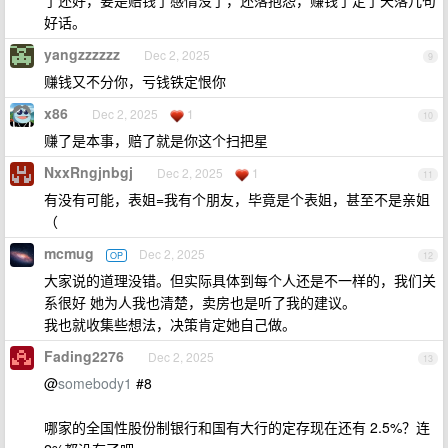
了还好，要是赔钱了感情没了，还落抱怨，赚钱了定了天落几句
好话。
yangzzzzzz
Dec 2, 2025
9
赚钱又不分你，亏钱铁定恨你
x86
Dec 2, 2025
1
10
赚了是本事，赔了就是你这个扫把星
NxxRngjnbgj
Dec 2, 2025
1
11
有没有可能，表姐=我有个朋友，毕竟是个表姐，甚至不是亲姐
（
mcmug
Dec 2, 2025
OP
12
大家说的道理没错。但实际具体到每个人还是不一样的，我们关
系很好 她为人我也清楚，卖房也是听了我的建议。
我也就收集些想法，决策肯定她自己做。
Fading2276
Dec 2, 2025
13
@
somebody1
#8
哪家的全国性股份制银行和国有大行的定存现在还有 2.5%？连