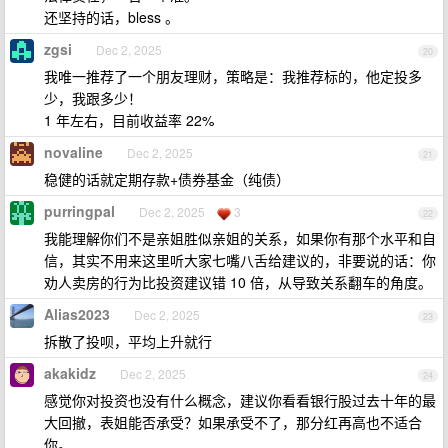
还坚持的话，bless 。
zgsi
Dec 2, 2025
20
我唯一推荐了一个朋友理财，策略是：我推荐标的，他定投多
少，我跟多少！
1 年左右，目前收益率 22%
novaline
Dec 2, 2025
21
稳健的话就定期存款+债券基金（纯债）
purringpal
Dec 2, 2025
3
22
我能理解你们不是亲姐胜似亲姐的关系，如果你有那个水平和自
信，其实不用来这里听大家七嘴八舌给建议的，非要说的话：你
劝人卖房的行为比投资建议错 10 倍，从导致关系翻车的角度。
Alias2023
Dec 2, 2025
23
拆散了投呗，平均上升就行
akakidz
Dec 2, 2025
24
感觉你对投资也没有什么概念，建议你看看银行股过去十年的最
大回撤，表姐能否承受？如果承受不了，那分红再高也不适合
你。