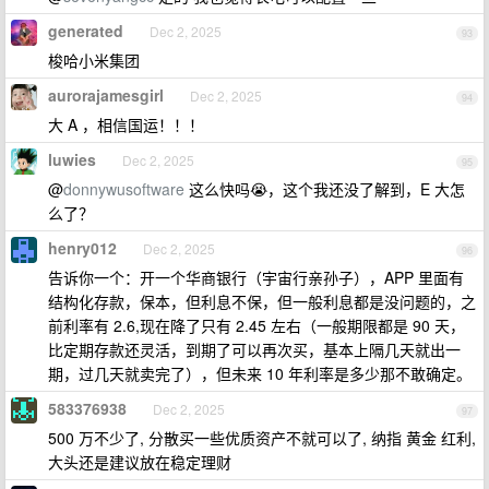
generated
Dec 2, 2025
93
梭哈小米集团
aurorajamesgirl
Dec 2, 2025
94
大 A ，相信国运！！！
luwies
Dec 2, 2025
95
@
donnywusoftware
这么快吗😭，这个我还没了解到，E 大怎
么了？
henry012
Dec 2, 2025
96
告诉你一个：开一个华商银行（宇宙行亲孙子），APP 里面有
结构化存款，保本，但利息不保，但一般利息都是没问题的，之
前利率有 2.6,现在降了只有 2.45 左右（一般期限都是 90 天，
比定期存款还灵活，到期了可以再次买，基本上隔几天就出一
期，过几天就卖完了），但未来 10 年利率是多少那不敢确定。
583376938
Dec 2, 2025
97
500 万不少了, 分散买一些优质资产不就可以了, 纳指 黄金 红利,
大头还是建议放在稳定理财