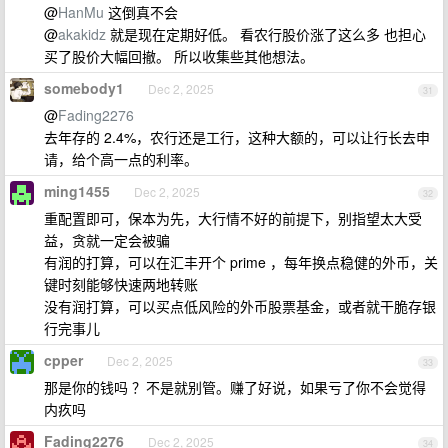
@
HanMu
这倒真不会
@
akakidz
就是现在定期好低。 看农行股价涨了这么多 也担心
买了股价大幅回撤。 所以收集些其他想法。
somebody1
Dec 2, 2025
31
@
Fading2276
去年存的 2.4%，农行还是工行，这种大额的，可以让行长去申
请，给个高一点的利率。
ming1455
Dec 2, 2025
32
重配置即可，保本为先，大行情不好的前提下，别指望太大受
益，贪就一定会被骗
有润的打算，可以在汇丰开个 prime ，每年换点稳健的外币，关
键时刻能够快速两地转账
没有润打算，可以买点低风险的外币股票基金，或者就干脆存银
行完事儿
cpper
Dec 2, 2025
33
那是你的钱吗 ？不是就别管。赚了好说，如果亏了你不会觉得
内疚吗
Fading2276
Dec 2, 2025
34