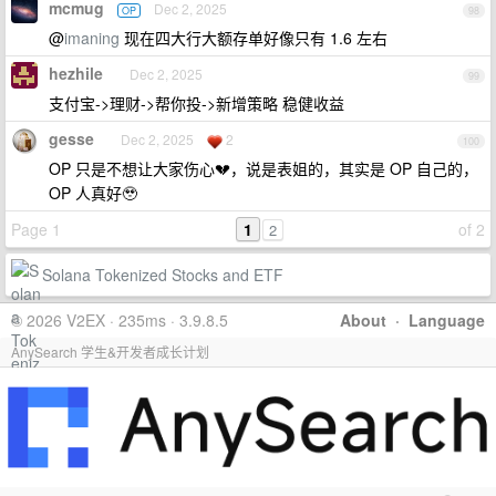
mcmug
Dec 2, 2025
OP
98
@
imaning
现在四大行大额存单好像只有 1.6 左右
hezhile
Dec 2, 2025
99
支付宝->理财->帮你投->新增策略 稳健收益
gesse
Dec 2, 2025
2
100
OP 只是不想让大家伤心💔，说是表姐的，其实是 OP 自己的，
OP 人真好🥹
Page 1
1
of 2
2
Solana Tokenized Stocks and ETF
© 2026 V2EX · 235ms · 3.9.8.5
About
·
Language
AnySearch 学生&开发者成长计划