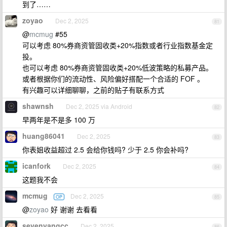
到了……
zoyao
Dec 2, 2025
81
@
mcmug
#55
可以考虑 80%券商资管固收类+20%指数或者行业指数基金定
投。
也可以考虑 80%券商资管固收类+20%低波策略的私募产品。
或者根据你们的流动性、风险偏好搭配一个合适的 FOF 。
有兴趣可以详细聊聊，之前的贴子有联系方式
shawnsh
Dec 2, 2025 via Android
82
早两年是不是多 100 万
huang86041
Dec 2, 2025
83
你表姐收益超过 2.5 会给你钱吗? 少于 2.5 你会补吗?
icanfork
Dec 2, 2025
84
这题我不会
mcmug
Dec 2, 2025
OP
85
@
zoyao
好 谢谢 去看看
sevenyangcc
Dec 2, 2025
86