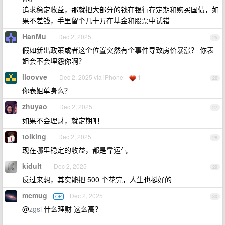
追求稳定收益，那就把大部分的钱在银行存定期和购买国债，如
果不差钱，手里留个几十万在基金和股票中试错
HanMu
Dec 2, 2025
25
假如新出政策或者这个位置突然有个事件导致房价暴涨？ 你表
姐会不会埋怨你啊？
lloovve
Dec 2, 2025 via iPhone
1
26
你表姐单身么？
zhuyao
Dec 2, 2025
27
如果不会理财，就定期吧
tolking
Dec 2, 2025
28
现在哪里稳定的收益，都是靠运气
kidult
Dec 2, 2025
29
反过来想，其实能把 500 个花完，人生也挺好的
mcmug
Dec 2, 2025
OP
30
@
zgsi
什么理财 这么高？