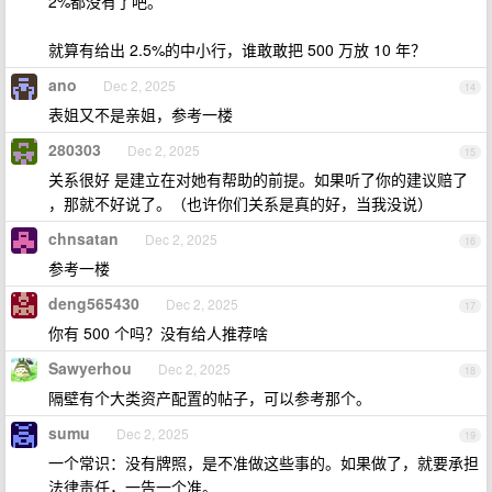
2%都没有了吧。
就算有给出 2.5%的中小行，谁敢敢把 500 万放 10 年？
ano
Dec 2, 2025
14
表姐又不是亲姐，参考一楼
280303
Dec 2, 2025
15
关系很好 是建立在对她有帮助的前提。如果听了你的建议赔了
，那就不好说了。（也许你们关系是真的好，当我没说）
chnsatan
Dec 2, 2025
16
参考一楼
deng565430
Dec 2, 2025
17
你有 500 个吗？没有给人推荐啥
Sawyerhou
Dec 2, 2025
18
隔壁有个大类资产配置的帖子，可以参考那个。
sumu
Dec 2, 2025
19
一个常识：没有牌照，是不准做这些事的。如果做了，就要承担
法律责任，一告一个准。