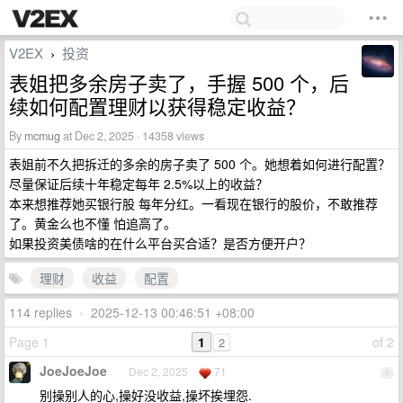
V2EX
投资
›
表姐把多余房子卖了，手握 500 个，后
续如何配置理财以获得稳定收益？
By
mcmug
at Dec 2, 2025 · 14358 views
表姐前不久把拆迁的多余的房子卖了 500 个。她想着如何进行配置？
尽量保证后续十年稳定每年 2.5%以上的收益？
本来想推荐她买银行股 每年分红。一看现在银行的股价，不敢推荐
了。黄金么也不懂 怕追高了。
如果投资美债啥的在什么平台买合适？是否方便开户？
理财
收益
配置
114 replies
•
2025-12-13 00:46:51 +08:00
Page 1
1
of 2
2
JoeJoeJoe
Dec 2, 2025
71
1
别操别人的心,操好没收益,操坏挨埋怨.