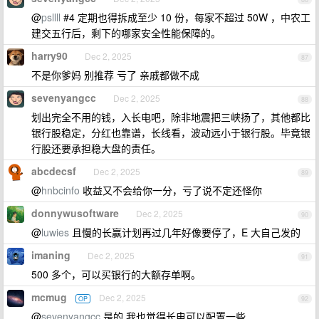
@
psllll
#4 定期也得拆成至少 10 份，每家不超过 50W ，中农工
建交五行后，剩下的哪家安全性能保障的。
harry90
Dec 2, 2025
87
不是你爹妈 别推荐 亏了 亲戚都做不成
sevenyangcc
Dec 2, 2025
88
划出完全不用的钱，入长电吧，除非地震把三峡扬了，其他都比
银行股稳定，分红也靠谱，长线看，波动远小于银行股。毕竟银
行股还要承担稳大盘的责任。
abcdecsf
Dec 2, 2025
89
@
hnbcinfo
收益又不会给你一分，亏了说不定还怪你
donnywusoftware
Dec 2, 2025
90
@
luwies
且慢的长赢计划再过几年好像要停了，E 大自己发的
imaning
Dec 2, 2025
91
500 多个，可以买银行的大额存单啊。
mcmug
Dec 2, 2025
OP
92
@
sevenyangcc
是的 我也觉得长电可以配置一些