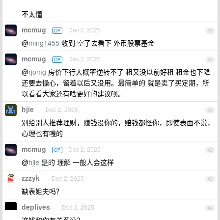
不太懂
mcmug
Dec 2, 2025
OP
39
@
ming1455
收到 空了去看下 外币股票基金
mcmug
Dec 2, 2025
OP
40
@
rjomg
房价下行大概率逆转不了 租又没以前好租 租金也下降
还要去操心，留着以后又没用。最简单的 就是卖了买定期，所
以看看大家还有啥更好的建议呗。
hjie
Dec 2, 2025
41
别给别人推荐理财，赚钱没你的，赔钱都怪你，即使表面不说，
心理也有嘎的
mcmug
Dec 2, 2025
OP
42
@
hjie
是的 理解 一般人会这样
zzzyk
Dec 2, 2025
43
缺表姐夫吗？
deplives
Dec 2, 2025
44