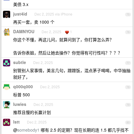
美债 3.x
just4id
Dec 2, 2025 via iPhone
75
再买一套，卖 1000 个
DAMNYOU
Dec 2, 2025
1
76
你这个不懂，再这儿问，就算问到了，你打算怎么弄？
告诉你表姐，然后让她去操作？你觉得有可行性吗？？？？
subtle
Dec 2, 2025
77
别管别人家事情，美言几句，蹭蹭饭，混点茅子喝喝，中华抽抽
就好了，
q000q000
Dec 2, 2025
78
标普 500
luwies
Dec 2, 2025
79
推荐且慢的长赢计划
lstt
Dec 2, 2025
80
@
somebody1
哪有 2.5 的定期？现在长期的连 1.5 都几乎找不