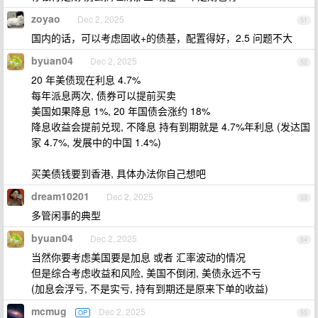
zoyao
Dec 2, 2025
51
国内的话，可以考虑固收+的债基，配置得好，2.5 问题不大
byuan04
Dec 2, 2025
52
20 年美债现在利息 4.7%
每年派息两次, 债券可以提前买卖
美国如果降息 1%, 20 年国债会涨约 18%
降息收益会提前兑现, 不降息 持有到期就是 4.7%年利息 (发达国
家 4.7%, 发展中的中国 1.4%)
买美债钱要到香港, 具体办法你自己想吧
dream10201
Dec 2, 2025
53
多管闲事的典型
byuan04
Dec 2, 2025
54
当然你要考虑美国要是加息 或者 汇率波动的情况
但是综合考虑收益和风险, 美国不倒闭, 美债永远不亏
(加息会浮亏, 不是实亏, 持有到期还是原来下单的收益)
mcmug
Dec 2, 2025
OP
55