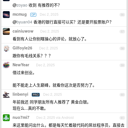
@
zoyao
收到 有推荐的不？
mcmug
Dec 2, 2025
OP
56
@
byuan04
香港的银行直接可以买？还是要开股票账户？
cainiuwow
Dec 2, 2025
57
看到有人让你别瞎操心的评论，就放心了。
Gilfoyle26
Dec 2, 2025
58
跟你有毛线关系？？？
NewYear
Dec 2, 2025
59
借过来创业。
能不能走上人生巅峰，就看你这次是否努力了。
linbenyi
Dec 2, 2025
PRO
60
年前我还 同学朋友所有人推荐了 黄金白银。
现在么...真的不敢。
nuo7mi7
Dec 2, 2025 via Android
61
来这里能问出什么，都是每天忙着敲代码的屌丝程序员，直接去