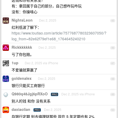
这钱和你有关系没？
有：拿回属于自己的部分，自己想咋玩咋玩
没有：你操啥心
NightsLeon
Dec 2, 2025
45
红利低波了解下：
https://www.toutiao.com/article/7577687780323607050/?
log_from=82e62f79ef1e68_1764645240210
Rickkkkkkk
Dec 2, 2025
46
亏了你包赔。
1up
Dec 2, 2025 via iPhone
47
不爱骗就算赢了
goldenalex
Dec 2, 2025
48
银行只能买工商银行
Q980q48Jgj6pRXoO
Dec 2, 2025 via iPhone
PRO
49
别人的钱 和你 没有关系
daxiaolian
Dec 2, 2025
PRO
50
存银行定期 别去搞理财那些 现在 5 年定期也有 2%