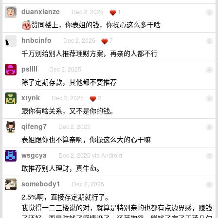
duanxianze
Dec 2, 2025
1
2
赞同楼上，你表姐的钱，你操心这么多干啥
hnbcinfo
Dec 2, 2025
7
3
千万别给别人推荐理财方案，再亲的人都不行
psllll
Dec 2, 2025
4
除了定期存款，其他都不要推荐
xtynk
Dec 2, 2025
2
5
跟你有啥关系，又不是你的钱。
qifeng7
Dec 2, 2025
6
表姐跟你也不算亲啊，你操这么大的心干嘛
wsgcya
Dec 2, 2025 via Android
7
敢推荐别人理财，真牛👍。
somebody1
Dec 2, 2025
8
2.5%啊，直接存定期就行了。
我觉得一二三楼说的对，就算是特别亲的也都有点边界感，赚钱