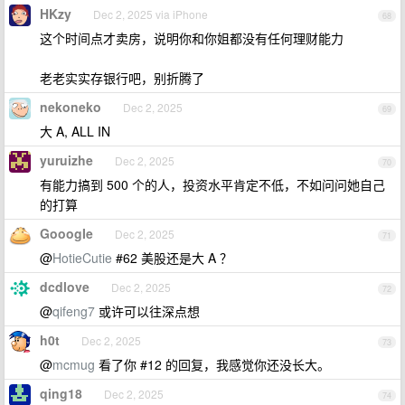
HKzy
Dec 2, 2025 via iPhone
68
这个时间点才卖房，说明你和你姐都没有任何理财能力
老老实实存银行吧，别折腾了
nekoneko
Dec 2, 2025
69
大 A, ALL IN
yuruizhe
Dec 2, 2025
70
有能力搞到 500 个的人，投资水平肯定不低，不如问问她自己
的打算
GooogIe
Dec 2, 2025
71
@
HotieCutie
#62 美股还是大 A ？
dcdlove
Dec 2, 2025
72
@
qifeng7
或许可以往深点想
h0t
Dec 2, 2025
73
@
mcmug
看了你 #12 的回复，我感觉你还没长大。
qing18
Dec 2, 2025
74