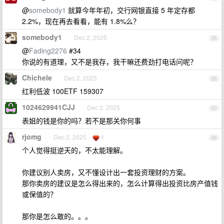
@
somebody1
就算今年年初，交行网银直接 5 年定存都
2.2%，现在再去看看，能有 1.8%么？
somebody1
Dec 2, 2025
35
@
Fading2276
#34
你说的有道理，又不是我存，我干嘛还费劲打电话问呢？
Chichele
Dec 2, 2025
36
红利低波 100ETF 159307
1024629941CJJ
Dec 2, 2025
37
表姐的钱是你的吗？若不是那关你何事
rjomg
Dec 2, 2025
1
38
个人觉得挺逆天的，不太能理解。
你建议别人卖房，又不懂设计出一套投资理财的方案。
那你卖房的建议是怎么得出来的，怎么计算得出投资比房产值钱
或保值的？
那你是怎么敢的。。。