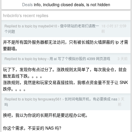
Deals
info, including closed deals, is not hidden
hnbcinfo's recent replies
Replied to a topic by maybe0410
做中转站的老哥们请教一
18 小时 37 分钟
›
前
个问题
并不是所有国外服务器都无法访问，只有被长城防火墙屏蔽的 ip 才需
要翻墙。
Replied to a topic by tokoy
用 ai 写了个模拟炒股的 4399 网页游戏
3 天前
›
玩了下，发现你有点过分了。涨跌规则太简单了，每次我全仓，就会
触发直线下跌。。。。
涨跌规则，竟然是和玩家交易直接挂钩，我哪点资金量不至于让 SNK
跌停。。。。
Replied to a topic by fengxuway561
长时间电脑开机，有必要换成 nas
3 天
›
前
吗
换吧，我以为你说的长期开机是要远程办公呢。
你这个需求，不妥妥的 NAS 吗?