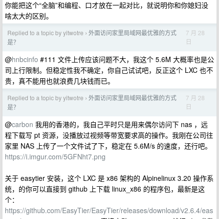
你能把这个“全脑”和编程、口才放在一起对比，就说明你和你媳妇没
啥太大的区别。
Replied to a topic by yitwotre
外面访问家里局域网最优雅的方式
7 月 28
›
日
是？
@
hnbcinfo
#111 文件上传应该问题不大，我这个 5.6M 大概率也是公
司上行限制。但稳定性我不确定，你自己试试吧，反正这个 LXC 也不
贵，真不能用也就浪费几块钱而已。
Replied to a topic by yitwotre
外面访问家里局域网最优雅的方式
7 月 28
›
日
是？
@
carbon
我用的香港的，我自己平时只是用来偶尔访问下 nas ，远
程下载写 pt 资源，没播放过视频等带宽要求高的操作。我刚在公司往
家里 NAS 上传了一个文件试了下，稳定在 5.6M/s 的速度，还行吧。
https://i.imgur.com/5GFNht7.png
关于 easytier 安装，这个 LXC 是 x86 架构的 Alpinelinux 3.20 操作系
统，的你可以直接到 github 上下载 linux_x86 的程序包，最新是这
个：
https://github.com/EasyTier/EasyTier/releases/download/v2.6.4/eas