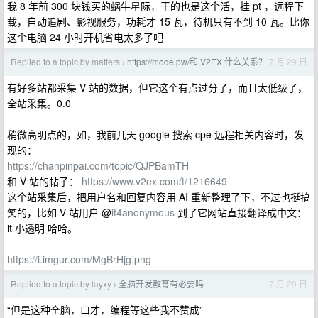
我 8 年前 300 块钱买的蜗牛星际，干的也是这个活，挂 pt ，远程下
载，自动追剧、影视服务，功耗才 15 瓦，待机只有不到 10 瓦。比你
这个电脑 24 小时开机省电太多了吧
Replied to a topic by matters
https://mode.pw/和 V2EX 什么关系？
7 月 29 日
›
有好多站都采集 V 站的数据，但它这个有点过分了，而且太低级了，
全站采集。0.0
稍微高明点的，如，我前几天 google 搜索 cpe 远程相关内容时，发
现的：
https://chanpinpai.com/topic/QJPBamTH
和 V 站的帖子：
https://www.v2ex.com/t/1216649
这个站采集后，把用户名和回复内容用 AI 重新整理了下，不过也挺搞
笑的，比如 V 站用户 @
it4anonymous
到了它网站直接翻译成中文：
it 小透明 哈哈。
https://i.imgur.com/MgBrHjg.png
Replied to a topic by layxy
全脑开发教育有必要吗
7 月 29 日
›
“但是这种全脑，口才，编程等这些我不赞成”