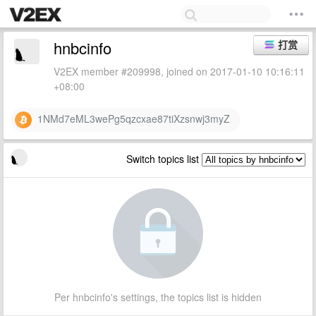
hnbcinfo
打赏
V2EX member #209998, joined on 2017-01-10 10:16:11
+08:00
1NMd7eML3wePg5qzcxae87tiXzsnwj3myZ
Switch topics list
Per hnbcinfo's settings, the topics list is hidden