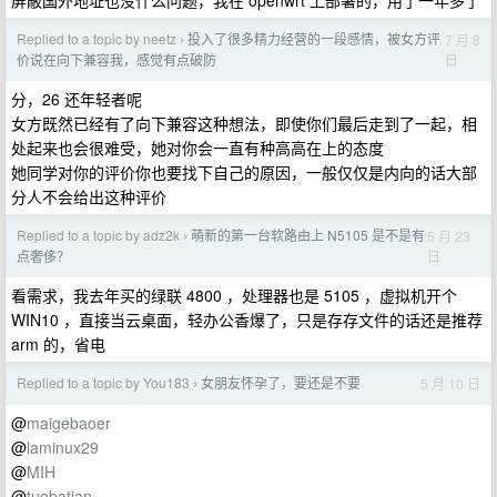
屏蔽国外地址也没什么问题，我在 openwrt 上部署的，用了一年多了
Replied to a topic by neetz
投入了很多精力经营的一段感情，被女方评
7 月 8
›
日
价说在向下兼容我，感觉有点破防
分，26 还年轻者呢
女方既然已经有了向下兼容这种想法，即使你们最后走到了一起，相
处起来也会很难受，她对你会一直有种高高在上的态度
她同学对你的评价你也要找下自己的原因，一般仅仅是内向的话大部
分人不会给出这种评价
Replied to a topic by adz2k
萌新的第一台软路由上 N5105 是不是有
5 月 23
›
日
点奢侈？
看需求，我去年买的绿联 4800 ，处理器也是 5105 ，虚拟机开个
WIN10 ，直接当云桌面，轻办公香爆了，只是存存文件的话还是推荐
arm 的，省电
Replied to a topic by You183
女朋友怀孕了，要还是不要
5 月 10 日
›
@
maigebaoer
@
laminux29
@
MIH
@
tuobatian