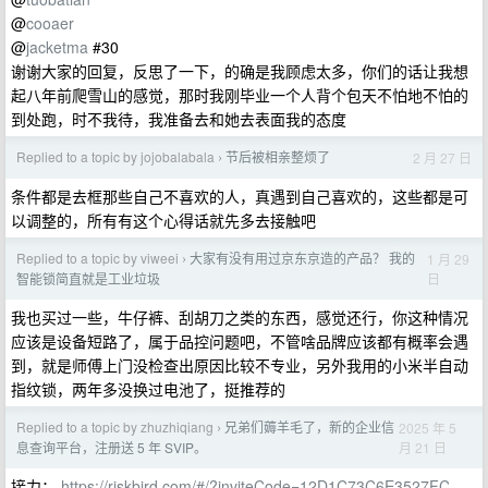
@
cooaer
@
jacketma
#30
谢谢大家的回复，反思了一下，的确是我顾虑太多，你们的话让我想
起八年前爬雪山的感觉，那时我刚毕业一个人背个包天不怕地不怕的
到处跑，时不我待，我准备去和她去表面我的态度
Replied to a topic by jojobalabala
节后被相亲整烦了
2 月 27 日
›
条件都是去框那些自己不喜欢的人，真遇到自己喜欢的，这些都是可
以调整的，所有有这个心得话就先多去接触吧
Replied to a topic by viweei
大家有没有用过京东京造的产品？ 我的
1 月 29
›
日
智能锁简直就是工业垃圾
我也买过一些，牛仔裤、刮胡刀之类的东西，感觉还行，你这种情况
应该是设备短路了，属于品控问题吧，不管啥品牌应该都有概率会遇
到，就是师傅上门没检查出原因比较不专业，另外我用的小米半自动
指纹锁，两年多没换过电池了，挺推荐的
Replied to a topic by zhuzhiqiang
兄弟们薅羊毛了，新的企业信
2025 年 5
›
月 21 日
息查询平台，注册送 5 年 SVIP。
接力：
https://riskbird.com/#/?inviteCode=12D1C73C6E3527FC