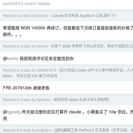
axin2023's recent replies
Replied to a topic by b2byco
Claude 尼日利亚 AppStore 订阅 涨价了?
›
希望能按 NGN 100000 再续订，但是都说下次续订直接就是新的价
邮件。。。
Replied to a topic by feehey
分享个 2026 世界杯飞书公共日历，再也不怕因为
›
@
kcerty
我就知道评论区肯定能找到你
Replied to a topic by l534891619
[压力测试] Codex GPT-5.5 新中转站开业，人
›
token， 评论立送 300 美刀/月会员
FRE-207812eb 谢谢老板
Replied to a topic by bytealan
官网买的 Apple 礼品卡多久到账啊？
›
@
qgewfg
昨天刚注册的尼区打算开 claude 。小黄鱼买了 10w 奈拉，然后
用
Replied to a topic by knightjun
[送码]截图工具 PixPin3.0 正式发布（文字识
›