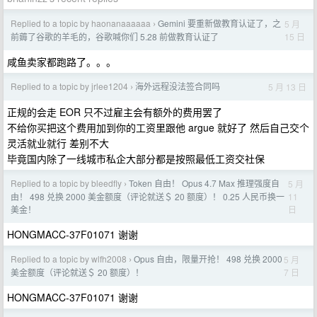
Replied to a topic by haonanaaaaaa
Gemini 要重新做教育认证了，之
5 月
›
15 日
前薅了谷歌的羊毛的，谷歌喊你们 5.28 前做教育认证了
咸鱼卖家都跑路了。。。
Replied to a topic by jrlee1204
海外远程没法签合同吗
5 月 13 日
›
正规的会走 EOR 只不过雇主会有额外的费用罢了
不给你买把这个费用加到你的工资里跟他 argue 就好了 然后自己交个
灵活就业就行 差别不大
毕竟国内除了一线城市私企大部分都是按照最低工资交社保
Replied to a topic by bleedfly
Token 自由！ Opus 4.7 Max 推理强度自
5 月
›
11
由！ 498 兑换 2000 美金额度（评论就送＄ 20 额度）！ 0.25 人民币换一
日
美金！
HONGMACC-37F01071 谢谢
Replied to a topic by wlfh2008
Opus 自由，限量开抢！ 498 兑换 2000
5 月
›
7 日
美金额度（评论就送＄ 20 额度）！
HONGMACC-37F01071 谢谢