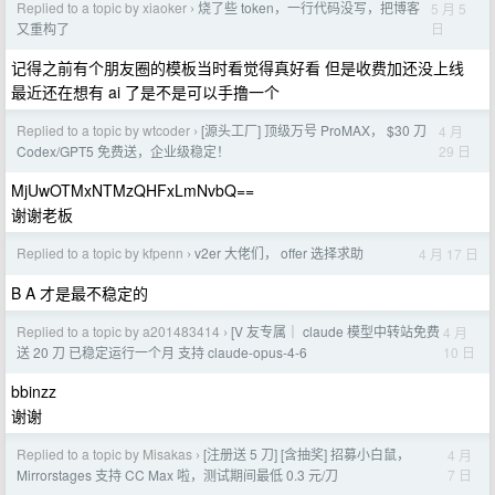
Replied to a topic by xiaoker
烧了些 token，一行代码没写，把博客
5 月 5
›
日
又重构了
记得之前有个朋友圈的模板当时看觉得真好看 但是收费加还没上线
最近还在想有 ai 了是不是可以手撸一个
Replied to a topic by wtcoder
[源头工厂] 顶级万号 ProMAX， $30 刀
4 月
›
29 日
Codex/GPT5 免费送，企业级稳定！
MjUwOTMxNTMzQHFxLmNvbQ==
谢谢老板
Replied to a topic by kfpenn
v2er 大佬们， offer 选择求助
4 月 17 日
›
B A 才是最不稳定的
Replied to a topic by a201483414
[V 友专属｜ claude 模型中转站免费
4 月
›
10 日
送 20 刀 已稳定运行一个月 支持 claude-opus-4-6
bbinzz
谢谢
Replied to a topic by Misakas
[注册送 5 刀] [含抽奖] 招募小白鼠，
4 月
›
7 日
Mirrorstages 支持 CC Max 啦，测试期间最低 0.3 元/刀