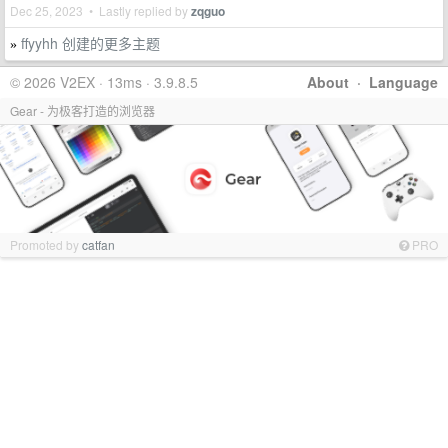
Dec 25, 2023 • Lastly replied by
zqguo
ffyyhh 创建的更多主题
»
© 2026 V2EX · 13ms · 3.9.8.5
About
·
Language
Gear - 为极客打造的浏览器
Promoted by
catfan
PRO