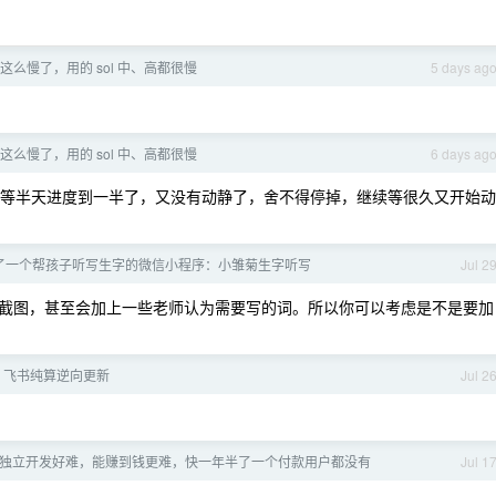
怎么这么慢了，用的 sol 中、高都很慢
5 days ag
怎么这么慢了，用的 sol 中、高都很慢
6 days ag
始。等半天进度到一半了，又没有动静了，舍不得停掉，继续等很久又开始动
 做了一个帮孩子听写生字的微信小程序：小雏菊生字听写
Jul 2
截图，甚至会加上一些老师认为需要写的词。所以你可以考虑是不是要加
、飞书纯算逆向更新
Jul 2
独立开发好难，能赚到钱更难，快一年半了一个付款用户都没有
Jul 1