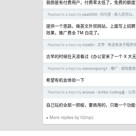
我倒是有付费用户，付费率太低了。免费的额度
Replied to a topic by
aaa0009
问与答
收入还可以，
›
›
提供一个思路，做英文外贸网站，上面写上招聘
效果，推广费全 TM 白花了。
Replied to a topic by
inza9hi
文学
有没有关于程序
›
›
古早的时候在天涯看过《办公室来了一个 X 大
Replied to a topic by
xiaocongcong1
推广
琥珀香氛
›
›
希望有机会体验一下
Replied to a topic by
wzzexe
☕Vibe Coding🤖
公司
›
›
自己玩的全部一把梭，要商用的，只敢一个功能一
More replies by h2mpz
»