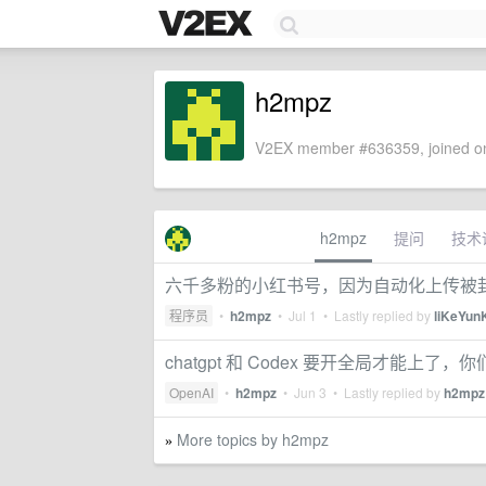
h2mpz
V2EX member #636359, joined on
h2mpz
提问
技术
六千多粉的小红书号，因为自动化上传被
程序员
•
h2mpz
•
Jul 1
• Lastly replied by
liKeYunK
chatgpt 和 Codex 要开全局才能上了
OpenAI
•
h2mpz
•
Jun 3
• Lastly replied by
h2mpz
More topics by h2mpz
»