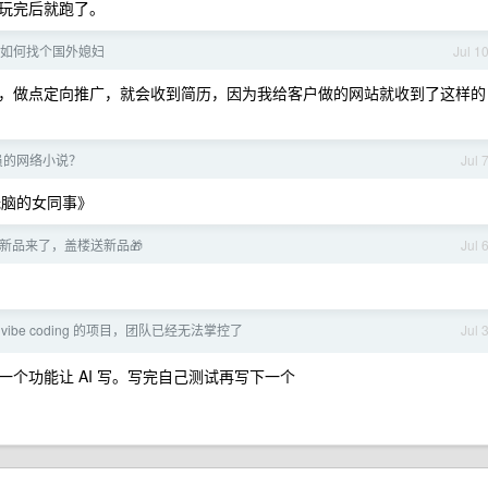
玩完后就跑了。
如何找个国外媳妇
Jul 1
，做点定向推广，就会收到简历，因为我给客户做的网站就收到了这样的
员的网络小说？
Jul 
无脑的女同事》
新品来了，盖楼送新品🎁
Jul 
 vibe coding 的项目，团队已经无法掌控了
Jul 
个功能让 AI 写。写完自己测试再写下一个