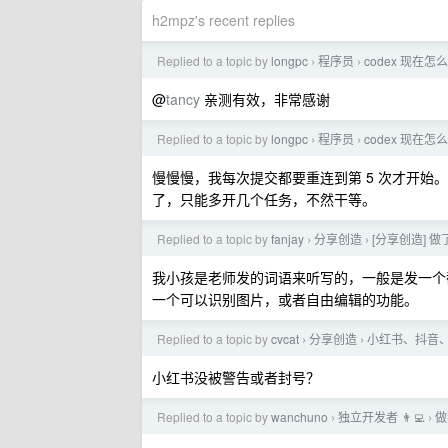
h2mpz's recent replies
Replied to a topic by
longpc
程序员
codex 现在
›
›
@
tancy
亲测有效，非常感谢
Replied to a topic by
longpc
程序员
codex 现在
›
›
慢慢慢，我每次提交都要重连到第 5 次才开
了，只能多开几个任务，不然干等。
Replied to a topic by
fanjay
分享创造
[分享创造]
›
›
我小孩是老师发的词语来听写的，一般是发一个
一个可以识别图片，或者自由编辑的功能。
Replied to a topic by
cvcat
分享创造
小红书、抖音
›
›
小红书没被警告或者封号？
Replied to a topic by
wanchuno
独立开发者 👨‍💻
做
›
›