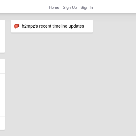
Home
Sign Up
Sign In
h2mpz's recent timeline updates