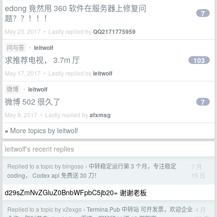
edong 竟然用 360 软件在服务器上修复问
7
题？？！！！
May 23, 2017 • Lastly replied by
QQ2171775959
问与答
•
leitwolf
求推荐电视， 3.7m 厅
103
May 17, 2017 • Lastly replied by
leitwolf
微博
•
leitwolf
微博 502 很久了
7
May 9, 2017 • Lastly replied by
afxmsg
More topics by leitwolf
»
leitwolf's recent replies
Replied to a topic by bingoso
中转稳定运行第 3 个月，专注稳定
7 月
›
15 日
coding， Codex api 免费送 30 刀！
d29sZmNvZGluZ0BnbWFpbC5jb20= 谢谢老板
Replied to a topic by v2exgo
Termina.Pub 中转站 可开发票，欢迎企业
4 月
›