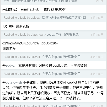
28 日
合作，限时开启 claude-free 渠道，回帖留 id 送 10 刀额度
来自站点：Terminal.Pub ，我的 id 是:6564
Replied to a topic by apibox
[公测] APIBox 中转站推广送福利💥
4 月 25 日
›
ID：694 谢谢老板
Replied to a topic by glassheart
codex 中转，留邮箱就送。
4 月 25 日
›
d29sZmNvZGluZ0BnbWFpbC5jb20=
谢谢老板
Replied to a topic by leitwolf
今早几个 github 账号都被封了
4 月 23 日
›
@
sddyzm
就是没有用组织授权的 copilot 过，不应该被封
Replied to a topic by leitwolf
今早几个 github 账号都被封了
4 月 23 日
›
@
potatowish
不是试用，我是因为没法支付 copilot 账单(几年前是可
以的，但隔两年不续费，几个月前又开始想用，但已不能支付，不知
道为啥)，所以网上买了组织授权。因为不稳定，所以注册了另一个号
想交替着用。但那个新号还没启用过，也一同被封了。
Replied to a topic by leitwolf
今早几个 github 账号都被封了
4 月 23 日
›