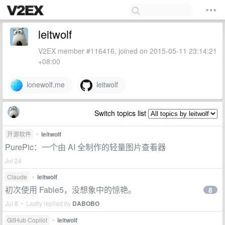
leitwolf
V2EX member #116416, joined on 2015-05-11 23:14:21
+08:00
lonewolf.me
leitwolf
Switch topics list
开源软件
•
leitwolf
PurePic：一个由 AI 全制作的轻量图片查看器
Jul 24
Claude
•
leitwolf
初次使用 Fable5，没想象中的惊艳。
8
Jul 8 • Lastly replied by
DABOBO
GitHub Copilot
•
leitwolf