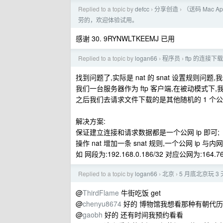
Replied to a topic by
defcc
分享创造
（送码 Mac 
›
›
劳的，欢迎体验试用。
感谢 30. 9RYNWLTKEEMJ 已用
Replied to a topic by
logan66
程序员
ftp 的连接
›
›
找到问题了,实际是 nat 的 snat 设置规则问题,我
我们一台服务器作为 ftp 客户端,在被动模式下,我们
之后我们去请求文件下载的是其他随机的 1 个公网
解决方案:
保证建立连接和请求数据都是一个公网 ip 即可;
操作 nat 增加一条 snat 规则,一个公网 ip 与内网 
如 网段为:192.168.0.186/32 对应公网为:164.76
Replied to a topic by
logan66
北京
5 月底北京玩 
›
›
@
ThirdFlame
牛街吃饭 get
@
chenyu8674
好的 博物馆我想看那种有朝代
@
gaobh
好的 还有时间我预约看看