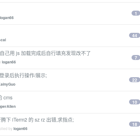
1
logan66
44
scal
,自己用 js 加载完成后自行填充发现改不了
7
by
logan66
?登录后执行操作/展示;
22
ainyGuo
 cms
10
perAllen
iTerm2 的 sz rz 出错,求指点;
18
plied by
logan66