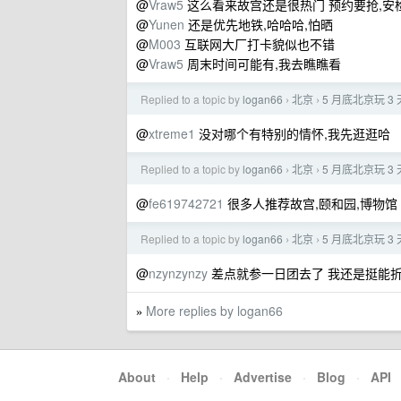
@
Vraw5
这么看来故宫还是很热门 预约要抢,安检这么
@
Yunen
还是优先地铁,哈哈哈,怕晒
@
M003
互联网大厂打卡貌似也不错
@
Vraw5
周末时间可能有,我去瞧瞧看
Replied to a topic by
logan66
北京
5 月底北京玩 
›
›
@
xtreme1
没对哪个有特别的情怀,我先逛逛哈
Replied to a topic by
logan66
北京
5 月底北京玩 
›
›
@
fe619742721
很多人推荐故宫,颐和园,博物馆
Replied to a topic by
logan66
北京
5 月底北京玩 
›
›
@
nzynzynzy
差点就参一日团去了 我还是挺能折
More replies by logan66
»
About
·
Help
·
Advertise
·
Blog
·
API