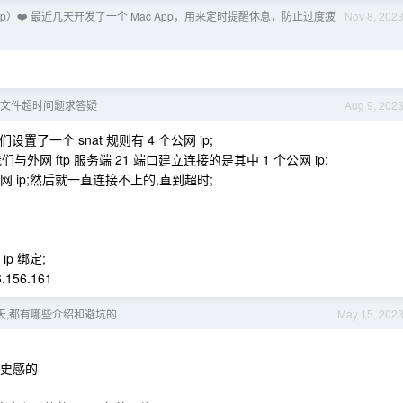
App）❤️ 最近几天开发了一个 Mac App，用来定时提醒休息，防止过度疲
Nov 8, 202
下载文件超时问题求答疑
Aug 9, 202
们设置了一个 snat 规则有 4 个公网 ip;
与外网 ftp 服务端 21 端口建立连接的是其中 1 个公网 ip;
 ip;然后就一直连接不上的,直到超时;
ip 绑定;
.156.161
3 天,都有哪些介绍和避坑的
May 15, 202
历史感的