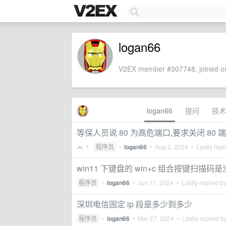
logan66
V2EX member #307748, joined on
logan66
提问
技术
等保人员说 80 为高危端口,要求关闭 80 端口,
1
程序员
•
logan66
•
Aug 2, 2024
• Lastly repl
win11 下键盘的 win+c 组合按键扫描码
程序员
•
logan66
•
Jun 11, 2024
• Lastly replied b
深圳电信固定 ip 段是多少到多少
程序员
•
logan66
•
Mar 27, 2024
• Lastly replied b