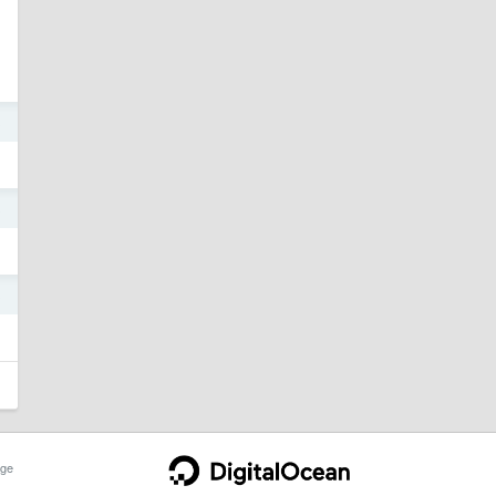
3
3
3
ge