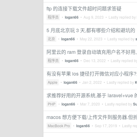
ftp 的连接下载文件超时问题求答疑
程序员
•
logan66
•
Aug 9, 2023
• Lastly replied by
5 月底北京玩 3 天,都有哪些介绍和避坑的
北京
•
logan66
•
May 22, 2023
• Lastly replied by
阿里云的 ram 登录自动填充用户名不好用
程序员
•
logan66
•
Dec 13, 2022
• Lastly replied 
有没有苹果 ios 捷径打开微信对应小程序
Apple
•
logan66
•
Jan 2, 2022
• Lastly replied by
K
求推荐好用的开源系统,基于 laravel+vue 的
PHP
•
logan66
•
Mar 7, 2020
• Lastly replied by
Su
macos 想方便下载/上传文件到服务器.但折腾下 
MacBook Pro
•
logan66
•
Sep 17, 2019
• Lastly re