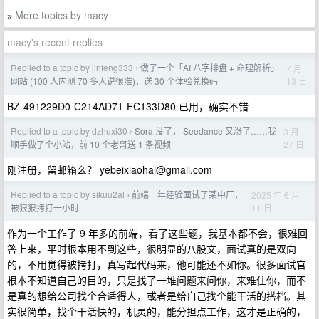
More topics by macy
»
macy's recent replies
Replied to a topic by jinfeng333
做了一个「AI 八字排盘 + 命理解析」
7 月
›
13 日
网站 (100 人内测 70 多人说很准)，送 30 个体验兑换码
BZ-491229D0-C214AD71-FC133D80 已用，确实不错
Replied to a topic by dzhuxi30
Sora 没了， Seedance 又涨了……我
3 月
›
27 日
顺手做了个小站，前 10 个老哥送 1 条视频
刚注册，留邮箱么？
yebeixiaohai@gmail.com
Replied to a topic by sikuu2al
前端一年经验面试了某中厂，
2025 年 6 月
›
11 日
被狠狠拷打一小时
作为一个工作了 9 年多的前端，看了这些题，我基本都不会，很难回
答上来，平时根本用不到这些，很明显的八股文，面试真的是双向
的，不用觉得被拷打，真写起代码来，他可能还不如你。很多面试官
根本不知道自己的目的，只是找了一堆问题来问你，来难住你，而不
是真的想给公司找个合适得人，或者是给自己找个能干活的搭档。其
实很简单，找个干活快的，机灵的，能分担点工作，这才是正确的，