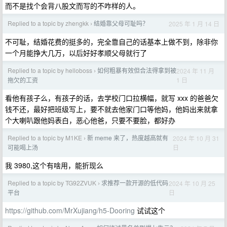
而不是找个会背八股文而写的不咋样的人。
Replied to a topic by zhengkk
结婚靠父母可耻吗？
2025 年 1 月 14 日
›
不可耻，结婚花费的挺多的，完全靠自己的话基本上做不到，除非你
一个月能挣大几万，以后好好孝顺父母就行了
Replied to a topic by helloboss
如何粗暴有效但合法得拿到被
2024 年 11 月
›
1 日
拖欠的工资
看他有孩子么，有孩子的话，去学校门口拉横幅，就写 xxx 的爸爸欠
钱不还，最好把班级写上，要不就去他家门口等他妈，他妈出来就拿
个大喇叭跟他妈表白，恶心他爸，只要不要脸，都好办
Replied to a topic by M1KE
新 meme 来了，热度越高就有
2024 年 10 月 31
›
日
可能喝上汤
我 3980,这个有啥用，能折现么
Replied to a topic by TG92ZVUK
求推荐一款开源的低代码
2024 年 10 月 25
›
日
平台
https://github.com/MrXujiang/h5-Dooring
试试这个