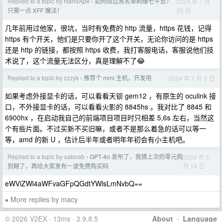
Replied to a topic by NanoApe
如何绕过黑名单刷爆七牛云？
2024 年 7 月
›
26 日
只需一点 XFF 魔法！
几年前用过他家，很坑，当时有免费的 http 流量，https 花钱，记得
https 有个开关，他们是只要你开了这个开关，无论你访问的是 https
还是 http 的链接，都按照 https 收费，我打客服电话，客服说他们技
术说了，这个流量无法区分，真是理解不了😂
Replied to a topic by zzzyk
推荐个 mini 主机，开发用
2024 年 7 月 3 日
›
如果考虑外接显卡的话，可以看看天钡 gem12 ，有原生的 oculink 接
口，不外接显卡的话，可以看看火影的 8845hs 。我对比了 8845 和
6900hx ，在启动我自己的前端项目项目时只相差 5,6s 左右，当然这
个有些片面。不过买新不买旧嘛，或者不是那么着急的话可以等一
等，amd 的新 U ，估计后半年或者明年年初会有小主机吧。
Replied to a topic by oaboab
GPT-4o 发布了，我猜上次的零元购
2024 年 5
›
月 14 日
到期了，再给大家发布一波免费购买码
eWViZWl4aWFvaGFpQGdtYWlsLmNvbQ==
More replies by macy
»
© 2026 V2EX · 13ms · 3.9.8.5
About
·
Language