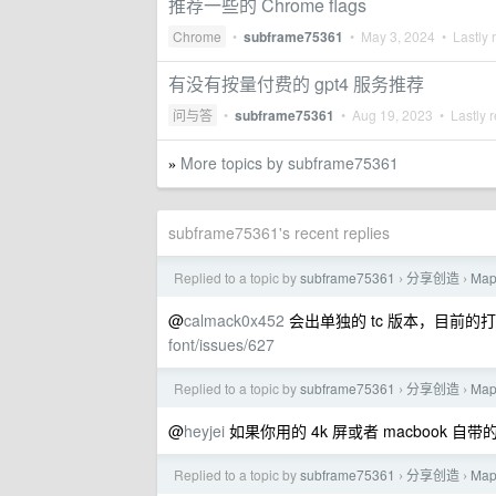
推荐一些的 Chrome flags
Chrome
•
subframe75361
•
May 3, 2024
• Lastly 
有没有按量付费的 gpt4 服务推荐
问与答
•
subframe75361
•
Aug 19, 2023
• Lastly r
More topics by subframe75361
»
subframe75361's recent replies
Replied to a topic by
subframe75361
分享创造
Ma
›
›
@
calmack0x452
会出单独的 tc 版本，目前
font/issues/627
Replied to a topic by
subframe75361
分享创造
Ma
›
›
@
heyjei
如果你用的 4k 屏或者 macboo
Replied to a topic by
subframe75361
分享创造
Ma
›
›