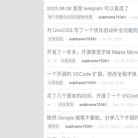
2025.08.08 发现 telegram 可以直连了
每个月都会出现的那种主题
•
subframe75361
•
Aug
为 UnoCSS 写了一个优化自动补全功能的 p
分享创造
•
subframe75361
•
Jul 30, 2025
开发了一年多，开源等宽字体 Maple Mono 
18
分享创造
•
subframe75361
•
Jul 18, 2025
•
一个开源的 VSCode 扩展，修改全局
分享创造
•
subframe75361
•
Dec 23, 2024
花了几个周末的时间，开源了一个 VSCode
1
分享发现
•
subframe75361
•
Dec 19, 2024
•
既然 Google 搜索不要脸，分享几个不
程序员
•
subframe75361
•
Oct 11, 2023
• Lastly r