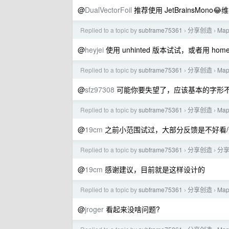
@
DualVectorFoil
推荐使用 JetBrainsMon
Replied to a topic by
subframe75361
分享创造
Ma
›
›
@
heyjei
使用 unhinted 版本试试，或者用 home
Replied to a topic by
subframe75361
分享创造
Ma
›
›
@
sfz97308
可能你要失望了，应该基本的字形
Replied to a topic by
subframe75361
分享创造
Ma
›
›
@
19cm
之前小范围试过，大部分反馈是不好看
Replied to a topic by
subframe75361
分享创造
分享
›
›
@
19cm
感谢建议，目前就是这样设计的
Replied to a topic by
subframe75361
分享创造
Ma
›
›
@
jroger
看起来没啥问题?