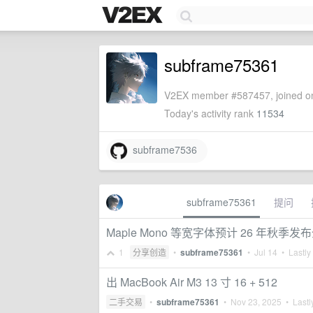
subframe75361
V2EX member #587457, joined on
Today's activity rank
11534
subframe7536
subframe75361
提问
Maple Mono 等宽字体预计 26 年
1
分享创造
•
subframe75361
•
Jul 14
• Lastly
出 MacBook Air M3 13 寸 16 + 512
二手交易
•
subframe75361
•
Nov 23, 2025
• Lastl