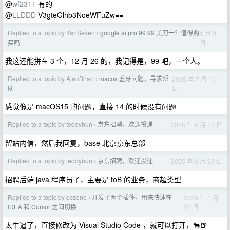
@
wf2311
有的
@
LLDDD
V3gteGlhb3NoeWFuZw==
Replied to a topic by YanSeven
google ai pro 99.99 美刀一年值得购
1 月 9
›
日
买吗
我这还能拼车 3 个，12 月 26 的，我记得是，99 吧，一个人。
Replied to a topic by AlanBrian
macos 蓝牙问题，寻求帮
2025 年 7 月 10
›
日
助
感觉像是 macOS15 的问题，直接 14 的时候没有问题
Replied to a topic by teddybun
京东招聘，欢迎投递
2025 年 6 月 23 日
›
留站内信，然后我回复，base 北京京东总部
Replied to a topic by teddybun
京东招聘，欢迎投递
2025 年 6 月 23 日
›
招聘后端 java 程序员了，主要是 toB 的业务，商超类型
Replied to a topic by qczone
开发了两个插件，用来快速在
2025 年 1 月
›
22 日
IDEA 和 Cursor 之间切换
太牛逼了，直接修改为 Visual Studio Code ，就可以打开，🐂🍺