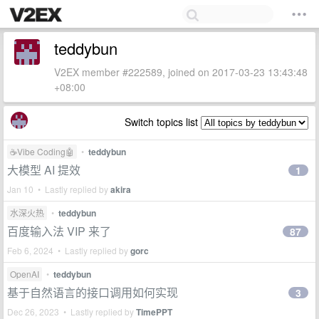
teddybun
V2EX member #222589, joined on 2017-03-23 13:43:48
+08:00
Switch topics list
☕Vibe Coding🤖
•
teddybun
大模型 AI 提效
1
Jan 10 • Lastly replied by
akira
水深火热
•
teddybun
百度输入法 VIP 来了
87
Feb 6, 2024 • Lastly replied by
gorc
OpenAI
•
teddybun
基于自然语言的接口调用如何实现
3
Dec 26, 2023 • Lastly replied by
TimePPT