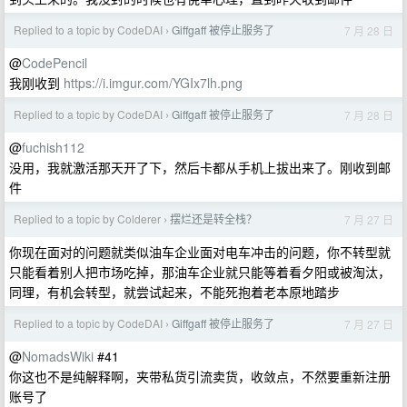
Replied to a topic by CodeDAI
Giffgaff 被停止服务了
7 月 28 日
›
@
CodePencil
我刚收到
https://i.imgur.com/YGIx7lh.png
Replied to a topic by CodeDAI
Giffgaff 被停止服务了
7 月 28 日
›
@
fuchish112
没用，我就激活那天开了下，然后卡都从手机上拔出来了。刚收到邮
件
Replied to a topic by Colderer
摆烂还是转全栈？
7 月 27 日
›
你现在面对的问题就类似油车企业面对电车冲击的问题，你不转型就
只能看着别人把市场吃掉，那油车企业就只能等着看夕阳或被淘汰，
同理，有机会转型，就尝试起来，不能死抱着老本原地踏步
Replied to a topic by CodeDAI
Giffgaff 被停止服务了
7 月 27 日
›
@
NomadsWiki
#41
你这也不是纯解释啊，夹带私货引流卖货，收敛点，不然要重新注册
账号了