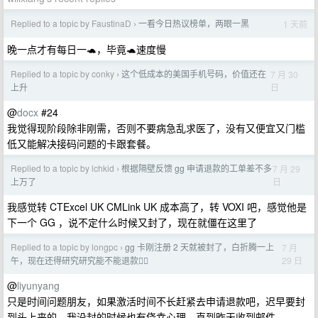
Replied to a topic by FaustinaD
一看今日热议榜单，两眼一黑
1 天前
›
晚一点才有每日一🐢，毕竟🐢速度慢
Replied to a topic by conky
这个低成本的美国手机号码，价值还在
7 月 30
›
日
上升
@
docx
#24
我觉得现阶段除非刚需，否则不要病急乱求医了，没有又便宜又门槛
低又能解决接码问题的卡跟套餐。
Replied to a topic by lchkid
根据隔壁反馈 gg 申请退款的工单差不多
7 月 29
›
日
上万了
我感觉转 CTExcel UK CMLink UK 成本高了，转 VOXI 吧，感觉他是
下一个 GG ，说不定什么时候又封了，现在就僵在这里了
Replied to a topic by longpc
gg 卡刚注册 2 天就被封了，白折腾一上
7 月
›
29 日
午，现在还得研究研究能不能退款🙂‍↔️
@
liyunyang
只是时间问题朋友，如果激活时间不长赶紧去申请退款吧，迟早要封
到头上来的。我没封的时候也有侥幸心理，直到昨天收到邮件