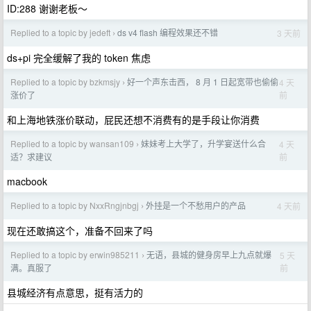
ID:288 谢谢老板～
Replied to a topic by jedeft
ds v4 flash 编程效果还不错
3 天前
›
ds+pi 完全缓解了我的 token 焦虑
Replied to a topic by bzkmsjy
好一个声东击西， 8 月 1 日起宽带也偷偷
4 天
›
前
涨价了
和上海地铁涨价联动，屁民还想不消费有的是手段让你消费
Replied to a topic by wansan109
妹妹考上大学了，升学宴送什么合
4 天
›
前
适？求建议
macbook
Replied to a topic by NxxRngjnbgj
外挂是一个不愁用户的产品
4 天前
›
现在还敢搞这个，准备不回来了吗
Replied to a topic by erwin985211
无语，县城的健身房早上九点就爆
5 天
›
前
满。真服了
县城经济有点意思，挺有活力的