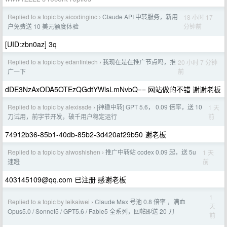
Replied to a topic by aicodinginc
Claude API 中转服务，新用
18 小时 17
›
分钟前
户免费送 10 美元额度体验
[UID:zbn0az] 3q
Replied to a topic by edanfintech
我现在是在推广节点吗，推
20 小时 7 分钟
›
前
广一下
dDE3NzAxODA5OTEzQGdtYWlsLmNvbQ== 网站做的不错 谢谢老板
Replied to a topic by alexissde
[神稳中转] GPT 5.6， 0.09 倍率，送 10
1 天
›
前
刀试用，前字节开发，破千用户稳定运行
74912b36-85b1-40db-85b2-3d420af29b50 谢老板
Replied to a topic by aiwoshishen
推广中转站 codex 0.09 起，送 5u
1 天
›
前
速蹬
403145109@qq.com
已注册 感谢老板
1
Replied to a topic by leikaiwei
Claude Max 号池 0.8 倍率 ，满血
›
天
Opus5.0 / Sonnet5 / GPT5.6 / Fable5 全系列，回帖即送 20 刀
前