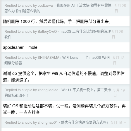
Replied to a topic by ccctttwww
我现在用 AI 干活太快 领导有些震惊
6 月 25
›
日
怎么办 你们是怎么装的
随机删除 1000 行，然后读懂代码，手工把删除部分写出来。
Replied to a topic by BatteryOwO
macOS 上有什么比较好用的清理
6 月 25
›
日
软件
appcleaner + mole
Replied to a topic by SHIINASAMA
WiFi Lens：一个 macOS Wi-Fi
6 月 12
›
日
频谱分析器
谢谢 op 提供这个，把家里 wifi 从自动信道的不慢速，调整到最优信
道，能满速了。
Replied to a topic by zhongjidalao
Win11 不关机一晚上，第二天卡
3 月 19
›
日
的鼠标都动不了
装好 OS 和驱动后啥都不装，试一晚，没问题再装几个必须软件，再
试一晚，一点点排查
Replied to a topic by zhonghao01
落枕有什么快速恢复的方式吗？
3 月 16 日
›