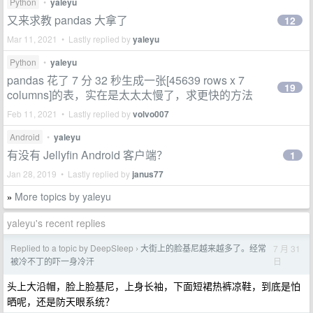
Python
•
yaleyu
又来求教 pandas 大拿了
12
Mar 11, 2021 • Lastly replied by
yaleyu
Python
•
yaleyu
pandas 花了 7 分 32 秒生成一张[45639 rows x 7
19
columns]的表，实在是太太太慢了，求更快的方法
Feb 11, 2021 • Lastly replied by
volvo007
Android
•
yaleyu
有没有 Jellyfin Android 客户端？
1
Jan 28, 2019 • Lastly replied by
janus77
More topics by yaleyu
»
yaleyu's recent replies
Replied to a topic by DeepSIeep
大街上的脸基尼越来越多了。经常
7 月 31
›
日
被冷不丁的吓一身冷汗
头上大沿帽，脸上脸基尼，上身长袖，下面短裙热裤凉鞋，到底是怕
晒呢，还是防天眼系统？