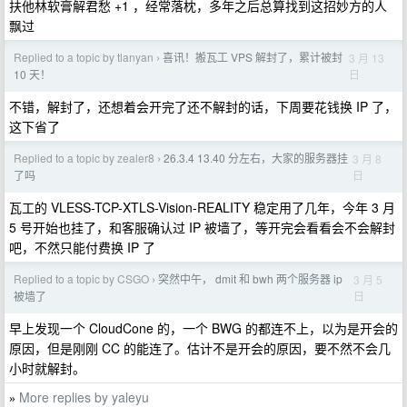
扶他林软膏解君愁 +1 ，经常落枕，多年之后总算找到这招妙方的人
飘过
Replied to a topic by tlanyan
喜讯！搬瓦工 VPS 解封了，累计被封
3 月 13
›
日
10 天！
不错，解封了，还想着会开完了还不解封的话，下周要花钱换 IP 了，
这下省了
Replied to a topic by zealer8
26.3.4 13.40 分左右，大家的服务器挂
3 月 8
›
日
了吗
瓦工的 VLESS-TCP-XTLS-Vision-REALITY 稳定用了几年，今年 3 月
5 号开始也挂了，和客服确认过 IP 被墙了，等开完会看看会不会解封
吧，不然只能付费换 IP 了
Replied to a topic by CSGO
突然中午， dmit 和 bwh 两个服务器 ip
3 月 5
›
日
被墙了
早上发现一个 CloudCone 的，一个 BWG 的都连不上，以为是开会的
原因，但是刚刚 CC 的能连了。估计不是开会的原因，要不然不会几
小时就解封。
More replies by yaleyu
»