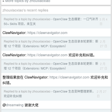
More topics by zhouxiaoxiao
»
zhouxiaoxiao's recent replies
Replied to a topic by zhouxiaoxiao
OpenClaw 生态爆更：一口气补齐
3 月 4
›
日
50+ Skills 项目，来互关
ClawNavigator:
https://clawnavigator.com
Replied to a topic by zhouxiaoxiao
OpenClaw 生态目录本轮更新：新
2 月
›
27 日
增 12 个项目（Extensions / MCP / Ecosystem）
ClawNavigator:
https://clawnavigator.com
欢迎补充和纠错。
Replied to a topic by zhouxiaoxiao
OpenClaw 生态目录本轮更新：新
2 月
›
27 日
增 12 个项目（Extensions / MCP / Ecosystem）
整理结果放在 ClawNavigator:
https://clawnavigator.com
欢迎补充和
纠错。
Replied to a topic by zhouxiaoxiao
OpenClaw 生态变种整理更新，
2 月 27
›
日
欢迎补充纠错
@
dreamwing
谢谢大佬