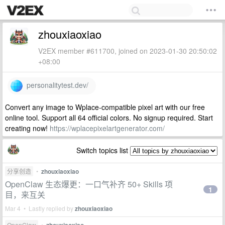
zhouxiaoxiao
V2EX member #611700, joined on 2023-01-30 20:50:02
+08:00
personalitytest.dev/
Convert any image to Wplace-compatible pixel art with our free
online tool. Support all 64 official colors. No signup required. Start
creating now!
https://wplacepixelartgenerator.com/
Switch topics list
分享创造
•
zhouxiaoxiao
OpenClaw 生态爆更：一口气补齐 50+ Skills 项
1
目，来互关
Mar 4 • Lastly replied by
zhouxiaoxiao
OpenClaw
•