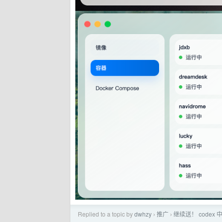
Replied to a topic by
dwhzy
推广
继续送！ code
›
›