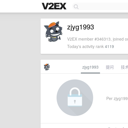
zjyg1993
V2EX member #346313, joined on
Today's activity rank
4119
zjyg1993
提问
技
Per zjyg1993