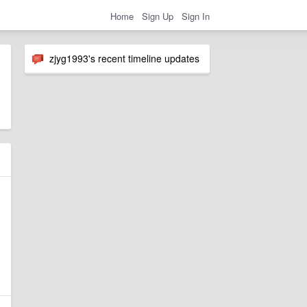
Home
Sign Up
Sign In
zjyg1993's recent timeline updates