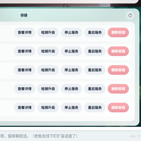
x 中转，留邮箱就送。（老板去线下盯扩容进度了）
Apr 2