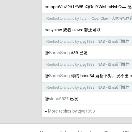
emppeWluZ2d1YW5nQGdtYWlsLmNvbQ==
Replied to a topic by
liujan
OpenClaw
大家有推荐的 
›
›
easyclaw 或者 clawx 都还可以
Replied to a topic by
zjyg1993
NAS
给兄弟们推荐一
›
›
@
SorenSong
#39 已发
Replied to a topic by
zjyg1993
NAS
给兄弟们推荐一
›
›
@
SorenSong
你的 base64 解析不对，发不出 ma
Replied to a topic by
zjyg1993
NAS
给兄弟们推荐一
›
›
@
stone9527
已发
More replies by zjyg1993
»