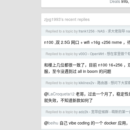
Deals
info,
zjyg1993's recent replies
Replied to a topic by
frank1256
NAS
求大佬指导 na
›
›
n100 ,双 2.5G 网口 + wifi +16g +256 n
Replied to a topic by
v00O
OpenWrt
想在家里做个
›
›
和楼上几位都很一致了，目前 n100 16+256 ，双 2.5
服，至今没遇到过 all in boom 的问题
Replied to a topic by
kikiinex2v
路由器
想问下大家
›
›
@
LaCroqueta12
老哥，过去一个月了，稳定性如何
就失效，不知道新款如何了
Replied to a topic by
adz2k
宽带症候群
萌新的第一台
›
›
@
beihu
自己 vibe coding 的一个 dock