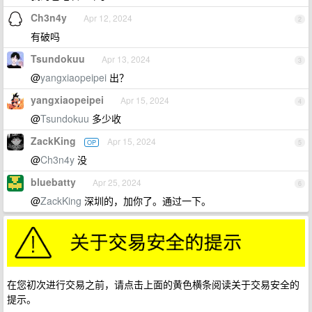
Ch3n4y
Apr 12, 2024
2
有破吗
Tsundokuu
Apr 13, 2024
3
@
yangxiaopeipei
出？
yangxiaopeipei
Apr 15, 2024
4
@
Tsundokuu
多少收
ZackKing
Apr 15, 2024
OP
5
@
Ch3n4y
没
bluebatty
Apr 25, 2024
6
@
ZackKing
深圳的，加你了。通过一下。
在您初次进行交易之前，请点击上面的黄色横条阅读关于交易安全的
提示。