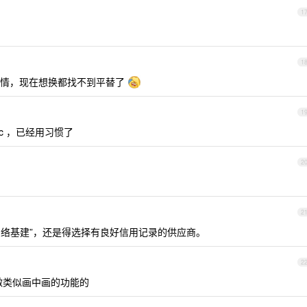
1
1
事情，现在想换都找不到平替了
1
Arc ，已经用习惯了
2
2
这种“网络基建”，还是得选择有良好信用记录的供应商。
2
来做类似画中画的功能的