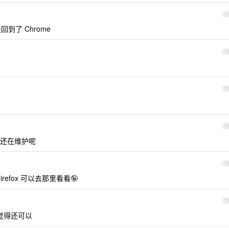
1
到了 Chrome
1
1
1
还在维护呢
1
irefox 可以去那里看看🤪
1
觉得还可以