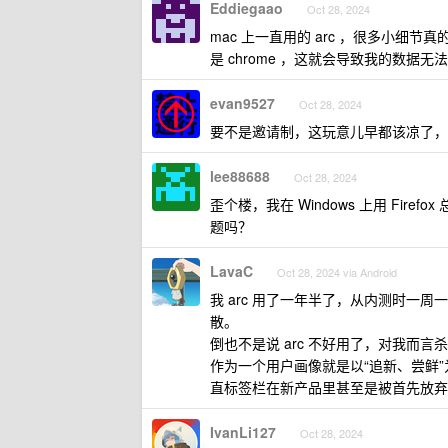
Eddiegaao
Oct 28, 2024
mac 上一直用的 arc ，很多小细节真
是 chrome ，这就会导致我的数据无
evan9527
Oct 28, 2024
要不是邀请制，这玩意儿早都该凉了，fo
lee88688
Oct 28, 2024
歪个楼，我在 Windows 上用 Fir
题吗？
LavaC
Oct 28, 2024 via Android
我 arc 用了一年半了，从内测时一周
散。
倒也不是说 arc 不好用了，对我而言杀手
作为一个用户画像就是以“追新、尝鲜”
直标签栏在新产品里甚至是被首先放弃的
IvanLi127
Oct 28, 2024