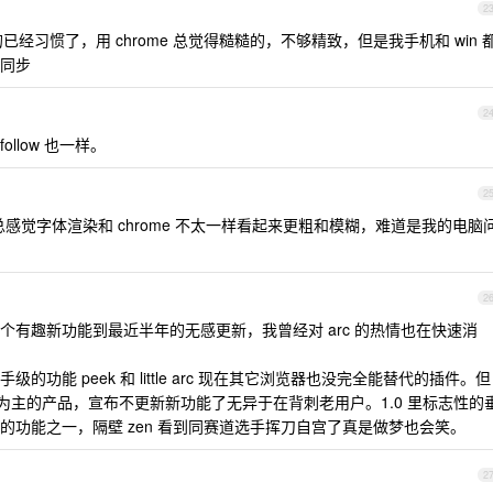
2
的已经习惯了，用 chrome 总觉得糙糙的，不够精致，但是我手机和 win 
法同步
2
llow 也一样。
2
efox 总感觉字体渲染和 chrome 不太一样看起来更粗和模糊，难道是我的电脑
2
一个有趣新功能到最近半年的无感更新，我曾经对 arc 的热情也在快速消
级的功能 peek 和 little arc 现在其它浏览器也没完全能替代的插件。但
为主的产品，宣布不更新新功能了无异于在背刺老用户。1.0 里标志性的
功能之一，隔壁 zen 看到同赛道选手挥刀自宫了真是做梦也会笑。
2