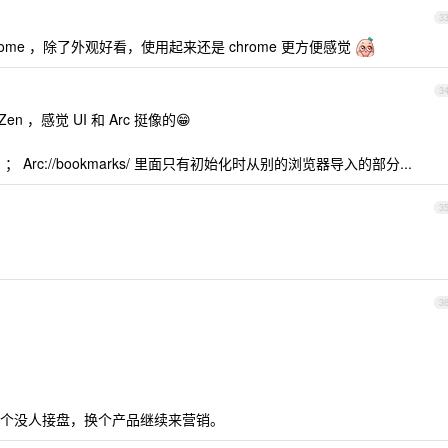
3
rome ，除了外观好看，使用起来还是 chrome 更方便感觉
3
en ，感觉 UI 和 Arc 挺像的😁
 Arc://bookmarks/ 里面只有初始化时从别的浏览器导入的部分...
3
3
个没人接盘，换个产品继续来营销。