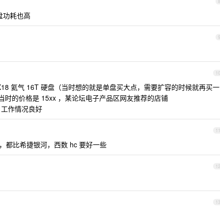
盘功耗也高
1
 X18 氦气 16T 硬盘（当时想的就是单盘买大点，需要扩容的时候就再买一
当时的价格是 15xx ，某论坛电子产品区网友推荐的店铺
，工作情况良好
1
度，都比希捷银河，西数 hc 要好一些
1
1