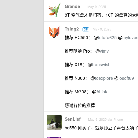
Grande
May 9, 2025
8T 空气盘才是归宿，16T 的盘真的太
Tsing2
May 9, 2025
OP
推荐 HC550： @
totoro625
@
mylove
推荐酷狼 Pro： @
vimv
推荐 X18： @
franswish
推荐 N300： @
toexplore
@
losoft89
推荐 MG08： @
Ahiok
感谢各位的推荐
SenLief
May 9, 2025 via iPhone
hc550 刚买了，就是炒豆子声音太响