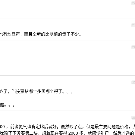
2
2
待机也有炒豆声，而且全新的比以前的贵了不少。
2
2
t 集齐了，当投票贴哪个多买哪个得了。。。
题。。。
2
一块 n300 ，前者氦气盘肯定比后者好，虽然吵了点，但是最主要问题是价格，
 买，当然犹豫了下没买第二块，想着现在买得 2000 多，就感觉别扭，然后才选的