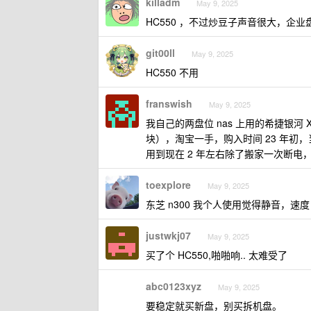
killadm
May 9, 2025
HC550 ，不过炒豆子声音很大，企业
git00ll
May 9, 2025
HC550 不用
franswish
May 9, 2025
我自己的两盘位 nas 上用的希捷银河
块），淘宝一手，购入时间 23 年初，
用到现在 2 年左右除了搬家一次断电
toexplore
May 9, 2025
东芝 n300 我个人使用觉得静音，速
justwkj07
May 9, 2025
买了个 HC550,啪啪响.. 太难受了
abc0123xyz
May 9, 2025
要稳定就买新盘，别买拆机盘。