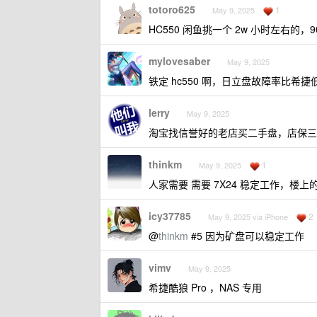
totoro625
1
May 9, 2025
HC550 闲鱼挑一个 2w 小时左右的，9
mylovesaber
May 9, 2025
铁定 hc550 啊，日立盘故障率比
lerry
May 9, 2025
淘宝找信誉好的老店买二手盘，店保三年的
thinkm
1
May 9, 2025
人家需要 需要 7X24 稳定工作，楼
icy37785
2
May 9, 2025 via iPhone
@
thinkm
#5 因为矿盘可以稳定工作
vimv
May 9, 2025
希捷酷狼 Pro ，NAS 专用