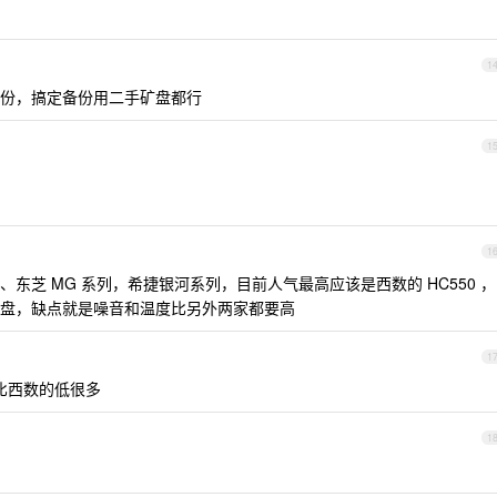
1
份，搞定备份用二手矿盘都行
1
1
、东芝 MG 系列，希捷银河系列，目前人气最高应该是西数的 HC550 ，
盘，缺点就是噪音和温度比另外两家都要高
1
都比西数的低很多
1