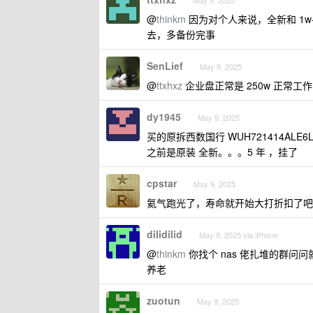
May 9, 2025
@
thinkm
因为对个人来说，全新和 1w
去，多备份完事
SenLief
May 9, 2025
@
ttxhxz
企业盘正常是 250w 正常工
dy1945
May 9, 2025
买的原拆西数国行 WUH721414ALE6L
之前是原装 全新。。。5 年 ，挂了
cpstar
May 9, 2025
氦气跑光了，寿命就开始大打折扣了吧
dilidilid
May 9, 2025 via iPhone
@
thinkm
你找个 nas 佬扎堆的群问
养老
zuotun
May 9, 2025