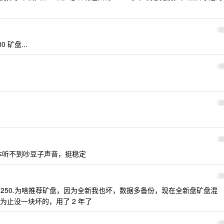
2
 矿盘...
2
2
3
，基本听不到吵豆子声音，挺稳定
3
w 小时 1250.为啥推荐矿盘，因为全新我也坏，数据多备份，现在全新盘矿盘混
止没一块坏的，用了 2 年了
3