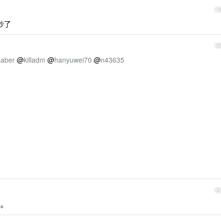
1
吵了
2
saber
@
killadm
@
hanyuwei70
@
n43635
2
了。