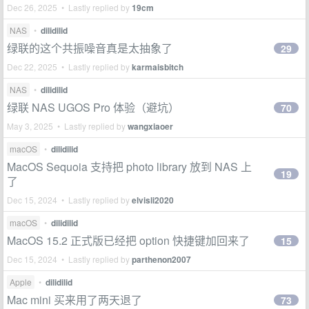
Dec 26, 2025 • Lastly replied by
19cm
NAS
•
dilidilid
绿联的这个共振噪音真是太抽象了
29
Dec 22, 2025 • Lastly replied by
karmaisbitch
NAS
•
dilidilid
绿联 NAS UGOS Pro 体验（避坑）
70
May 3, 2025 • Lastly replied by
wangxiaoer
macOS
•
dilidilid
MacOS Sequoia 支持把 photo library 放到 NAS 上
19
了
Dec 15, 2024 • Lastly replied by
elvisli2020
macOS
•
dilidilid
MacOS 15.2 正式版已经把 option 快捷键加回来了
15
Dec 15, 2024 • Lastly replied by
parthenon2007
Apple
•
dilidilid
Mac mini 买来用了两天退了
73