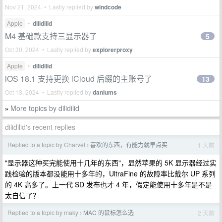
Nov 21, 2024 • Lastly replied by
windcode
Apple
•
dilidilid
M4 基础款支持三显示器了
5
Oct 30, 2024 • Lastly replied by
explorerproxy
Apple
•
dilidilid
iOS 18.1 支持更换 iCloud 后缀的主账号了
13
Oct 13, 2024 • Lastly replied by
daniums
More topics by dilidilid
»
dilidilid's recent replies
Replied to a topic by Charvel
喜欢的东西，有能力就早点买
1 天前
›
"显示器这种买完能使用十几年的东西"，显然苹果的 5K 显示器经过实
践检验的版本都没能用十多年的，UltraFine 的故障率比戴尔 UP 系列
的 4K 高多了。上一代 SD 发布也才 4 年，假定能使用十多年是不是
太自信了？
Replied to a topic by maky
MAC 的鼠标怎么选
2 天前
›