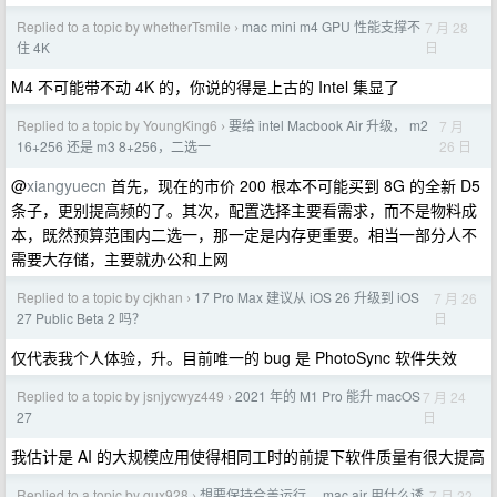
Replied to a topic by whetherTsmile
mac mini m4 GPU 性能支撑不
7 月 28
›
日
住 4K
M4 不可能带不动 4K 的，你说的得是上古的 Intel 集显了
Replied to a topic by YoungKing6
要给 intel Macbook Air 升级， m2
7 月
›
26 日
16+256 还是 m3 8+256，二选一
@
xiangyuecn
首先，现在的市价 200 根本不可能买到 8G 的全新 D5
条子，更别提高频的了。其次，配置选择主要看需求，而不是物料成
本，既然预算范围内二选一，那一定是内存更重要。相当一部分人不
需要大存储，主要就办公和上网
Replied to a topic by cjkhan
17 Pro Max 建议从 iOS 26 升级到 iOS
7 月 26
›
日
27 Public Beta 2 吗？
仅代表我个人体验，升。目前唯一的 bug 是 PhotoSync 软件失效
Replied to a topic by jsnjycwyz449
2021 年的 M1 Pro 能升 macOS
7 月 24
›
日
27
我估计是 AI 的大规模应用使得相同工时的前提下软件质量有很大提高
Replied to a topic by gux928
想要保持合盖运行， mac air 用什么诱
7 月 22
›