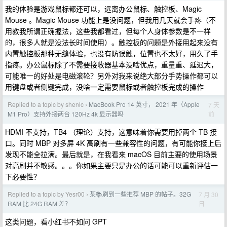
我的体验是游戏鼠标都还可以，远离办公鼠标、触控板、Magic
Mouse 。Magic Mouse 功能上是没问题，但我用几天就会手疼（不
用教我所谓正确握法，这些我都看过，但每个人身体参数是不一样
的，很多人就是没法长时间使用）。触控板的问题是外接用起来没有
内置触控板那种无缝体验，也没有防误触，位置也不太好，用久了手
指疼。办公鼠标除了不需要接收器基本没啥优点，重量重、延迟大，
可能唯一的好处是电磁滚轮？另外对我来说绝大部分手势操作都可以
用键盘或者侧键完成，没啥一定需要鼠标或者触控板完成的操作
Replied to a topic by shenlc
MacBook Pro 14 英寸， 2021 年（Apple
7 天
›
前
M1 Pro）支持外接两台 120Hz 4k 显示器吗
HDMI 不支持，TB4 （理论）支持，这意味着你需要用掉两个 TB 接
口。同时 MBP 对多屏 4K 高刷有一些兼容性的问题，有可能你接上后
发现不能全拉满。最后就是，在我看来 macOS 目前主要的使用场景
对高刷并不敏感。。。你如果主要只是办公的话可能可以重新评估一
下必要性？
Replied to a topic by Yesr00
某📚刷到一些推荐 MBP 的帖子。32G
7 月 30
›
日
RAM 比 24G RAM 差？
这类问题，看小红书不如问 GPT