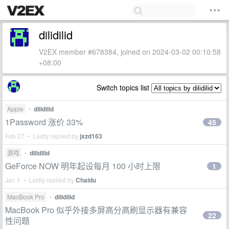
dilidilid
V2EX member #678384, joined on 2024-03-02 00:10:58
+08:00
Switch topics list
Apple
•
dilidilid
1Password 涨价 33%
45
Feb 27 • Lastly replied by
jxzd163
游戏
•
dilidilid
GeForce NOW 明年起设每月 100 小时上限
1
Jan 1 • Lastly replied by
Chaidu
MacBook Pro
•
dilidilid
MacBook Pro 似乎外接多屏高分高刷显示器有兼容
22
性问题