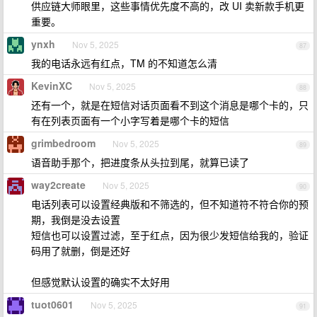
供应链大师眼里，这些事情优先度不高的，改 UI 卖新款手机更
重要。
ynxh
Nov 5, 2025
87
我的电话永远有红点，TM 的不知道怎么清
KevinXC
Nov 5, 2025
88
还有一个，就是在短信对话页面看不到这个消息是哪个卡的，只
有在列表页面有一个小字写着是哪个卡的短信
grimbedroom
Nov 5, 2025
89
语音助手那个，把进度条从头拉到尾，就算已读了
way2create
Nov 5, 2025
90
电话列表可以设置经典版和不筛选的，但不知道符不符合你的预
期，我倒是没去设置
短信也可以设置过滤，至于红点，因为很少发短信给我的，验证
码用了就删，倒是还好
但感觉默认设置的确实不太好用
tuot0601
Nov 5, 2025
91