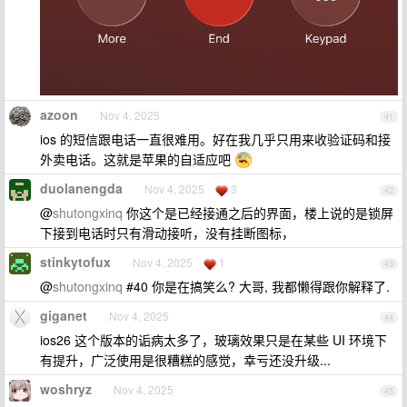
azoon
Nov 4, 2025
41
ios 的短信跟电话一直很难用。好在我几乎只用来收验证码和接
外卖电话。这就是苹果的自适应吧
duolanengda
Nov 4, 2025
3
42
@
shutongxinq
你这个是已经接通之后的界面，楼上说的是锁屏
下接到电话时只有滑动接听，没有挂断图标，
stinkytofux
Nov 4, 2025
1
43
@
shutongxinq
#40 你是在搞笑么? 大哥, 我都懒得跟你解释了.
giganet
Nov 4, 2025
44
ios26 这个版本的诟病太多了，玻璃效果只是在某些 UI 环境下
有提升，广泛使用是很糟糕的感觉，幸亏还没升级...
woshryz
Nov 4, 2025
45