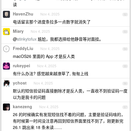
读
HavenZhu
Nov 4, 2025
52
电话留言那个进度条拉多一点数字就消失了
Miary
Nov 4, 2025
53
@
stinkytofux
尴尬，我都选择给他静音等对面挂。
FreddyLiu
Nov 4, 2025
54
macOS26 里面的 App 才是反人类
rukeypei
Nov 4, 2025
55
有什么办法? 感觉越来越潦草了, 匆匆上线
ychost
Nov 4, 2025
56
默认的短信验证码直接删除才是反人类，一直收不到验证码一度
以为是我卡的问题
kanezeng
Nov 4, 2025
57
26 的时候确实有发现短信找不着的问题，主要是验证码啥的，
有时候第一时间没注意再回到短信界面里找不到了，刚更新完
26.1 跳出来 18 条未读……