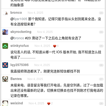
的抽象感
bronco
Nov 4, 2025
23
@
llysr1005
那个我知道，记得只能手指从头划到尾来全选，没
有全选按钮来着？
skyrocketing
Nov 4, 2025
24
@
bronco
#23 滑动了一下之后右上角就有全选了
stinkytofux
Nov 4, 2025
6
25
说句丢人的话, 不知道从哪一代 IOS 版本开始, 我不知道怎么挂
电话了................
lqy2575395
Nov 4, 2025
26
我直接把筛选都关了，刚更完连新短信都找不到
Bantes
Nov 4, 2025
27
未接来电、语音留言等我打开电话，先是空列表，过了一会加载
出来还没有最新的记录，切换来切换去也找不到刚才打我电话的
记录在哪里。
weixind
Nov 4, 2025
2
28