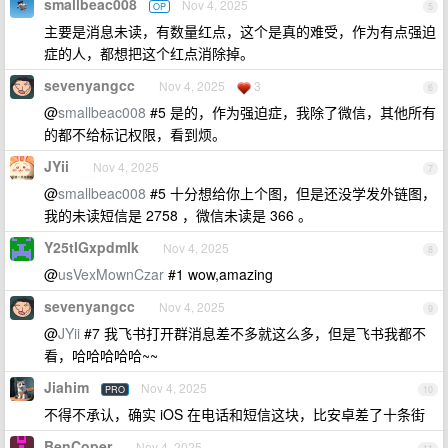
smallbeac008
Nov 4, 2025
OP
5
主要是消息未读，有数量红点，这个是真的难受，作为有点强迫
症的人，都想把这个红点消除掉。
sevenyangcc
Nov 4, 2025
3
6
@
smallbeac008
#5 是的，作为强迫症，我除了微信，其他所有
的都不给标记权限，看到烦。
JYii
Nov 4, 2025
7
@
smallbeac008
#5 十分想给你上个图，但是还没学发外链图，
我的未读短信是 2758 ，微信未读是 366 。
Y25tIGxpdmlk
Nov 4, 2025
8
@
usVexMownCzar
#1 wow,amazing
sevenyangcc
Nov 4, 2025
9
@
JYii
#7 我飞书打开群消息差不多就这么多，但是飞书我都不
看，哈哈哈哈哈~~
Jiahim
Nov 4, 2025
PRO
10
不得不承认，确实 iOS 在电话和短信这块，比安卓差了十条街
BenCoper
Nov 4, 2025