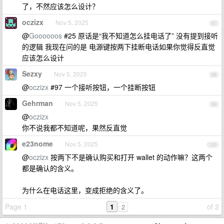
了，不然应该怎么设计？
oczizx
Nov 5, 2025
97
@
Goooooos
#25 原话是“我不知道怎么挂电话了” 没有提到接听
的逻辑 我现在问的是 电源键按两下挂断电话如果你觉得反直觉
应该怎么设计
Sezxy
Nov 5, 2025
98
@
oczizx
#97 一个接听按钮，一个挂断按钮
Gehrman
Nov 5, 2025
99
@
oczizx
你不说我都不知道呢，果然反直觉
e23nome
Nov 5, 2025
100
@
oczizx
按两下不是确认购买和打开 wallet 的动作嘛？这两个
都是确认的含义。
为什么在电话这里，变成拒绝的含义了。
Page 1
1
of 2
2