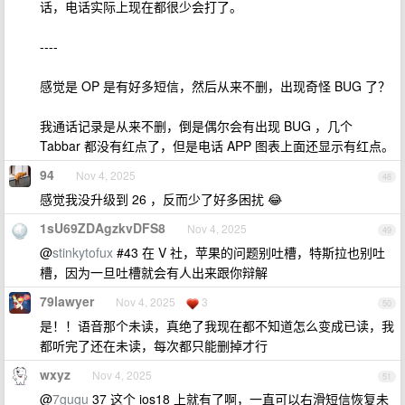
话，电话实际上现在都很少会打了。
----
感觉是 OP 是有好多短信，然后从来不删，出现奇怪 BUG 了？
我通话记录是从来不删，倒是偶尔会有出现 BUG ，几个
Tabbar 都没有红点了，但是电话 APP 图表上面还显示有红点。
94
Nov 4, 2025
48
感觉我没升级到 26 ，反而少了好多困扰 😂
1sU69ZDAgzkvDFS8
Nov 4, 2025
49
@
stinkytofux
#43 在 V 社，苹果的问题别吐槽，特斯拉也别吐
槽，因为一旦吐槽就会有人出来跟你辩解
79lawyer
Nov 4, 2025
3
50
是！！语音那个未读，真绝了我现在都不知道怎么变成已读，我
都听完了还在未读，每次都只能删掉才行
wxyz
Nov 4, 2025
51
@
7gugu
37 这个 ios18 上就有了啊，一直可以右滑短信恢复未