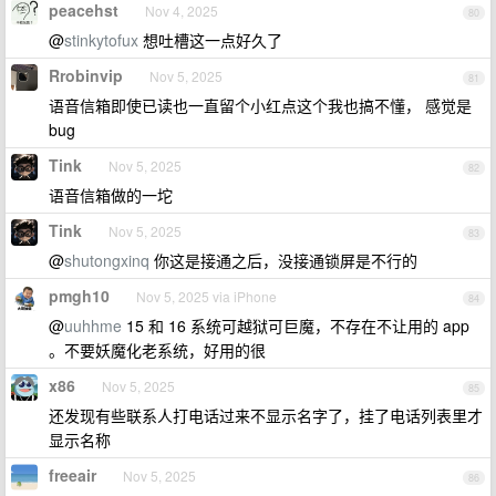
peacehst
Nov 4, 2025
80
@
stinkytofux
想吐槽这一点好久了
Rrobinvip
Nov 5, 2025
81
语音信箱即使已读也一直留个小红点这个我也搞不懂， 感觉是
bug
Tink
Nov 5, 2025
82
语音信箱做的一坨
Tink
Nov 5, 2025
83
@
shutongxinq
你这是接通之后，没接通锁屏是不行的
pmgh10
Nov 5, 2025 via iPhone
84
@
uuhhme
15 和 16 系统可越狱可巨魔，不存在不让用的 app
。不要妖魔化老系统，好用的很
x86
Nov 5, 2025
85
还发现有些联系人打电话过来不显示名字了，挂了电话列表里才
显示名称
freeair
Nov 5, 2025
86