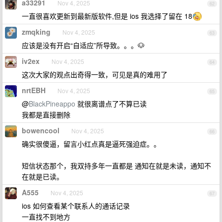
a33291
Nov 4, 2025
62
一直很喜欢更新到最新版软件,但是 ios 我选择了留在 18
zmqking
Nov 4, 2025
63
应该是没有开启“自适应”所导致。。。🐶
iv2ex
Nov 4, 2025
64
这次大家的观点出奇得一致，可见是真的难用了
nrtEBH
Nov 4, 2025
65
@
BlackPineappo
就很离谱点了不算已读
我都是直接删除
bowencool
Nov 4, 2025
66
确实很傻逼，留言小红点真是逼死强迫症。。
短信状态那个，我双持多年一直都是 通知在就是未读，通知不
在就是已读。
A555
Nov 4, 2025
67
ios 如何查看某个联系人的通话记录
一直找不到地方