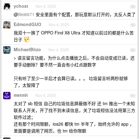
ychost
Nov 4, 2025
58
@
lifei6671
安全里面有个配置，那玩意默认打开的，太反人类了
EdmondGUO
Nov 4, 2025
59
我双十一换了 OPPO Find X8 Ultra 才知道以前过的都是什么苦
日子
MichaelBitzo
Nov 4, 2025
60
> 语言留言功能，为什么点击播放之后，不会自动变成已读，还
要手动删除？要不然一直会有小红点跟数字
只有听了至少一半后才会算已读。。。 垃圾留言听两秒就够
了，太智障了
metmit
Nov 4, 2025
61
太对了 sb 短信 自己的垃圾信息屏蔽做不好 还 tm 推出一个未知
联系人开关，开了找不到未读信息，关了垃圾短信没法用第三方
软件过滤；
还有那个时间限额，ios26 都快 tm 半年了，始终允许的 app ，
里面要是调用了网页，也 tm 给你限额