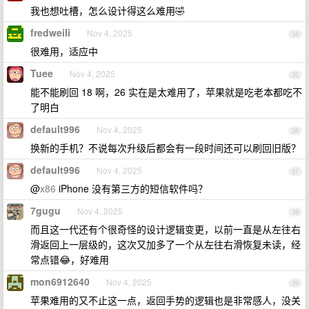
我也想吐槽，怎么设计得这么难用🤣
fredweili
Nov 4, 2025
34
很难用，适应中
Tuee
Nov 4, 2025
35
能不能刷回 18 啊，26 实在是太难用了，苹果就是吃老本都吃不
了明白
default996
Nov 4, 2025
36
换新的手机？不说每次升级后都会有一段时间还可以刷回旧版？
default996
Nov 4, 2025
37
@
x86
iPhone 没有第三方的短信软件吗？
7gugu
Nov 4, 2025
38
而且这一代还有个很奇怪的设计逻辑变更，以前一直是从左往右
滑返回上一层级的，这次又加多了一个从左往右滑恢复未读，经
常点错😂，好难用
mon6912640
Nov 4, 2025
39
苹果难用的又不止这一点，返回手势的逻辑也是非常感人，没关