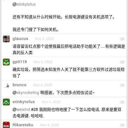
@
stinkytofux
还有不知道从什么时候开始。长按电源键没有关机选项了。
我还专门搜了下如何关机。
glaucus
Nov 4, 2025
29
语音留言红点那个迫使我最后把电话助手功能关了....有些逻辑是
真的反人类
gp0119
Nov 4, 2025
30
确实垃圾，把筛选未知发件人关了就不能第三方软件过滤垃圾短
信了
bronco
Nov 4, 2025
31
@
skyrocketing
啊感谢，下次攒多点短信试试~
stinkytofux
Nov 4, 2025
32
@
weixind
#28 我刚刚也特地搜了一下怎么挂电话, 原来是要双
击电源键. 哈哈哈.
Hikareteku
Nov 4, 2025
33