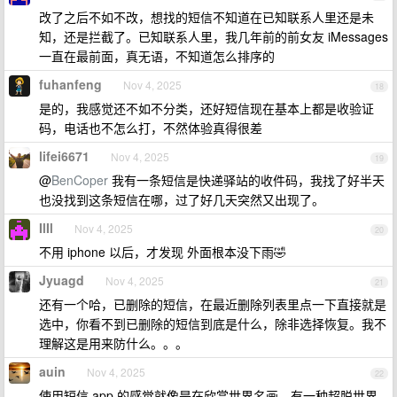
改了之后不如不改，想找的短信不知道在已知联系人里还是未
知，还是拦截了。已知联系人里，我几年前的前女友 iMessages
一直在最前面，真无语，不知道怎么排序的
fuhanfeng
Nov 4, 2025
18
是的，我感觉还不如不分类，还好短信现在基本上都是收验证
码，电话也不怎么打，不然体验真得很差
lifei6671
Nov 4, 2025
19
@
BenCoper
我有一条短信是快递驿站的收件码，我找了好半天
也没找到这条短信在哪，过了好几天突然又出现了。
IlIl
Nov 4, 2025
20
不用 iphone 以后，才发现 外面根本没下雨🤣
Jyuagd
Nov 4, 2025
21
还有一个哈，已删除的短信，在最近删除列表里点一下直接就是
选中，你看不到已删除的短信到底是什么，除非选择恢复。我不
理解这是用来防什么。。。
auin
Nov 4, 2025
22
使用短信 app 的感觉就像是在欣赏世界名画，有一种超脱世界