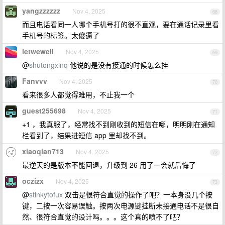
yangzzzzzz
Nov 4, 2025
68
而且电话看同一人哪个手机号打的很不直观，要在通话记录里看
手机号的标签。太傻逼了
letwewell
Nov 4, 2025
69
@
shutongxinq
他说的是没有接通的时候怎么挂
Fanvvv
Nov 4, 2025
70
看来很多人都觉得难用，不止我一个
guest255698
Nov 4, 2025
71
+1 ，我真服了，经常找不到刚收到的短信在哪，明明刚在通知
栏看到了，结果进短信 app 里却找不到。
xiaoqian713
Nov 4, 2025
72
最逆天的是版本不能回退，升级到 26 用了一会就后悔了
oczizx
Nov 4, 2025
73
@
stinkytofux
双击是很符合直觉的操作了吧？一本身没几个按
键，二按一次容易误触。按两次电源键挂断未接通电话不是很自
然、很符合直觉的设计吗。。。这个真的喷不了吧？