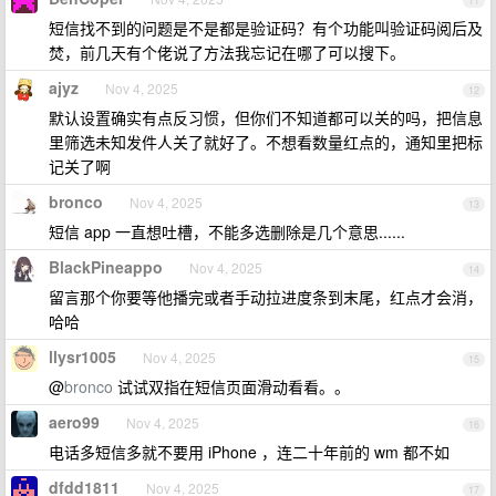
11
短信找不到的问题是不是都是验证码？有个功能叫验证码阅后及
焚，前几天有个佬说了方法我忘记在哪了可以搜下。
ajyz
Nov 4, 2025
12
默认设置确实有点反习惯，但你们不知道都可以关的吗，把信息
里筛选未知发件人关了就好了。不想看数量红点的，通知里把标
记关了啊
bronco
Nov 4, 2025
13
短信 app 一直想吐槽，不能多选删除是几个意思......
BlackPineappo
Nov 4, 2025
14
留言那个你要等他播完或者手动拉进度条到末尾，红点才会消，
哈哈
llysr1005
Nov 4, 2025
15
@
bronco
试试双指在短信页面滑动看看。。
aero99
Nov 4, 2025
16
电话多短信多就不要用 iPhone ，连二十年前的 wm 都不如
dfdd1811
Nov 4, 2025
17