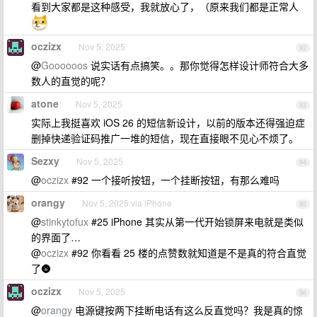
看到大家都是这种感受，我就放心了，（原来我们都是正常人
oczizx
Nov 5, 2025
92
@
Goooooos
说实话有点搞笑。。那你觉得怎样设计师符合大多
数人的直觉的呢？
atone
Nov 5, 2025
93
实际上我挺喜欢 iOS 26 的短信新设计，以前的版本还得强迫症
删掉快递验证码推广一堆的短信，现在直接眼不见心不烦了。
Sezxy
Nov 5, 2025
94
@
oczizx
#92 一个接听按钮，一个挂断按钮，有那么难吗
orangy
Nov 5, 2025 via iPhone
95
@
stinkytofux
#25 iPhone 其实从第一代开始锁屏来电就是类似
的界面了…
@
oczizx
#92 你看看 25 楼的点赞数就知道是不是真的符合直觉
了🌚
oczizx
Nov 5, 2025
96
@
orangy
电源键按两下挂断电话有这么反直觉吗？我是真的惊