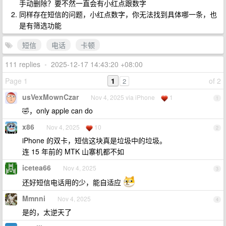
手动删除？要不然一直会有小红点跟数字
同样存在短信的问题，小红点数字，你无法找到具体哪一条，也
是有筛选功能
短信
电话
卡顿
111 replies
•
2025-12-17 14:43:20 +08:00
Page 1
1
of 2
2
usVexMownCzar
Nov 4, 2025 via iPhone
1
1
🤣，only apple can do
x86
Nov 4, 2025
10
2
iPhone 的双卡，短信这块真是垃圾中的垃圾。
连 15 年前的 MTK 山寨机都不如
icetea66
Nov 4, 2025
3
还好短信电话用的少，能自适应
Mmnni
Nov 4, 2025
4
是的，太逆天了