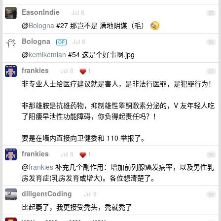
EasonIndie
Jul 8
55
@
Bologna
#27 那岂不是 满地阴谋（毛）
Bologna
Jul 8
OP
56
@
kemikemian
#54 这是个好事啊.jpg
frankies
Jul 8
1
57
非专业人士给医疗建议就是害人，是非法行医罪，是犯罪行为！
非那雄胺是抗雄药物，抑制雄性睾酮激素分泌的，V 友年轻人吃
了阳痿早泄性功能障碍，你负得起责任吗？！
要是在墙内直接向卫健委和 110 举报了。
frankies
Jul 8
1
58
@
frankies
补充几个副作用：增加前列腺癌发病率，以及男性乳
房发育症(乳房发育或增大)。各位想清楚了。
diligentCoding
Jul 8
59
比起萎了，我更接受秃头，秃就秃了