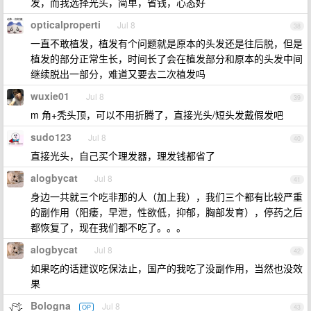
发，而我选择光头，简单，省钱，心态好
opticalproperti
Jul 8
38
一直不敢植发，植发有个问题就是原本的头发还是往后脱，但是
植发的部分正常生长，时间长了会在植发部分和原本的头发中间
继续脱出一部分，难道又要去二次植发吗
wuxie01
Jul 8
39
m 角+秃头顶，可以不用折腾了，直接光头/短头发戴假发吧
sudo123
Jul 8
40
直接光头，自己买个理发器，理发钱都省了
alogbycat
Jul 8
41
身边一共就三个吃非那的人（加上我），我们三个都有比较严重
的副作用（阳痿，早泄，性欲低，抑郁，胸部发育），停药之后
都恢复了，现在我们都不吃了。。。
alogbycat
Jul 8
42
如果吃的话建议吃保法止，国产的我吃了没副作用，当然也没效
果
Bologna
Jul 8
OP
43