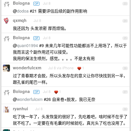
Bologna
Jul 8
OP
23
@
dodoa
#21 需要评估后续的副作用影响
qxmqh
Jul 8
24
我还因为 头发浓密 厚而烦恼。
Bologna
Jul 8
OP
25
@
quan01994
#9 未来几年可能性功能都派不上用场了，所以于
我而言这个副作用还可以接受。
我用的保法生喷剂，感觉。。。。不是太有用
wonderfulcxm
Jul 8 via iPhone
1
26
过了青春期才会脱，所以头发存在的意义让你尽快找到另一半，
跟孔雀的尾巴一样。
Bologna
Jul 8
1
OP
27
@
wonderfulcxm
#26 自来卷+脱发，我已无奈
ryanhui
Jul 8
28
吃了快一年了，头发恢复的很好了，先吃着吧，啥时候不在乎了
就不吃了。一定要在有毛囊的时候就吃，真光头了吃也没用了。