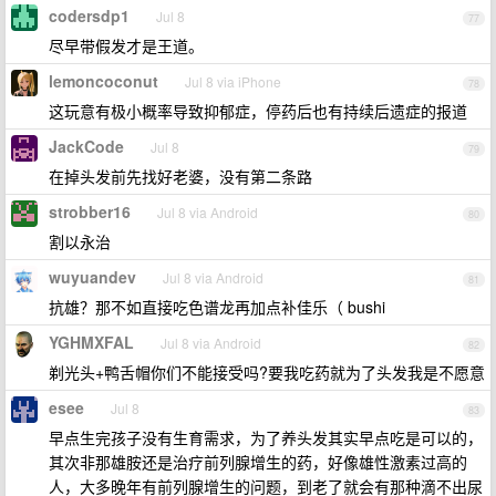
codersdp1
Jul 8
77
尽早带假发才是王道。
lemoncoconut
Jul 8 via iPhone
78
这玩意有极小概率导致抑郁症，停药后也有持续后遗症的报道
JackCode
Jul 8
79
在掉头发前先找好老婆，没有第二条路
strobber16
Jul 8 via Android
80
割以永治
wuyuandev
Jul 8 via Android
81
抗雄？那不如直接吃色谱龙再加点补佳乐（ bushi
YGHMXFAL
Jul 8 via Android
82
剃光头+鸭舌帽你们不能接受吗?要我吃药就为了头发我是不愿意
esee
Jul 8
83
早点生完孩子没有生育需求，为了养头发其实早点吃是可以的，
其次非那雄胺还是治疗前列腺增生的药，好像雄性激素过高的
人，大多晚年有前列腺增生的问题，到老了就会有那种滴不出尿