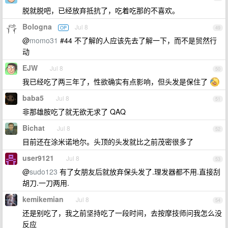
脱就脱吧，已经放弃抵抗了，吃着吃那的不喜欢。
Bologna
Jul 8
OP
49
@
momo31
#44 不了解的人应该先去了解一下，而不是贸然行
动
EJW
Jul 8
50
我已经吃了两三年了，性欲确实有点影响，但头发是保住了
baba5
Jul 8
51
非那雄胺吃了就无欲无求了 QAQ
Bichat
Jul 8
52
目前还在涂米诺地尔。头顶的头发就比之前茂密很多了
user9121
Jul 8
53
@
sudo123
有了女朋友后就放弃保头发了.理发器都不用.直接刮
胡刀.一刀两用.
kemikemian
Jul 8
54
还是别吃了，我之前坚持吃了一段时间，去按摩技师问我怎么没
反应