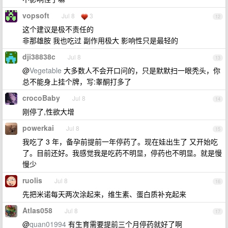
vopsoft
Jul 8
3
12
这个建议是极不责任的
非那雄胺 我也吃过 副作用极大 影响性只是最轻的
dji38838c
Jul 8
13
@
Vegetable
大多数人不会开口问的，只是默默扫一眼秃头，你
总不能身上挂个牌，写:睾酮打多了
crocoBaby
Jul 8
14
刚停了,性欲大增
powerkai
Jul 8
15
我吃了 3 年，备孕前提前一年停药了。现在娃出生了 又开始吃
了。目前还好。我感觉我是吃药不明显，停药也不明显。就是慢
慢少
ruolis
Jul 8
16
先把米诺每天两次涂起来，维生素、蛋白质补充起来
Atlas058
Jul 8
17
@
quan01994
有生育需要提前三个月停药就好了啊