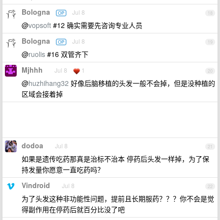
Bologna
Jul 8
OP
18
@
vopsoft
#12 确实需要先咨询专业人员
Bologna
Jul 8
OP
19
@
ruolis
#16 双管齐下
Mjhhh
Jul 8
1
20
@
huzhihang32
好像后脑移植的头发一般不会掉，但是没种植的
区域会接着掉
dodoa
Jul 8
21
如果是遗传吃药那真是治标不治本 停药后头发一样掉，为了保
持发量你愿意一直吃药吗？
Vindroid
Jul 8
22
为了头发这种非功能性问题，提前且长期服药？？？你不会是觉
得副作用在停药后就百分比没了吧