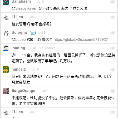
Daitabashi
Jul 8
29
@
SleepyRaven
又不改变基因表达 当然会反弹
LLLeo
Jul 8
30
植发管用吗 会不会掉呢？
Bologna
Jul 8
OP
31
@
LLLeo
#30 可以看这个
https://global.v2ex.com/t/712927
loading
Jul 8 via Android
32
@
LLLeo
会，我身边有植发的，后面见掉光了，听说是他没坚持
吃药了，也就浓密了半年吧。几万块。
hancai2
Jul 8
33
我只用米诺地尔就行了，问题在于这东西越用越痒， 停用几个
月就会复发
SurgaOrange
Jul 8
34
不建议吃，性功能没了不说，还会抑郁，停药半年才完全恢复过
来，老老实实米诺吧
LLLeo
Jul 8
35