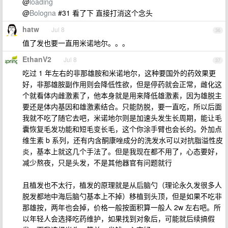
@
loading
@
Bologna
#31 看了下 直接打消这个念头
hatw
Jul 8
36
值了发也要一直用米诺地尔。。。
EthanV2
Jul 8
37
吃过 1 年左右的非那雄胺和米诺地尔，这种要国外的药效果更
好，非那雄胺副作用则会降低性欲，但是停药就会正常，雌化这
个就看体内雌激素了，他本身就是用来降低雄激素，因为雄脱主
要还是体内基因和雄激素结合。只能防脱，要一直吃，所以后面
我就不吃了随它去吧，米诺地尔则是加速头发生长周期，能让毛
囊恢复毛发功能和短毛变长毛，这个你涂手臂也会长的。外加点
维生素 b 系列，还有内含酮康唑成分的洗发水可以对抗脂溢性皮
炎，基本上就这几个手法了。但是我现在都不用了，心态要好，
减少熬夜，只是头发，不是其他器官有问题就行
且植发也不太行，植发的原理就是从后脑勺（理论永久发很多人
脱发都地中海后脑勺基本上不掉）移植到头顶，但是如果不吃非
那雄按，两年也会掉，价格一般按面积算一般人 2w 左右吧。所
以年轻人会选择吃药维护，如果找到对象后，可能就后续搞假