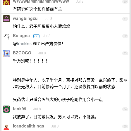
WWwwMMmmMMmmWWww
Jul 8
60
有研究吃这个和抑郁症有关
wangbingxu
Jul 8
61
怕什么，君子坦蛋蛋小人藏鸡鸡
Bologna
Jul 8
OP
62
@
frankies
#57 已严肃畏惧！
BZGOGO
Jul 8
63
千万别吃！！！！！
特别是中年人，吃了半个月，直接对那方面没一点兴趣了，影响
超级无敌大，目前停药一个月了，还没恢复到以前的状态
只药估计只适合火气大的小伙子吃副作用会小一点
fank99
Jul 8
64
我放弃了，目前戴假发，男人可以秃，不能萎。
icandoallthings
Jul 8
65