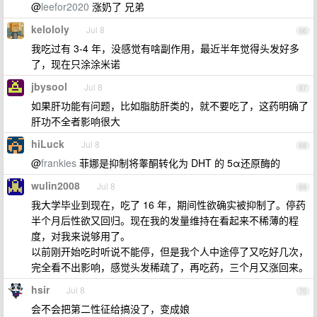
@
leefor2020
涨奶了 兄弟
kelololy
Jul 8
66
我吃过有 3-4 年，没感觉有啥副作用，最近半年觉得头发好多
了，现在只涂涂米诺
jbysool
Jul 8
67
如果肝功能有问题，比如脂肪肝类的，就不要吃了，这药明确了
肝功不全者影响很大
hiLuck
Jul 8
68
@
frankies
菲娜是抑制将睾酮转化为 DHT 的 5α还原酶的
wulin2008
Jul 8
69
我大学毕业到现在，吃了 16 年，期间性欲确实被抑制了。停药
半个月后性欲又回归。现在我的发量维持在看起来不稀薄的程
度，对我来说够用了。
以前刚开始吃时听说不能停，但是我个人中途停了又吃好几次，
完全看不出影响，感觉头发稀疏了，再吃药，三个月又涨回来。
hsir
Jul 8
70
会不会把第二性征给搞没了，变成娘