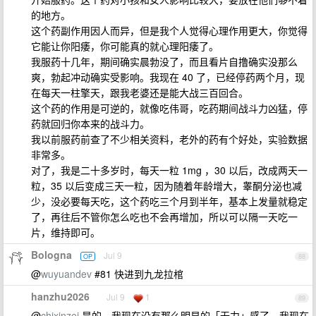
的地方。
这个药副作用因人而异，但是我个人觉得心理作用更大，你觉得
它能让你阳痿，你可能真的就心理阳痿了。
我服药十几年，期间确实晨勃没了，而且看片自撸确实没那么
爽，勃起冲动确实受影响。我现在 40 了，已经停药两个月，现
在每天一柱擎天，跟我老婆还是能大战三百回合。
这个药的作用是可逆的，就像吃伟哥，吃药期间战斗力凶猛，停
药就回归你本来的战斗力。
我以前服药前查了不少相关资料，老外的药有个好处，实验数据
非常多。
对了，我是二十多岁时，每天一粒 1mg ，30 以后，改成两天一
粒，35 以后变成三天一粒，因为随着年龄增大，睾酮分泌也减
少，没必要每天吃，这个药吃三个月到半年，基本上发量就稳定
了，再往后不管你怎么吃也不会再增加，所以可以隔一天吃一
片，维持即可。
Bologna
Jul 9
OP
88
@
wuyuandev
#81 快进到九龙拉棺
hanzhu2026
Jul 9
1
89
@
chixinzei
是的，我现在没有那么明显的「无力」感了，我现在