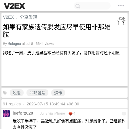
V2EX
分享发现
›
如果有家族遗传脱发应尽早使用非那雄
胺
By
Bologna
at Jul 8 · 6641 views
我吃了一周，洗手池里基本已经没有头发了，副作用暂时还不明显
脱发
非那雄胺
遗传
91 replies
•
2026-07-15 13:49:44 +08:00
leefor2020
Jul 8 via iPhone
4
1
我吃了半年了，最近乳头好像有点胀痛，别是雌化了。已经预约
去查性激素了