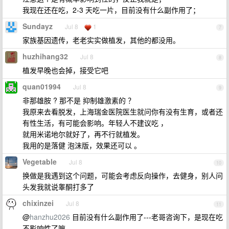
我现在还在吃，2-3 天吃一片，目前没有什么副作用了；
Sundayz
Jul 8
1
7
家族基因遗传，老老实实做植发，其他的都没用。
huzhihang32
Jul 8
8
植发早晚也会掉，接受它吧
quan01994
Jul 8
9
非那雄胺 ? 那不是 抑制雄激素的 ？
我原来去看脱发，上海瑞金医院医生就问你有没有生育，或者还
有性生活，有可能会影响。年轻人不建议吃 ，
就用米诺地尔就好了，再不行就植发。
我用的是落健 泡沫版，效果还可以 。
Vegetable
Jul 8
10
换做是我遇到这个问题，可能会考虑反向操作，去健身，别人问
头发我就说睾酮打多了
chixinzei
Jul 8
11
@
hanzhu2026
目前没有什么副作用了---老哥咨询下，是现在吃
不影响性了嘛