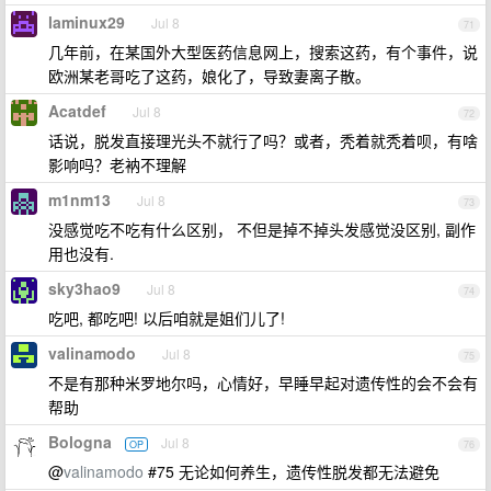
laminux29
Jul 8
71
几年前，在某国外大型医药信息网上，搜索这药，有个事件，说
欧洲某老哥吃了这药，娘化了，导致妻离子散。
Acatdef
Jul 8
72
话说，脱发直接理光头不就行了吗？或者，秃着就秃着呗，有啥
影响吗？老衲不理解
m1nm13
Jul 8
73
没感觉吃不吃有什么区别， 不但是掉不掉头发感觉没区别, 副作
用也没有.
sky3hao9
Jul 8
74
吃吧, 都吃吧! 以后咱就是姐们儿了!
valinamodo
Jul 8
75
不是有那种米罗地尔吗，心情好，早睡早起对遗传性的会不会有
帮助
Bologna
Jul 8
OP
76
@
valinamodo
#75 无论如何养生，遗传性脱发都无法避免