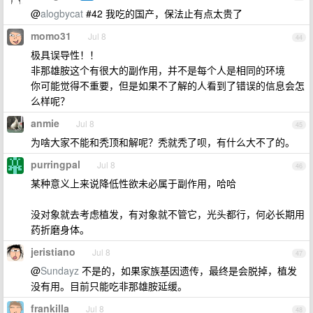
@
alogbycat
#42 我吃的国产，保法止有点太贵了
momo31
Jul 8
44
极具误导性！！
非那雄胺这个有很大的副作用，并不是每个人是相同的环境
你可能觉得不重要，但是如果不了解的人看到了错误的信息会怎
么样呢？
anmie
Jul 8
45
为啥大家不能和秃顶和解呢？秃就秃了呗，有什么大不了的。
purringpal
Jul 8
46
某种意义上来说降低性欲未必属于副作用，哈哈
没对象就去考虑植发，有对象就不管它，光头都行，何必长期用
药折磨身体。
jeristiano
Jul 8
47
@
Sundayz
不是的，如果家族基因遗传，最终是会脱掉，植发
没有用。目前只能吃非那雄胺延缓。
frankilla
Jul 8
48