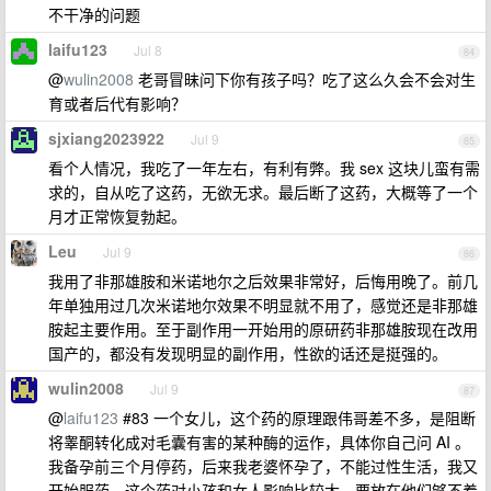
不干净的问题
laifu123
Jul 8
84
@
wulin2008
老哥冒昧问下你有孩子吗？吃了这么久会不会对生
育或者后代有影响？
sjxiang2023922
Jul 9
85
看个人情况，我吃了一年左右，有利有弊。我 sex 这块儿蛮有需
求的，自从吃了这药，无欲无求。最后断了这药，大概等了一个
月才正常恢复勃起。
Leu
Jul 9
86
我用了非那雄胺和米诺地尔之后效果非常好，后悔用晚了。前几
年单独用过几次米诺地尔效果不明显就不用了，感觉还是非那雄
胺起主要作用。至于副作用一开始用的原研药非那雄胺现在改用
国产的，都没有发现明显的副作用，性欲的话还是挺强的。
wulin2008
Jul 9
87
@
laifu123
#83 一个女儿，这个药的原理跟伟哥差不多，是阻断
将睾酮转化成对毛囊有害的某种酶的运作，具体你自己问 AI 。
我备孕前三个月停药，后来我老婆怀孕了，不能过性生活，我又
开始服药。这个药对小孩和女人影响比较大，要放在他们够不着