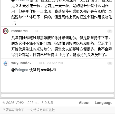
是 2-3 天才吃一粒；之前是一天一粒，是的刚开始没什么副作
用，但是副作用一旦出现，我甚至停药后很久都还是有影响；虽
然说每个人体质不一样的，但是网络上真的把这个副作用很淡化
了；
rossroma
Jul 9
90
几年前陆续吃过非那雄胺和涂抹米诺地尔，但是都坚持不下来，
脱发这种不痛不痒的问题，很难做到按时吃药和用药。最近半年
开始使用泡沫的米诺地尔，感觉比以前那种方便很多，也不会弄
得到处都是，目前已经坚持 4 个月了，能感觉到头发茂密了。
wuyuandev
Jul 15 via Android
91
@
Bologna
快进到 srs😭🏳️‍⚧️
© 2026 V2EX · 225ms · 3.9.8.5
About
·
Language
不要再写爬虫了！一句话搞定网页监控