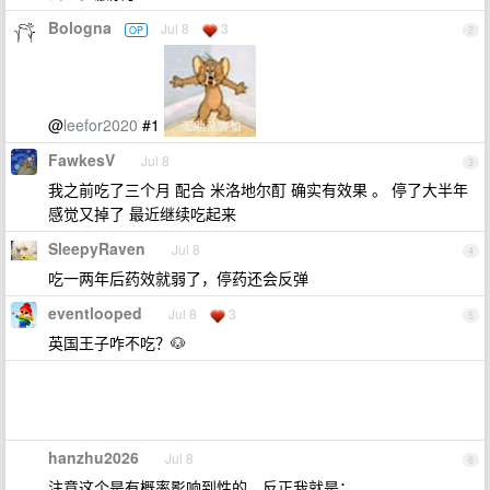
Bologna
Jul 8
3
OP
2
@
leefor2020
#1
FawkesV
Jul 8
3
我之前吃了三个月 配合 米洛地尔酊 确实有效果 。 停了大半年
感觉又掉了 最近继续吃起来
SleepyRaven
Jul 8
4
吃一两年后药效就弱了，停药还会反弹
eventlooped
Jul 8
3
5
英国王子咋不吃？🐶
hanzhu2026
Jul 8
6
注意这个是有概率影响到性的，反正我就是；