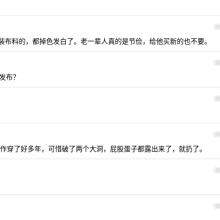
3
种工装布料的，都掉色发白了。老一辈人真的是节俭，给他买新的也不要。
3
发布？
3
3
作穿了好多年，可惜破了两个大洞，屁股蛋子都露出来了，就扔了。
3
3