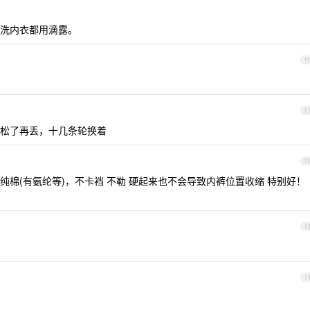
洗内衣都用滴露。
1
1
松了再丢，十几条轮换着
1
是纯棉(有氨纶等)，不卡裆 不勒 硬起来也不会导致内裤位置收缩 特别好！
1
1