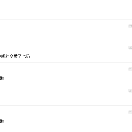
2
2
外中间档变黄了也扔
2
题
2
2
题