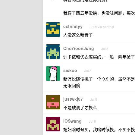
我穿了四五年没换，也没啥问题，每次
cxtrinityy
Jul 8 via Android
人没这么精贵了
ChoiYoonJung
Jul 8
迪卡侬和优衣库买的，一般一两年破了
sickoo
Jul 8
新万悦随便挑了一个 9.9 的，虽然不
无限回购
justwkj07
Jul 8
不是破洞了才换么
iOSwang
Jul 8
媳妇啥时候买，我啥时候换，不买不换