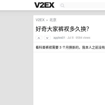
V2EX
北京
›
好奇大家裤衩多久换？
apples01
·
Jul 8
· 9584 views
看科普裤衩需要 3 个月换新的，我本人之前没