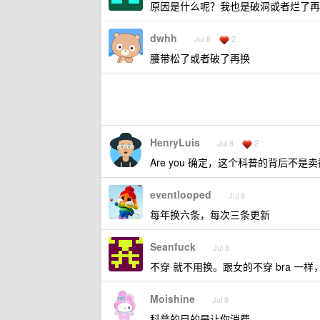
原因是什么呢？我也是破洞或者烂了再
dwhh
2
Jul 8
腰带松了或者破了再换
HenryLuis
2
Jul 8
Are you 确定，这个科普的背后不是
eventlooped
Jul 8
每年换六条，每次三条更新
Seanfuck
Jul 8
不穿 就不用换。跟女的不穿 bra 一样
Moishine
Jul 8
科普的目的是让你消费。