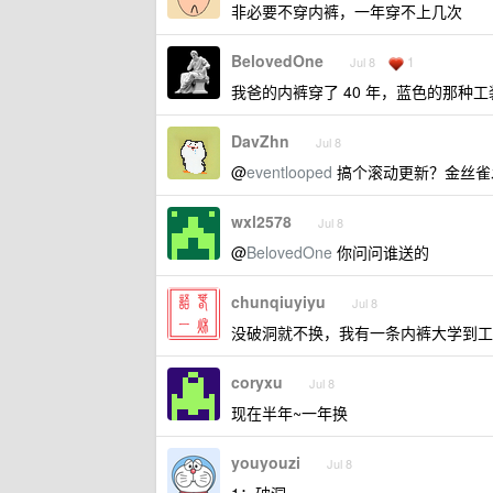
非必要不穿内裤，一年穿不上几次
BelovedOne
1
Jul 8
我爸的内裤穿了 40 年，蓝色的那
DavZhn
Jul 8
@
eventlooped
搞个滚动更新？金丝雀
wxl2578
Jul 8
@
BelovedOne
你问问谁送的
chunqiuyiyu
Jul 8
没破洞就不换，我有一条内裤大学到工
coryxu
Jul 8
现在半年~一年换
youyouzi
Jul 8