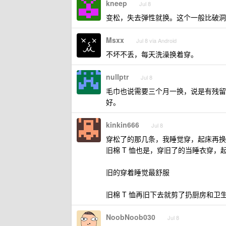
kneep
Jul 8
变松，失去弹性就换。这个一般比破洞
Msxx
Jul 8 via Android
不坏不丢，每天洗澡换着穿。
nulIptr
Jul 8
毛巾也说需要三个月一换，说是有残留
好。
kinkin666
Jul 8
穿松了的那几条，我睡觉穿，起床再换
旧棉 T 恤也是，穿旧了的当睡衣穿，
旧的穿着睡觉最舒服
旧棉 T 恤再旧下去就剪了扔厨房和
NoobNoob030
Jul 8