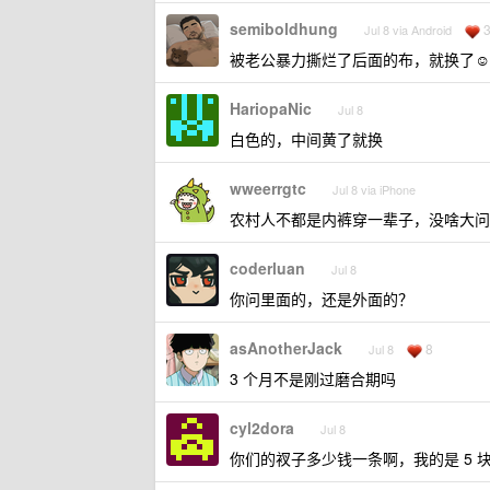
semiboldhung
Jul 8 via Android
被老公暴力撕烂了后面的布，就换了☺️
HariopaNic
Jul 8
白色的，中间黄了就换
wweerrgtc
Jul 8 via iPhone
农村人不都是内裤穿一辈子，没啥大问
coderluan
Jul 8
你问里面的，还是外面的？
asAnotherJack
8
Jul 8
3 个月不是刚过磨合期吗
cyl2dora
Jul 8
你们的衩子多少钱一条啊，我的是 5