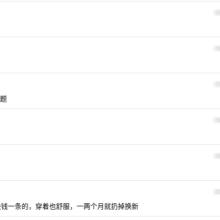
3
1
1
1
题
1
1
2
 块钱一条的，穿着也舒服，一两个月就扔掉换新