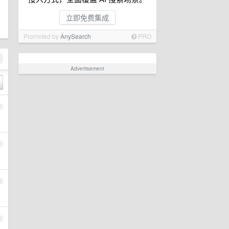
立即免费集成
Promoted by
AnySearch
PRO
Advertisement
1
2
3
4