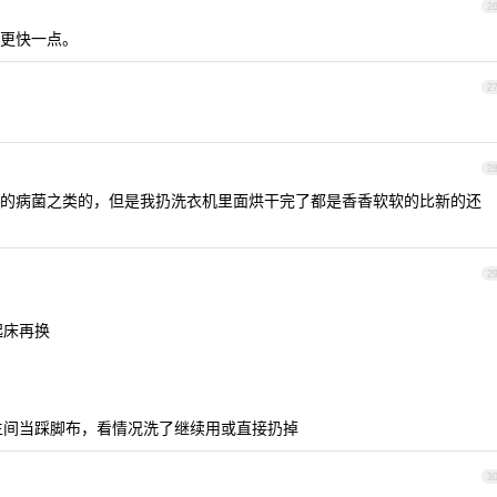
2
更快一点。
2
2
的病菌之类的，但是我扔洗衣机里面烘干完了都是香香软软的比新的还
2
起床再换
卫生间当踩脚布，看情况洗了继续用或直接扔掉
3