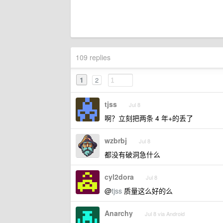
109 replies
1
2
tjss
Jul 8
啊？立刻把两条 4 年+的丢了
wzbrbj
Jul 8
都没有破洞急什么
cyl2dora
Jul 8
@
tjss
质量这么好的么
Anarchy
Jul 8 via Android