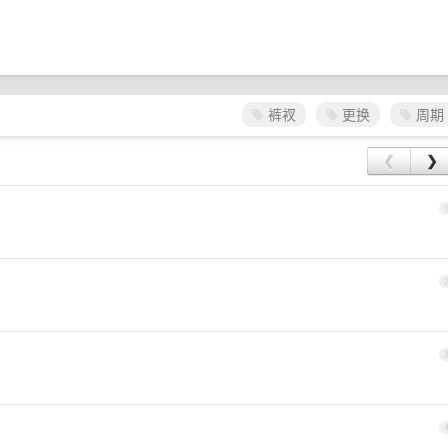
裤衩
更换
周期
❮
❯