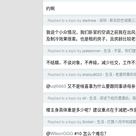
约啊
Replied to a topic by
startnew
深圳
新买的空调第三
›
›
我说个小众情况，我们卧室的空调之前我在出风
及制冷效果很差。也是租的房子，且房龄比较老
Replied to a topic by
jadeborner
生活
不是，你们理
›
›
不结婚，不谈对象，不养娃，减少社交，工作不
Replied to a topic by
shalou8023
生活
老婆同事的
›
›
@
uqf0663
又不是啥喜事为什么要跟同事讲母亲
Replied to a topic by
dif
生活
讲述下经历遭遇后，我
›
›
楼主身高体重是多少呢？建议重点在于减肥+作息规
Replied to a topic by
Smileh
生活
打算八月中旬成
›
›
@
WilsonGGG
#10 怎么个难忘？