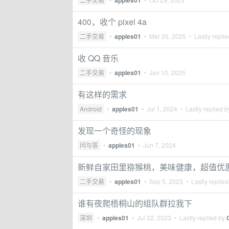
apples01
400，收个 pixel 4a
二手交易
•
apples01
•
Mar 26, 2025
• Lastly repli
收 QQ 音乐
二手交易
•
apples01
•
Jan 10, 2025
有这样的需求
Android
•
apples01
•
Jul 1, 2024
• Lastly replied 
发现一个奇怪的现象
问与答
•
apples01
•
Jun 7, 2024
新鲜自家田里猕猴桃，美味健康，超值优
二手交易
•
apples01
•
Sep 5, 2023
• Lastly replie
谁有夜爬梧桐山的组队群拉我下
深圳
•
apples01
•
Jul 22, 2023
• Lastly replied by