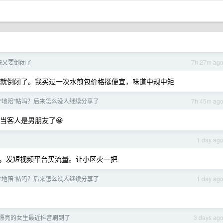
快又要倒闭了
7h 27m ag
个月就倒闭了。我买过一次水煎包价格挺便宜，味道中规中矩
“地陪”帖吗？后来怎么没人继续分享了
7h 45m ag
当客人是男朋友了😀
。
1 day ag
，发短视频平台买流量。让小区火一把
“地陪”帖吗？后来怎么没人继续分享了
1 day ag
漂亮的女生最近抖音刷到了
3 days ag