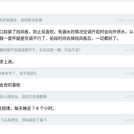
天开始漏水，如何投诉处理
5 days ag
口挂装了挡风板，防止风直吹。有漏水的情况空调开启时会向外喷水，以
我一度怀疑是空调不行了，前段时间去掉挡风板后，一切都好了。
解的躺平就是啥都不干，天天往家一躺，只出不进？
Jul 3
求上进。
母亲去世了，该不该送礼
Jul 2
去世的事呢
的心理变化，目前正在调整期
Jul 2
律，每天睡足 7-8 个小时。
都飞马来西亚，想来提前了解下
Jul 2