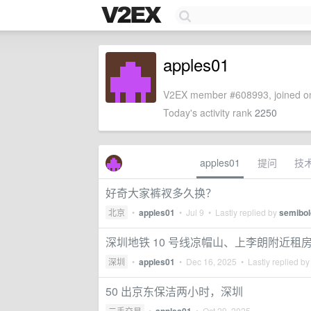
apples01
V2EX member #608993, joined on
Today's activity rank
2250
apples01
提问
技
好奇大家裤衩多久换？
北京
•
apples01
•
Jul 9
• Lastly replied by
semibo
深圳地铁 10 号线凉帽山、上李朗附近租
深圳
•
apples01
•
Dec 16, 2025
• Lastly replied b
50 出京东保洁两小时，深圳
二手交易
•
•
Oct 29, 2025