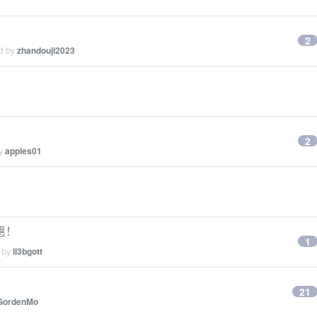
2
ed by
zhandouji2023
2
by
apples01
惠！
1
d by
li3bgott
21
GordenMo