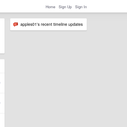
Home
Sign Up
Sign In
apples01's recent timeline updates