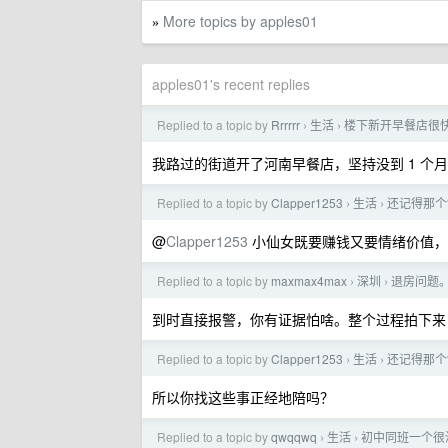
More topics by apples01
»
apples01's recent replies
Replied to a topic by
Rrrrrr
生活
楼下新开早餐店很
›
›
我路过的街道开了河南早餐店，坚持没到 1 
Replied to a topic by
Clapper1253
生活
还记得那个
›
›
@
Clapper1253
小仙女既要赚钱又要情绪价值，
Replied to a topic by
maxmax4max
深圳
退房问题
›
›
到时直接报警，你有证据怕啥。整个过程拍下来
Replied to a topic by
Clapper1253
生活
还记得那个
›
›
所以你找这些事正经地陪吗？
Replied to a topic by
qwqqwq
生活
初中同班一个很
›
›