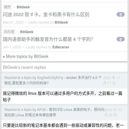
硬件
•
BitGeek
闪迪 2022 款 tf 卡，金卡和黑卡有什么区别
5
Mar 21, 2023 • Lastly replied by
BitGeek
问与答
•
BitGeek
国内语音助手的触发音为什么都是 4 个字的？
9
Jan 7, 2023 • Lastly replied by
Ediacaran
More topics by BitGeek
»
BitGeek's recent replies
Replied to a topic by SzgSw5zGyN1iy
docker 多开运行 4,5 个
2025 年 11
›
月 17 日
微信,要配置多少内存的机体?
我记得微信的 linux 版本可以通过多用户的方式多开，之前看过一篇
帖子
Replied to a topic by AFOX
看到讨论 Linux 桌面的帖子，想问问
2025 年 10
›
月 26 日
现在跑 Linux 的笔记本有哪些推荐
只要是比较新的笔记本基本都会遇到一些驱动或兼容性的问题，老一