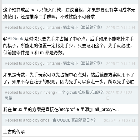
这个预算成品 nas 只能入门款，建议自组，如果想要没有学习成本无
痛使用，还是推荐二手群晖，不过性能不可奢求
Replied to a topic by gullitintanni
骑士决斗（面试题分享）
2025 年 9 月 4 日
›
@
BitGeek
及时说只要先手先占据了中心点，后手如果不能吃掉先手
的棋子，所能走的位置一定比先手少，只要证明这个，先手就必胜，
但前提条件是 n 和 m 都是奇数。
Replied to a topic by gullitintanni
骑士决斗（面试题分享）
2025 年 9 月 4 日
›
如果是奇数，先手玩家可以先占据中心点对，然后镜像方案就用不了
了，如果不存在吃子的规则，因为先手可以多走一步，所以先手必胜
Replied to a topic by ninvfeng
一个 github 拉取推送加速的
2025 年 8 月 28
›
日
思路
我在 linux 里的方案是直接在/etc/profile 里添加 all_proxy=...
Replied to a topic by cmos
会 COBOL 真能躺赢日本？
2025 年 8 月 28 日
›
上古的传承