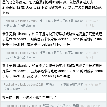
些的设备能好点，但也会遇到各种奇葩问题，我就遇到过天选
2+debian12 或 Ubuntu22 的调节键盘亮度，然后屏幕会白屏的奇葩
问题
Replied to a topic by mrzx
推荐 Linux 新手入门的不是 debian,
2025 年 10
›
月 7 日
不是 arch,也不是 ubuntu
新手无脑 Ubuntu ，如果不是为搞开源掌机或游戏电视盒子玩游戏还
是推荐 windows ，服务器追求稳定用 debian ，htpc 的话就搞 osmc
等基于 kodi 的，或者基于 debian 加 lxqt 手搓
Replied to a topic by mrzx
推荐 Linux 新手入门的不是 debian,
2025 年 10
›
月 7 日
不是 arch,也不是 ubuntu
新手无脑 Ubuntu ，如果不是为搞开源掌机或游戏电视盒子玩游戏还
是推荐 windows ，服务器追求稳定用 debian ，htpc 的话就搞 osmc
等基于 kodi 的，或者基于 debian 加 lxqt 手搓
Replied to a topic by Lucy2025
有啥安卓手机重度使用电池能
2025 年 10 月
›
7 日
撑 3 天的吗?
搜三防手机，不过还不如背个充电宝
Replied to a topic by itoshinji
预算 3000 左右的 NAS 选择
2025 年 9 月 22 日
›