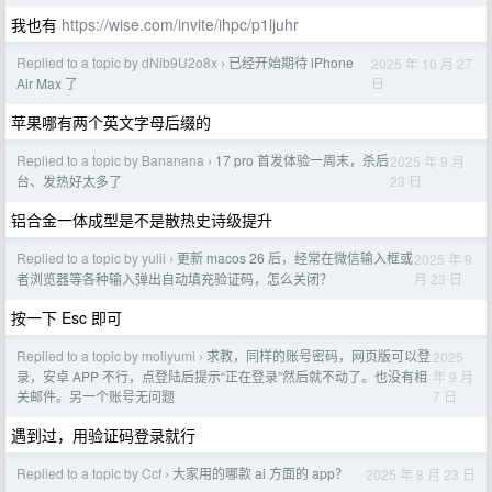
我也有
https://wise.com/invite/ihpc/p1ljuhr
Replied to a topic by dNib9U2o8x
已经开始期待 iPhone
2025 年 10 月 27
›
日
Air Max 了
苹果哪有两个英文字母后缀的
Replied to a topic by Bananana
17 pro 首发体验一周末，杀后
2025 年 9 月
›
23 日
台、发热好太多了
铝合金一体成型是不是散热史诗级提升
Replied to a topic by yulii
更新 macos 26 后，经常在微信输入框或
2025 年 9
›
月 23 日
者浏览器等各种输入弹出自动填充验证码，怎么关闭？
按一下 Esc 即可
Replied to a topic by moliyumi
求教，同样的账号密码，网页版可以登
2025
›
年 9 月
录，安卓 APP 不行，点登陆后提示“正在登录”然后就不动了。也没有相
7 日
关邮件。另一个账号无问题
遇到过，用验证码登录就行
Replied to a topic by Ccf
大家用的哪款 ai 方面的 app？
2025 年 8 月 23 日
›