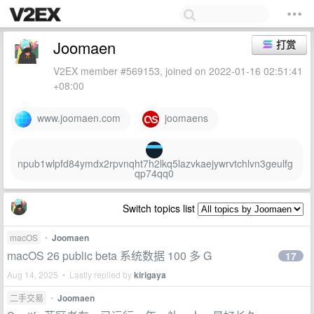
Joomaen
打赏
V2EX member #569153, joined on 2022-01-16 02:51:41
+08:00
www.joomaen.com
joomaens
npub1wlpfd84ymdx2rpvnqht7h2lkq5lazvkaejywrvtchlvn3geulfg
qp74qq0
Switch topics list
macOS
•
Joomaen
macOS 26 public beta 系统数据 100 多 G
17
Aug 14, 2025 • Lastly replied by
kirigaya
二手交易
•
Joomaen