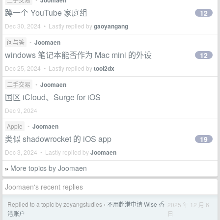
Joomaen
蹲一个 YouTube 家庭组
12
Dec 30, 2024 • Lastly replied by
gaoyangang
问与答
•
Joomaen
windows 笔记本能否作为 Mac mini 的外设
12
Dec 25, 2024 • Lastly replied by
tool2dx
二手交易
•
Joomaen
国区 iCloud、Surge for iOS
Dec 9, 2024
Apple
•
Joomaen
类似 shadowrocket 的 iOS app
19
Dec 3, 2024 • Lastly replied by
Joomaen
More topics by Joomaen
»
Joomaen's recent replies
Replied to a topic by zeyangstudies
不用赴港申请 Wise 香
2025 年 12 月 6
›
日
港账户