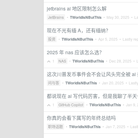
jetbrains ai 地区限制怎么解
JetBrains
•
TWorldIsNButThis
•
May 30, 2025
• La
现在不光有缅 A，还有缅纳？
投资
•
TWorldIsNButThis
•
Apr 5, 2025
• Lastly re
2025 年 nas 应该怎么选？
1
NAS
•
TWorldIsNButThis
•
Dec 28, 2025
• L
这次川普发币事件会不会让风头完全被 ai 抢
问与答
•
TWorldIsNButThis
•
Jan 20, 2025
• Lastly
都说现在 ai 写代码厉害，但是我聊了半天
1
GitHub Copilot
•
TWorldIsNButThis
•
Jan 9,
你真的会看下属写的年终总结吗
职场话题
•
TWorldIsNButThis
•
Jan 7, 2025
• Lastl