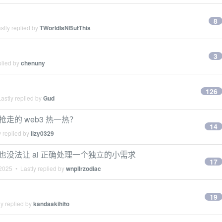
8
stly replied by
TWorldIsNButThis
3
plied by
chenuny
126
astly replied by
Gud
走的 web3 热一热？
14
 replied by
lizy0329
也没法让 ai 正确处理一个独立的小需求
17
 2025
• Lastly replied by
wnpllrzodiac
19
y replied by
kandaakihito