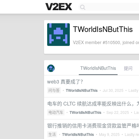
TWorldIsNButThis
V2EX member #510500, joined on
TWorldIsNButThis
提问
web3 真要成了？
问与答
•
TWorldIsNButThis
•
Jul 30, 2025
• Lastly
电车的 CLTC 续航达成率能反映出什
电动汽车
•
TWorldIsNButThis
•
Sep 22, 2025
• Las
银行推销的信用卡消费现金贷款监管严格
生活
•
TWorldIsNButThis
•
May 9, 2025
• Lastly r