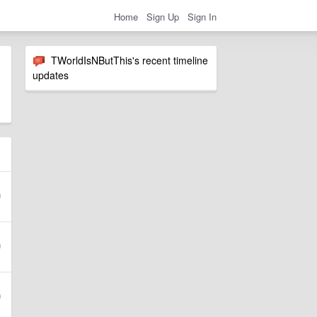
Home
Sign Up
Sign In
TWorldIsNButThis's recent timeline
updates