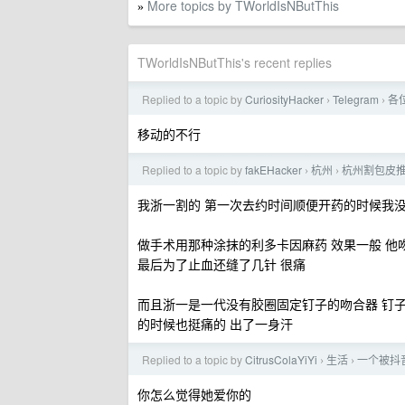
More topics by TWorldIsNButThis
»
TWorldIsNButThis's recent replies
Replied to a topic by
CuriosityHacker
Telegram
各
›
›
移动的不行
Replied to a topic by
fakEHacker
杭州
杭州割包皮
›
›
我浙一割的 第一次去约时间顺便开药的时候我没注
做手术用那种涂抹的利多卡因麻药 效果一般 他
最后为了止血还缝了几针 很痛
而且浙一是一代没有胶圈固定钉子的吻合器 钉子
的时候也挺痛的 出了一身汗
Replied to a topic by
CitrusColaYiYi
生活
一个被抖
›
›
你怎么觉得她爱你的