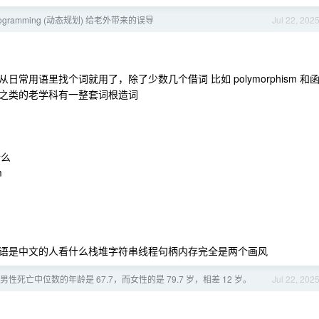
programming (动态规划) 给老外带来的误导
Jul 22, 202
用语里找个词就用了，除了少数几个借词 比如 polymorphism 和
之类的老学科有一整套词根造词
什么
m
语是中文的人看什么栈堆字符串线程句柄内存完全是两个画风
性死亡中位数的年龄是 67.7，而女性的是 79.7 岁，相差 12 岁。
Jul 22, 202