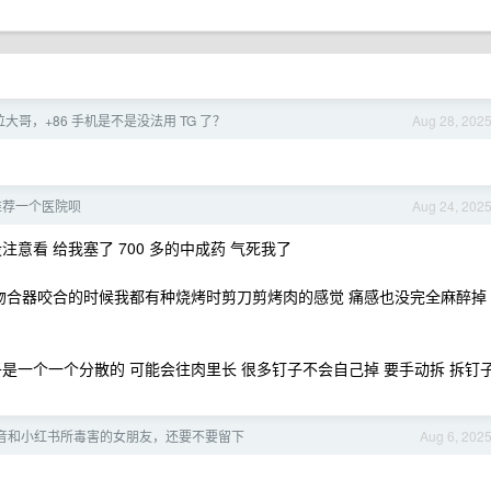
位大哥，+86 手机是不是没法用 TG 了？
Aug 28, 202
推荐一个医院呗
Aug 24, 202
意看 给我塞了 700 多的中成药 气死我了
吻合器咬合的时候我都有种烧烤时剪刀剪烤肉的感觉 痛感也没完全麻醉掉
是一个一个分散的 可能会往肉里长 很多钉子不会自己掉 要手动拆 拆钉
音和小红书所毒害的女朋友，还要不要留下
Aug 6, 202