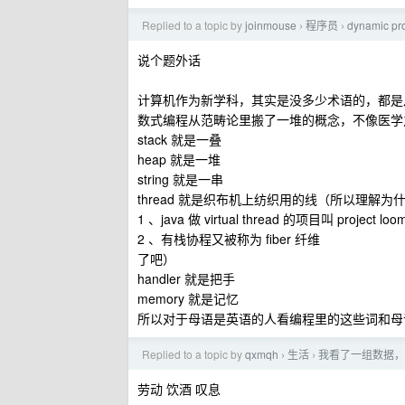
Replied to a topic by
joinmouse
程序员
dynamic 
›
›
说个题外话
计算机作为新学科，其实是没多少术语的，都是从日常
数式编程从范畴论里搬了一堆的概念，不像医学
stack 就是一叠
heap 就是一堆
string 就是一串
thread 就是织布机上纺织用的线（所以理解为
1 、java 做 virtual thread 的项目叫 project loo
2 、有栈协程又被称为 fiber 纤维
了吧）
handler 就是把手
memory 就是记忆
所以对于母语是英语的人看编程里的这些词和母
Replied to a topic by
qxmqh
生活
我看了一组数据，男
›
›
劳动 饮酒 叹息