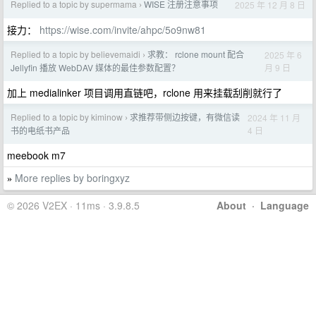
Replied to a topic by supermama
WISE 注册注意事项
2025 年 12 月 8 日
›
接力：
https://wise.com/invite/ahpc/5o9nw81
Replied to a topic by believemaidi
求教： rclone mount 配合
2025 年 6
›
月 9 日
Jellyfin 播放 WebDAV 媒体的最佳参数配置？
加上 medialinker 项目调用直链吧，rclone 用来挂载刮削就行了
Replied to a topic by kiminow
求推荐带侧边按键，有微信读
2024 年 11 月
›
4 日
书的电纸书产品
meebook m7
More replies by boringxyz
»
© 2026 V2EX · 11ms · 3.9.8.5
About
·
Language