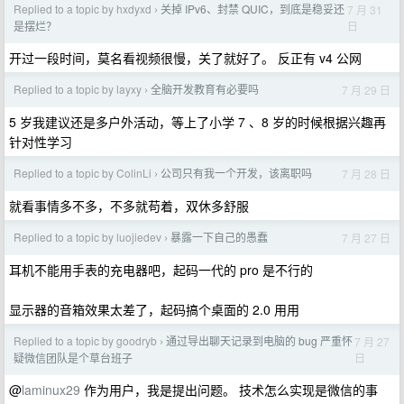
Replied to a topic by hxdyxd
关掉 IPv6、封禁 QUIC，到底是稳妥还
7 月 31
›
日
是摆烂？
开过一段时间，莫名看视频很慢，关了就好了。 反正有 v4 公网
Replied to a topic by layxy
全脑开发教育有必要吗
7 月 29 日
›
5 岁我建议还是多户外活动，等上了小学 7 、8 岁的时候根据兴趣再
针对性学习
Replied to a topic by ColinLi
公司只有我一个开发，该离职吗
7 月 28 日
›
就看事情多不多，不多就苟着，双休多舒服
Replied to a topic by luojiedev
暴露一下自己的愚蠢
7 月 27 日
›
耳机不能用手表的充电器吧，起码一代的 pro 是不行的
显示器的音箱效果太差了，起码搞个桌面的 2.0 用用
Replied to a topic by goodryb
通过导出聊天记录到电脑的 bug 严重怀
7 月 27
›
日
疑微信团队是个草台班子
@
laminux29
作为用户，我是提出问题。 技术怎么实现是微信的事