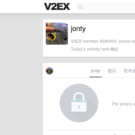
jonty
V2EX member #585950, joined on
Today's activity rank
862
jonty
提问
技术
Per jonty's s