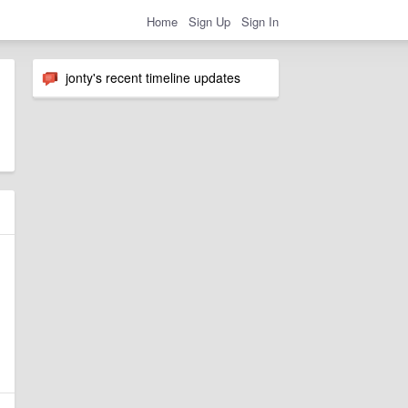
Home
Sign Up
Sign In
jonty's recent timeline updates