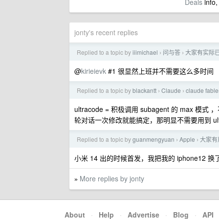
Deals
info,
jonty's recent replies
Replied to a topic by
iiimichael
问与答
大家有实际
›
›
@
kirieievk
#1 很显然上班并不需要这么多时间
Replied to a topic by
blackantt
Claude
claude f
›
›
ultracode = 积极调用 subagent 的 
轮对话一次修改就能搞定，那明显不需要用到 ultra
Replied to a topic by
guanmengyuan
Apple
大家有
›
›
小米 14 出的时候首发，我把我的 iphone1
More replies by jonty
»
About
·
Help
·
Advertise
·
Blog
·
API