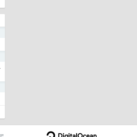
o
o
一
o
ge