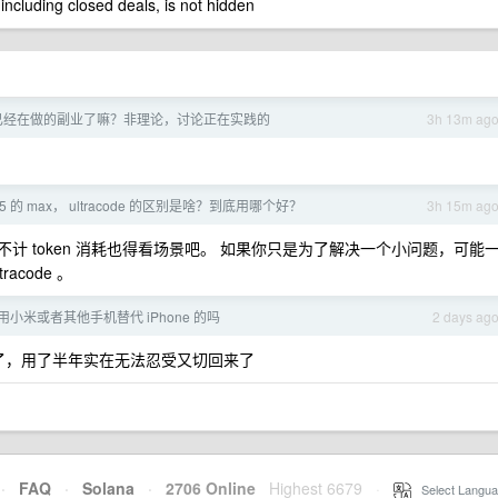
 including closed deals, is not hidden
已经在做的副业了嘛？非理论，讨论正在实践的
3h 13m ag
able5 的 max， ultracode 的区别是啥？到底用哪个好？
3h 15m ag
max 模式 ，不计 token 消耗也得看场景吧。 如果你只是为了解决一个小问题，可能
code 。
用小米或者其他手机替代 iPhone 的吗
2 days ag
2 换了，用了半年实在无法忍受又切回来了
·
FAQ
·
Solana
·
2706 Online
Highest 6679
·
Select Langua