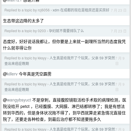
Replied to a topic by rcj6056
xdm 在成都的现在是租房还是买房好
7 月 23 日
›
生态带这边降的太多了
Replied to a topic by 0203
孕妇就不需要排队了么
7 月 23 日
›
态度好，好好说话我都让，但你要是上来就一副理所当然的态度我凭
什么就非得让你
Replied to a topic by kksyy
人生真是给我开了个玩笑，父亲 59 岁突然
7 月 9
›
日
查出来癌症晚期
@
killerv
今年真是凭空霹雳
Replied to a topic by kksyy
人生真是给我开了个玩笑，父亲 59 岁突然
7 月 9
›
日
查出来癌症晚期
@
wangybsyuct
不是穿刺，直接腹腔镜取活检手术取的病理检测，医
院没给开 petct ，已经腹膜、大网膜、淋巴结都转移了；我是有想法
转到华西的，但是身体状况拖不得了，到华西就算走紧急情况直接住
院了，还要走各种检查，到最后治疗都不知道要拖多久
Replied to a topic by kksyy
人生真是给我开了个玩笑，父亲 59 岁突然
7 月 9
›