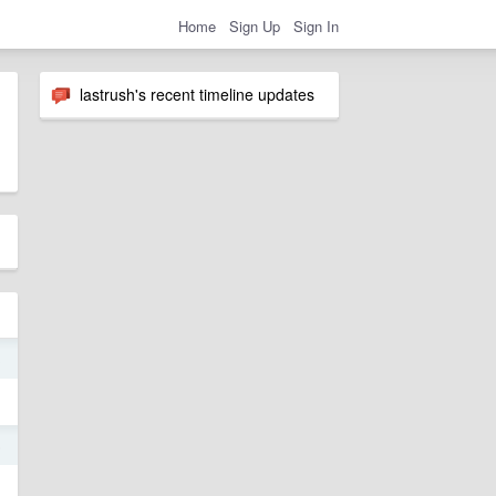
Home
Sign Up
Sign In
lastrush's recent timeline updates
3
6