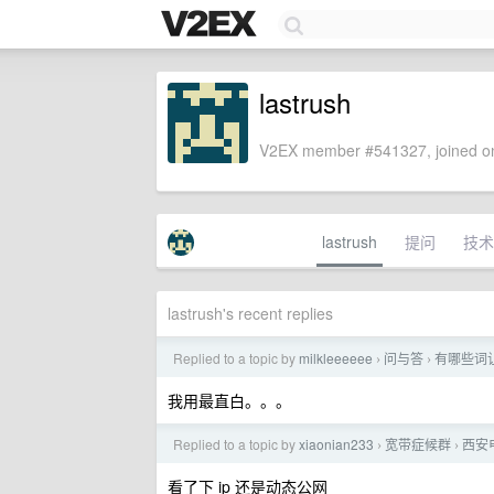
lastrush
V2EX member #541327, joined on
lastrush
提问
技术
lastrush's recent replies
Replied to a topic by
milkleeeeee
问与答
有哪些词让
›
›
我用最直白。。。
Replied to a topic by
xiaonian233
宽带症候群
西安
›
›
看了下 ip 还是动态公网