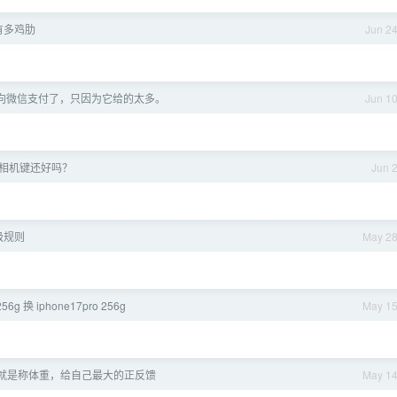
在有多鸡肋
Jun 2
向微信支付了，只因为它给的太多。
Jun 1
e 相机键还好吗？
Jun 
级规则
May 2
256g 换 iphone17pro 256g
May 1
就是称体重，给自己最大的正反馈
May 1