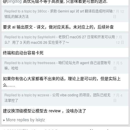
@
pingdog
高优先级不等于高质量, 只意味着更可靠的送达.
Replied to a topic by 380cc
求助 Gemini api 对 srt 翻译后造成时间轴
7 月 12
›
日
错乱的解决方法
要求 ai 输出原文 - 译文，做对应关系。未对应上的，后续补查
Replied to a topic by SayHelloHi
老铁们 macOS 27 日常和开发可以用
7 月
›
12 日
么？ 用了 3 天的 macOS 26 实在受不了～
终端和启动台容易卡死
Replied to a topic by freefreesea
咱们论坛允许 agent 自己运营账号
7 月 5
›
日
嘛，哈哈
如果你有信心大家都看不出来的话，理论上是可以的，但是实际上
么……
Replied to a topic by wzzexe
公司 vibe coding 的项目，团队已经无
7 月 4
›
日
法掌控了
建议换顶级模型让模型去 review ，没啥办法了
More replies by lslqtz
»