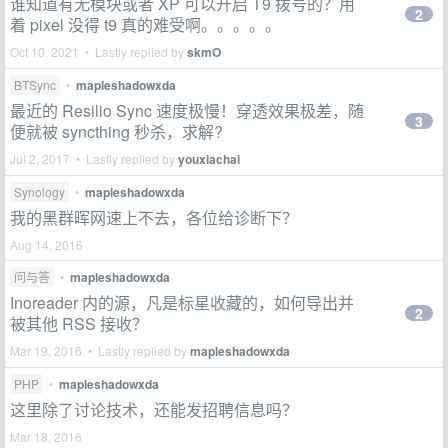
谁知道有无模块或者 XP 可以开启 T9 拨号的？用
2
着 pixel 没得 t9 真的难受啊。。。。。
Oct 10, 2021 • Lastly replied by
skmO
BTSync
•
mapleshadowxda
最近的 Resilio Sync 速度极慢！穿透效果极差，随
3
便就被 syncthing 秒杀，求解?
Jul 2, 2017 • Lastly replied by
youxiachai
Synology
•
mapleshadowxda
我的黑群晖网速上不去，各位给诊断下？
Aug 14, 2016
问与答
•
mapleshadowxda
Inoreader 内的源，凡是标星收藏的，如何导出并
2
被其他 RSS 接收？
Mar 19, 2016 • Lastly replied by
mapleshadowxda
PHP
•
mapleshadowxda
这里除了讨论技术，还能发招聘信息吗？
Mar 18, 2016