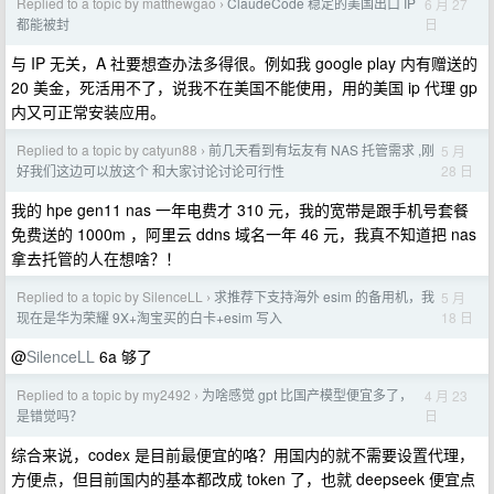
Replied to a topic by matthewgao
ClaudeCode 稳定的美国出口 IP
6 月 27
›
日
都能被封
与 IP 无关，A 社要想查办法多得很。例如我 google play 内有赠送的
20 美金，死活用不了，说我不在美国不能使用，用的美国 ip 代理 gp
内又可正常安装应用。
Replied to a topic by catyun88
前几天看到有坛友有 NAS 托管需求 ,刚
5 月
›
28 日
好我们这边可以放这个 和大家讨论讨论可行性
我的 hpe gen11 nas 一年电费才 310 元，我的宽带是跟手机号套餐
免费送的 1000m ，阿里云 ddns 域名一年 46 元，我真不知道把 nas
拿去托管的人在想啥？！
Replied to a topic by SilenceLL
求推荐下支持海外 esim 的备用机，我
5 月
›
18 日
现在是华为荣耀 9X+淘宝买的白卡+esim 写入
@
SilenceLL
6a 够了
Replied to a topic by my2492
为啥感觉 gpt 比国产模型便宜多了，
4 月 23
›
日
是错觉吗？
综合来说，codex 是目前最便宜的咯？用国内的就不需要设置代理，
方便点，但目前国内的基本都改成 token 了，也就 deepseek 便宜点