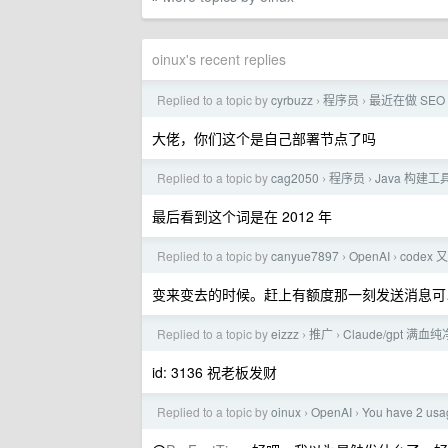
oinux's recent replies
Replied to a topic by
cyrbuzz
程序员
最近在做 S
›
›
大佬，你们这个是自己部署节点了吗
Replied to a topic by
cag2050
程序员
Java 构建
›
›
最后看到这个词是在 2012 年
Replied to a topic by
canyue7897
OpenAI
codex
›
›
变来变去的时候。赶上有额度那一刻发送消息可以继续 v
Replied to a topic by
eizzz
推广
Claude/gpt 满
›
›
id: 3136 祝老板发财
Replied to a topic by
oinux
OpenAI
You have 2 usag
›
›