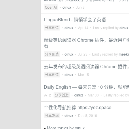
OpenAI
•
oinux
•
Jun 3
LinguaBlend - 悄悄学会了英语
分享创造
•
oinux
•
Apr 14
• Lastly replied by
oinux
超级英语阅读器 Chrome 插件，最近
看
分享创造
•
oinux
•
Jul 23
• Lastly replied by
meek
去年发布的超级英语阅读器 Chrome 插件
分享创造
•
oinux
•
Mar 15
Daily English — 每天只需 10
2
分享创造
•
oinux
•
Mar 30
• Lastly replied b
个性化导航推荐-https://yez.space
分享发现
•
oinux
•
Dec 8, 2016
More topics by oinux
»