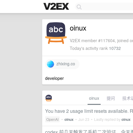
oinux
V2EX member #117604, joined on
Today's activity rank
10732
zhixing.co
developer
oinux
提问
技术
You have 2 usage limit resets available. 
OpenAI
•
oinux
•
Jun 23
• Lastly replied by
oinux
codex 前几天触发了手机二次验证，今