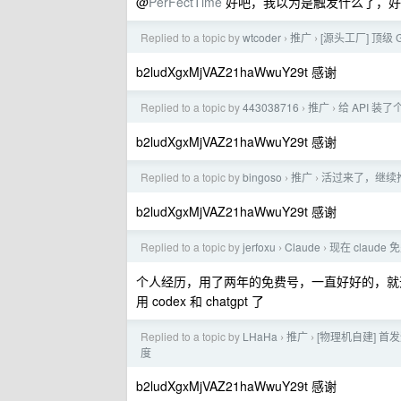
@
PerFectTime
好吧，我以为是触发什么了，好
Replied to a topic by
wtcoder
推广
[源头工厂] 顶级 G
›
›
b2ludXgxMjVAZ21haWwuY29t 感谢
Replied to a topic by
443038716
推广
给 API 
›
›
b2ludXgxMjVAZ21haWwuY29t 感谢
Replied to a topic by
bingoso
推广
活过来了，继续推广
›
›
b2ludXgxMjVAZ21haWwuY29t 感谢
Replied to a topic by
jerfoxu
Claude
现在 clau
›
›
个人经历，用了两年的免费号，一直好好的，就开了个 
用 codex 和 chatgpt 了
Replied to a topic by
LHaHa
推广
[物理机自建] 首发
›
›
度
b2ludXgxMjVAZ21haWwuY29t 感谢