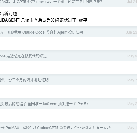
域，让 GPT5.6 进行 review，一个周了还是有 P1 问题咋整？
Jul 2
能找出新问题
 SUBAGENT 几轮审查后认为没问题就过了, 躺平
%，聊聊我用 Claude Code 搭的多 Agent 投研框架
Jun 2
 Code 最近总是在修复代码缩进
May 
求再提供一份三个月的海外地址证明
May 
价兑换 最后的绝唱了 全网唯一 ku0.com 抽奖送一个 Pro 5x
May 
号 ProMAX，$300 刀 Codex/GPT5 免费送，企业级稳定！五一专场
May 