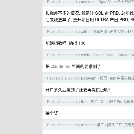
Replied to a topic by
andforce
OpenAI
完全不熟悉的领
›
›
和你差不多的情况, 我是让 SOL 审 PRD, 总
后来我放弃了, 重开项目用 ULTRA 产出 PRD,
Replied to a topic by
xbtlin
分享创造
两年实盘 +135
›
›
能跑指数吗, 纳指 100
Replied to a topic by
eyeix
Claude Code
Claude
›
›
把
claude.md
里面的要求删了
Replied to a topic by
Dorayak1
股票
ibkr 中要
›
›
开户多久后遇到了还要再提供证明?
Replied to a topic by
livib
推广
ChatGPT Pro 低
›
›
抽个奖
Replied to a topic by
wtcoder
推广
[源头工厂] 顶级万
›
›