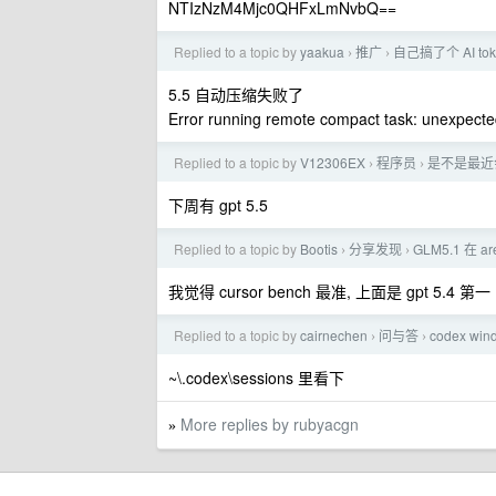
NTIzNzM4Mjc0QHFxLmNvbQ==
Replied to a topic by
yaakua
推广
自己搞了个 AI to
›
›
5.5 自动压缩失败了
Error running remote compact task: unexpecte
Replied to a topic by
V12306EX
程序员
是不是最近
›
›
下周有 gpt 5.5
Replied to a topic by
Bootis
分享发现
GLM5.1 在 
›
›
我觉得 cursor bench 最准, 上面是 gpt 5.4 第一
Replied to a topic by
cairnechen
问与答
codex w
›
›
~\.codex\sessions 里看下
More replies by rubyacgn
»