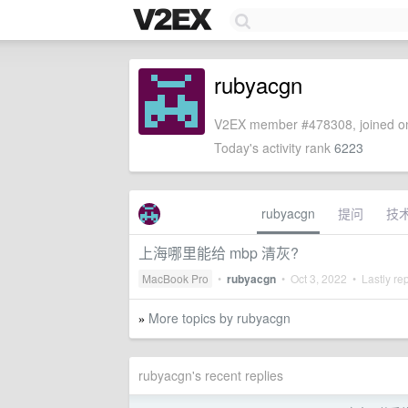
rubyacgn
V2EX member #478308, joined on
Today's activity rank
6223
rubyacgn
提问
技
上海哪里能给 mbp 清灰?
MacBook Pro
•
rubyacgn
•
Oct 3, 2022
• Lastly re
More topics by rubyacgn
»
rubyacgn's recent replies