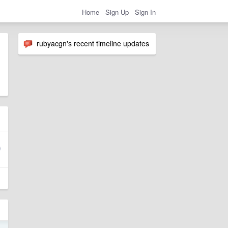
Home
Sign Up
Sign In
rubyacgn's recent timeline updates