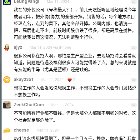
LeungVangi
Mar 11, 2024
29
我在的外包公司（号称最大？），前几天吃饭听区域经理说今年
或者明年，把外协(协力)的全部开掉。销售的话，每个地方项目
经理点名，点到的留下，其他全部开掉。公司内部，也清洗一
把，高层也走不少。前段时间股价跌了很多，都是高层在抛售。
可能就我公司这情况，无法判断整个行业。
ajyz
Mar 11, 2024 via iPhone
30
很多公司都在招人啊，哪怕是生产型企业，去现场招聘会看看就
知道，问题是待遇及福利很多人可能觉得差了点。总的来说就是
有技能的牛马（尤其是蓝领）还是缺的。
akay2351
Mar 11, 2024
2
31
想换工作的人会发帖说想换工作，不想换工作的人会专门发帖说
不想换工作吗
ZeekChatCom
Mar 11, 2024
32
不可能所有行业都不赚钱。但是大部分人都赚不到钱的时候，这
个社会就足够危险了。
cheese
Mar 11, 2024
33
byd 流水线都快冒烟了，但是一个月五千，换你，你去吗？我肯