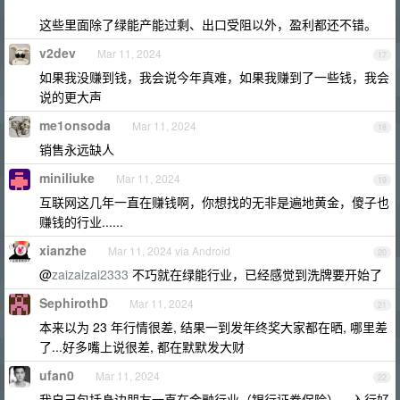
这些里面除了绿能产能过剩、出口受阻以外，盈利都还不错。
v2dev
Mar 11, 2024
17
如果我没赚到钱，我会说今年真难，如果我赚到了一些钱，我会
说的更大声
me1onsoda
Mar 11, 2024
18
销售永远缺人
miniliuke
Mar 11, 2024
19
互联网这几年一直在赚钱啊，你想找的无非是遍地黄金，傻子也
赚钱的行业......
xianzhe
Mar 11, 2024 via Android
20
@
zaizaizai2333
不巧就在绿能行业，已经感觉到洗牌要开始了
SephirothD
Mar 11, 2024
21
本来以为 23 年行情很差, 结果一到发年终奖大家都在晒, 哪里差
了...好多嘴上说很差, 都在默默发大财
ufan0
Mar 11, 2024
22
我自己包括身边朋友一直在金融行业（银行证券保险），入行好