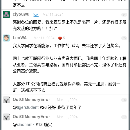
定不去
ciyouwu
Mar 11, 2024
OP
34
感谢各位的回复，看来互联网上不光是哀声一片，还是有很多发
光发热的地方的！！加油
LeoWA
Mar 11, 2024
5
35
我大学同学在新能源，工作忙的飞起，去年还拿了大包奖金。
网上也就互联网行业从业者声音大而已，我爸四十年经验的工程
从业者，主做高铁与路桥，国外订单接都接不完，退休了都还有
公司高价返聘。
大部分 IT 公司的商业模式就是伪命题，美元一加息，融资一
断，活都活不下去
OutOfMemoryError
Mar 11, 2024
36
@
tigerstudent
#26 还好 我待了两年了
OutOfMemoryError
Mar 11, 2024
37
@
xiaohantx
#12 确实