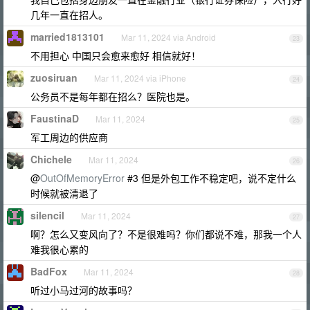
几年一直在招人。
married1813101
Mar 11, 2024 via Android
23
不用担心 中国只会愈来愈好 相信就好！
zuosiruan
Mar 11, 2024 via iPhone
24
公务员不是每年都在招么？医院也是。
FaustinaD
Mar 11, 2024
25
军工周边的供应商
Chichele
Mar 11, 2024
26
@
OutOfMemoryError
#3 但是外包工作不稳定吧，说不定什么
时候就被清退了
silencil
Mar 11, 2024
27
啊？怎么又变风向了？不是很难吗？你们都说不难，那我一个人
难我很心累的
BadFox
Mar 11, 2024
28
听过小马过河的故事吗？