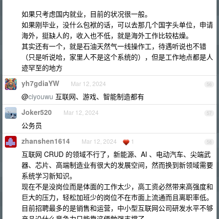
如果只考虑国内就业，目前的状况很一般。
如果刚毕业，没什么包袱的话，可以去那几个国字头单位，申请
海外，挺缺人的，收入也不低，就是海外工作比较枯燥。
其实还有一个，就是石油天然气一线操作工，待遇听说也不错
（只是听说哈，家里人不是这个系统的），但是工作地点都是人
迹罕至的地方
yh7gdiaYW
Mar 12, 2024
56
@
ciyouwu
互联网、游戏、智能制造都有
Joker520
Mar 12, 2024
57
公务员
zhanshen1614
Mar 12, 2024
1
58
互联网 CRUD 的领域不行了，新能源、AI 、电动汽车、尖端武
器、芯片、高端制造业有很大的发展空间，然而换到新领域需要
系统学习新知识。
现在不是没岗位而是体面的工作太少，高工资必然带来高强度和
巨大的压力，轻松加班少的岗位不在市面上流通而且离职率低。
目前招聘最多的是销售和运营，中小型互联网公司研发水平不够
产品没什么竞争力只能靠这俩勉强支撑了。