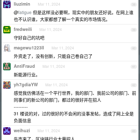
liuzimin
Mar 11, 2024
38
@
fatigue
但是这样没必要啊，现实中的朋友还好说。在网上谁
也不认识谁，大家都想了解一个真实的市场情况。
fredweili
Mar 11, 2024
39
守好自己的坑吧
magewu1223ll
Mar 11, 2024
40
外资走了，没有创新，只能自己卷自己了
AntiFraud
Mar 11, 2024
41
新能源行业。
yh7gdiaYW
Mar 11, 2024
42
感觉我仿佛活在一个平行世界，我的部门、我前公司的部门、前
同事们的新公司的部门，都过的很好并在招人
---------
31 楼说的对，过的很好的不会闲的没事发帖，造成了网上全是
负面信息
weihuzi
Mar 11, 2024
43
牛市来了，区块链行业大量招人