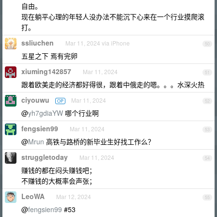
自由。
现在躺平心理的年轻人没办法不能沉下心来在一个行业摸爬滚
打。
ssliuchen
Mar 11, 2024 via iPhone
50
五星之下 焉有完卵
xiuming142857
Mar 11, 2024
51
跟着欧美走的经济都好得很，跟着中俄走的嗯。。。水深火热
ciyouwu
Mar 11, 2024
OP
52
@
yh7gdiaYW
哪个行业啊
fengsien99
Mar 11, 2024
53
@
Mrun
高铁与路桥的新毕业生好找工作么？
struggletoday
Mar 11, 2024
54
赚钱的都在闷头赚钱吧；
不赚钱的大概率会声张；
LeoWA
Mar 12, 2024
55
@
fengsien99
#53