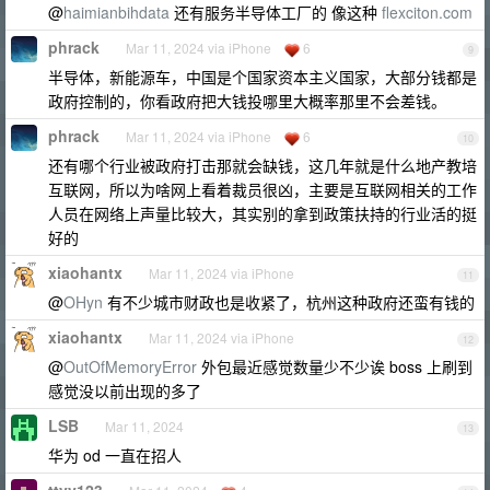
@
haimianbihdata
还有服务半导体工厂的 像这种
flexciton.com
phrack
Mar 11, 2024 via iPhone
6
9
半导体，新能源车，中国是个国家资本主义国家，大部分钱都是
政府控制的，你看政府把大钱投哪里大概率那里不会差钱。
phrack
Mar 11, 2024 via iPhone
6
10
还有哪个行业被政府打击那就会缺钱，这几年就是什么地产教培
互联网，所以为啥网上看着裁员很凶，主要是互联网相关的工作
人员在网络上声量比较大，其实别的拿到政策扶持的行业活的挺
好的
xiaohantx
Mar 11, 2024 via iPhone
11
@
OHyn
有不少城市财政也是收紧了，杭州这种政府还蛮有钱的
xiaohantx
Mar 11, 2024 via iPhone
12
@
OutOfMemoryError
外包最近感觉数量少不少诶 boss 上刷到
感觉没以前出现的多了
LSB
Mar 11, 2024
13
华为 od 一直在招人