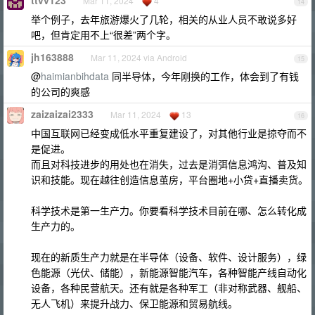
ttvv123
Mar 11, 2024
4
14
举个例子，去年旅游爆火了几轮，相关的从业人员不敢说多好
吧，但肯定用不上“很差”两个字。
jh163888
Mar 11, 2024 via Android
15
@
haimianbihdata
同半导体，今年刚换的工作，体会到了有钱
的公司的爽感
zaizaizai2333
Mar 11, 2024
13
16
中国互联网已经变成低水平重复建设了，对其他行业是掠夺而不
是促进。
而且对科技进步的用处也在消失，过去是消弭信息鸿沟、普及知
识和技能。现在越往创造信息茧房，平台圈地+小贷+直播卖货。
科学技术是第一生产力。你要看科学技术目前在哪、怎么转化成
生产力的。
现在的新质生产力就是在半导体（设备、软件、设计服务），绿
色能源（光伏、储能），新能源智能汽车，各种智能产线自动化
设备，各种民营航天。还有就是各种军工（非对称武器、舰船、
无人飞机）来提升战力、保卫能源和贸易航线。