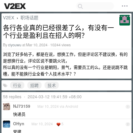
V2EX
职场话题
›
各行各业真的已经很差了么，有没有一
个行业是盈利且在招人的啊？
By
ciyouwu
at Mar 10, 2024 · 10244 views
浏览了好多帖子，都是在说，想换工作，但是评论区不建议换，有的
是想换行业，评论区说不要跳火坑，
所以真的没有一个行业是朝阳，景气，需要员工的么。还是说跳不跳
槽，能不能换行业全看个人技术水平？？
行业
招聘
技术
58 replies
•
2024-03-12 19:41:59 +08:00
NJ73159
Mar 10, 2024 via Android
1
快递员
OHyn
Mar 10, 2024
5
2
党建