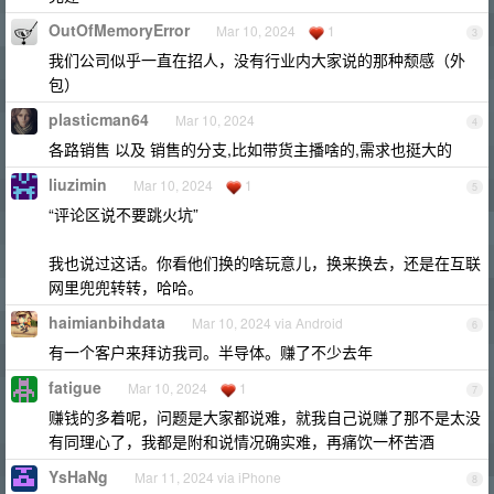
OutOfMemoryError
Mar 10, 2024
1
3
我们公司似乎一直在招人，没有行业内大家说的那种颓感（外
包）
plasticman64
Mar 10, 2024
4
各路销售 以及 销售的分支,比如带货主播啥的,需求也挺大的
liuzimin
Mar 10, 2024
1
5
“评论区说不要跳火坑”
我也说过这话。你看他们换的啥玩意儿，换来换去，还是在互联
网里兜兜转转，哈哈。
haimianbihdata
Mar 10, 2024 via Android
6
有一个客户来拜访我司。半导体。赚了不少去年
fatigue
Mar 10, 2024
1
7
赚钱的多着呢，问题是大家都说难，就我自己说赚了那不是太没
有同理心了，我都是附和说情况确实难，再痛饮一杯苦酒
YsHaNg
Mar 11, 2024 via iPhone
8