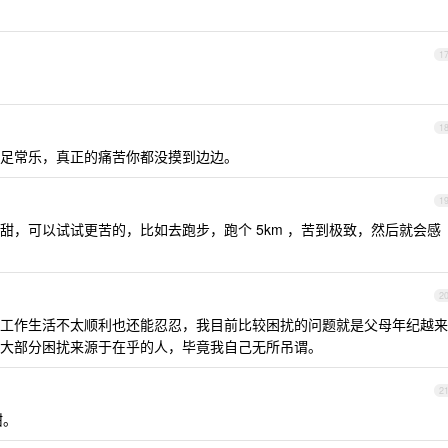
1
1
足常乐，真正的痛苦你都没摸到边边。
1
甜，可以试试更苦的，比如去跑步，跑个 5km ，苦到极致，然后就会感
2
工作生活不太顺利也还能忍忍，我目前比较困扰的问题就是父母年纪越来
大部分困扰来源于在乎的人，毕竟我自己无所吊谓。
2
甜。