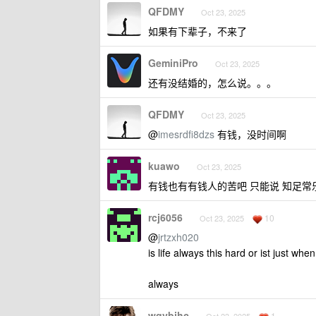
QFDMY
Oct 23, 2025
如果有下辈子，不来了
GeminiPro
Oct 23, 2025
还有没结婚的，怎么说。。。
QFDMY
Oct 23, 2025
@
imesrdfi8dzs
有钱，没时间啊
kuawo
Oct 23, 2025
有钱也有有钱人的苦吧 只能说 知足常
rcj6056
10
Oct 23, 2025
@
jrtzxh020
is life always this hard or ist just when
always
wqvbjhc
1