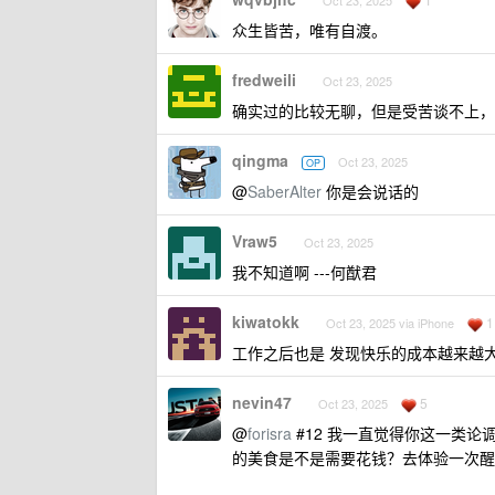
Oct 23, 2025
众生皆苦，唯有自渡。
fredweili
Oct 23, 2025
确实过的比较无聊，但是受苦谈不上，
qingma
Oct 23, 2025
OP
@
SaberAlter
你是会说话的
Vraw5
Oct 23, 2025
我不知道啊 ---何猷君
kiwatokk
1
Oct 23, 2025 via iPhone
工作之后也是 发现快乐的成本越来越
nevin47
5
Oct 23, 2025
@
forisra
#12 我一直觉得你这一类论
的美食是不是需要花钱？去体验一次醒来