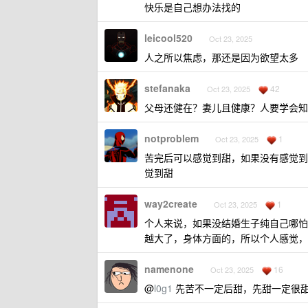
快乐是自己想办法找的
leicool520
Oct 23, 2025
人之所以焦虑，那还是因为欲望太多
stefanaka
42
Oct 23, 2025
父母还健在？妻儿且健康？人要学会知
notproblem
1
Oct 23, 2025
苦完后可以感觉到甜，如果没有感觉到
觉到甜
way2create
1
Oct 23, 2025
个人来说，如果没结婚生子纯自己哪怕
越大了，身体方面的，所以个人感觉，
namenone
16
Oct 23, 2025
@
l0g1
先苦不一定后甜，先甜一定很