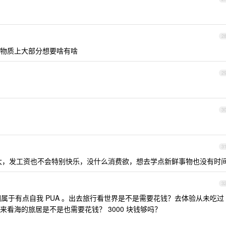
2
物质上大部分想要啥有啥
2
3
3
大，发工资也不会特别快乐，没什么消费欲，想去学点新鲜事物也没有时
3
调属于有点自我 PUA 。出去旅行看世界是不是需要花钱？去体验从未吃过
看海的旅居是不是也需要花钱？ 3000 块钱够吗？