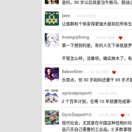
是的，30 岁以后就是当牛做马、胆战
jxee
Oct 23, 2025
让族群和个体变得更强大是刻在所有生物
huangqihong
1
Oct 23, 2025
第一下想到的是，有的人生下来就是罗
不管怎么样，活着呗，确实麻木了，有
SaberAlter
1
Oct 23, 2025
乐观点，你 30 岁起码还要干 65 
opticalproperti
Oct 23, 2025
2 个百年计划，在等 10 年就要完成
GyroZeppeli13
18
Oct 23, 2025
现代社会，尤其是在中国这种低物价社会
品只买自己需要的工业品。2.多数事