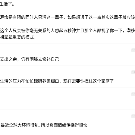
人生活了。
寿命是有限的同时人只活这一辈子，如果想通了这一点其实这辈子最应该
这个人只会被你毫无关系的人想起五秒钟并且那个人鄙视了你一下，潜移
祖辈辈重复的模式。
1
支出之余，仍有闲钱去修补自己
1
生活的压力在忙忙碌碌养家糊口，现在需要你撑住这个家庭了
1
1
是最近全球大环境很乱, 所以负面情绪传播得很快.