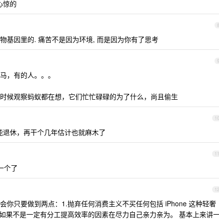
心惊的
基因里的. 痛苦不是因为环境, 而是因为你有了思考
马，有的人。。。
时候观察蚂蚁都在想，它们忙忙碌碌的为了什么，尚且偷生
1
岁才能退休，再干个几年估计也就麻木了
1
第一个了
1
你只要做到两点：1.抛弃任何消费主义不买任何包括 iPhone 这种轻奢
情如果不是一定有分工提高效率的因素在尽力自己亲力亲为。 基本上来讲