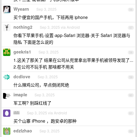
Wyearn
Sep 3, 2025
56
买个便宜的国产手机，下班再用 iphone
nothing2
Sep 3, 2025 via Android
57
你看下苹果手机-设置-app-Safari 浏览器-关于 Safari 浏览器与
隐私 下面是怎么说的
geekris1
Sep 3, 2025
58
1.这关了那关了 结果在公司从兜里拿出苹果手机被领导发现了...
2.在公司不玩手机 那啥都不用关
dcdlove
Sep 3, 2025
59
什么辣鸡公司，早点倒闭死绝
imaple
Sep 3, 2025
60
军工啊? 别踩红线了
ilili
Sep 3, 2025 via Android
61
买个山寨 iPhone ，跑安卓的那种
edzlzhao
Sep 3, 2025
62