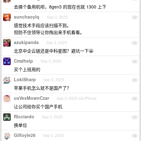
去搞个备用机呗，8gen3 的现在也就 1300 上下
sunchaoylq
Sep 3, 2025
32
感觉技术手段应该扫描不到。
但防不住领导让你掏出来手机看看。
azukipanda
Sep 3, 2025
33
北京中企云链还是中科星图？避坑一下😬
Cmdhelp
Sep 3, 2025
34
买个上班用的
LokiSharp
Sep 3, 2025
35
苹果手机怎么就不是国产了？
usVexMownCzar
Sep 3, 2025 via iPhone
36
让公司给你买个国产手机
Ricciardo
Sep 3, 2025
37
换单位
Gilfoyle26
Sep 3, 2025
38