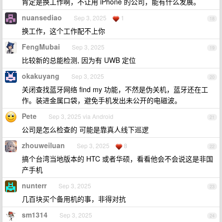
肯定是换工作啊，不让用 iPhone 的公司，能有什么发展。
nuansediao
Sep 3, 2025
1
18
换工作，这个工作配不上你
FengMubai
Sep 3, 2025
19
比较新的总能检测, 因为有 UWB 定位
okakuyang
Sep 3, 2025
20
关闭查找蓝牙网络 find my 功能，不然是伪关机，蓝牙还在工
作。装进金属口袋，避免手机发出未公开的电磁波。
Pete
Sep 3, 2025 via Android
21
公司是怎么检查的 可能是靠真人线下巡逻
zhouweiluan
Sep 3, 2025
8
22
搞个台湾当地版本的 HTC 或者华硕，看看他会不会说这是非国
产手机
nunterr
Sep 3, 2025
23
几百块买个备用机的事，非得对抗
sm1314
Sep 3, 2025
24