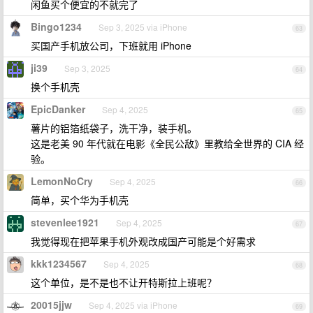
闲鱼买个便宜的不就完了
Bingo1234
Sep 3, 2025 via iPhone
63
买国产手机放公司，下班就用 iPhone
ji39
Sep 3, 2025
64
换个手机壳
EpicDanker
Sep 4, 2025
65
薯片的铝箔纸袋子，洗干净，装手机。
这是老美 90 年代就在电影《全民公敌》里教给全世界的 CIA 经
验。
LemonNoCry
Sep 4, 2025
66
简单，买个华为手机壳
stevenlee1921
Sep 4, 2025
67
我觉得现在把苹果手机外观改成国产可能是个好需求
kkk1234567
Sep 4, 2025
68
这个单位，是不是也不让开特斯拉上班呢？
20015jjw
Sep 4, 2025 via iPhone
69