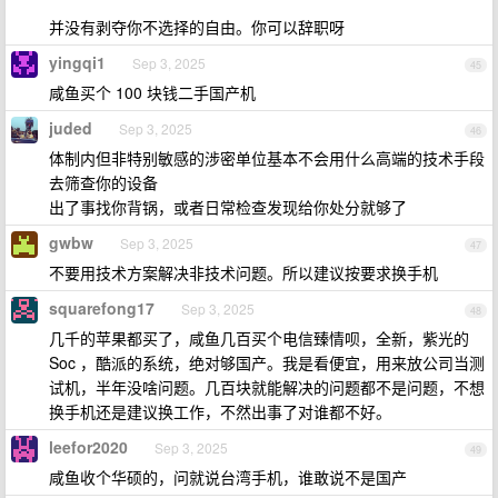
并没有剥夺你不选择的自由。你可以辞职呀
yingqi1
Sep 3, 2025
45
咸鱼买个 100 块钱二手国产机
juded
Sep 3, 2025
46
体制内但非特别敏感的涉密单位基本不会用什么高端的技术手段
去筛查你的设备
出了事找你背锅，或者日常检查发现给你处分就够了
gwbw
Sep 3, 2025
47
不要用技术方案解决非技术问题。所以建议按要求换手机
squarefong17
Sep 3, 2025
48
几千的苹果都买了，咸鱼几百买个电信臻情呗，全新，紫光的
Soc ，酷派的系统，绝对够国产。我是看便宜，用来放公司当测
试机，半年没啥问题。几百块就能解决的问题都不是问题，不想
换手机还是建议换工作，不然出事了对谁都不好。
leefor2020
Sep 3, 2025
49
咸鱼收个华硕的，问就说台湾手机，谁敢说不是国产