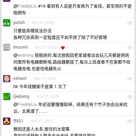
@
FreddyLiu
#14 看到有人说是开发商为了省钱，甚至用的不是
阻燃布
pxlxh
Nov 27, 2025
16
只要是高楼就没办法
各种冗余高到一定程度还不如平房了除了不好管理
bruce0
Nov 27, 2025
2
17
@
wniming
我租房的,每次放假回老家或者出去玩几天都是把房
间里所有电器都断电,路由器都拔了,每次上班或者不在家都不给
电器充电,也是怕电器失火
ethsol
Nov 27, 2025
18
hk 今年烧棚架不是第 1 次了
jjwjiang
Nov 27, 2025
19
@
FreddyLiu
年初说要慢慢取缔，结果还有个竹子协会出来抗
议，太离谱了……
ff521
Nov 27, 2025
20
根因还是人太多,居住的太密集
真的应该鼓励人群多走出去吗,不要挤在国内