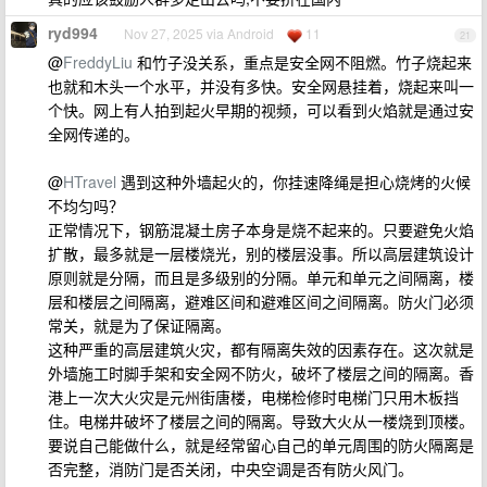
ryd994
Nov 27, 2025 via Android
11
21
@
FreddyLiu
和竹子没关系，重点是安全网不阻燃。竹子烧起来
也就和木头一个水平，并没有多快。安全网悬挂着，烧起来叫一
个快。网上有人拍到起火早期的视频，可以看到火焰就是通过安
全网传递的。
@
HTravel
遇到这种外墙起火的，你挂速降绳是担心烧烤的火候
不均匀吗？
正常情况下，钢筋混凝土房子本身是烧不起来的。只要避免火焰
扩散，最多就是一层楼烧光，别的楼层没事。所以高层建筑设计
原则就是分隔，而且是多级别的分隔。单元和单元之间隔离，楼
层和楼层之间隔离，避难区间和避难区间之间隔离。防火门必须
常关，就是为了保证隔离。
这种严重的高层建筑火灾，都有隔离失效的因素存在。这次就是
外墙施工时脚手架和安全网不防火，破坏了楼层之间的隔离。香
港上一次大火灾是元州街唐楼，电梯检修时电梯门只用木板挡
住。电梯井破坏了楼层之间的隔离。导致大火从一楼烧到顶楼。
要说自己能做什么，就是经常留心自己的单元周围的防火隔离是
否完整，消防门是否关闭，中央空调是否有防火风门。