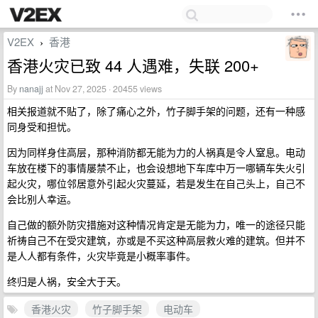
V2EX
香港
›
香港火灾已致 44 人遇难，失联 200+
By
nanajj
at Nov 27, 2025 · 20455 views
相关报道就不贴了，除了痛心之外，竹子脚手架的问题，还有一种感
同身受和担忧。
因为同样身住高层，那种消防都无能为力的人祸真是令人窒息。电动
车放在楼下的事情屡禁不止，也会设想地下车库中万一哪辆车失火引
起火灾，哪位邻居意外引起火灾蔓延，若是发生在自己头上，自己不
会比别人幸运。
自己做的额外防灾措施对这种情况肯定是无能为力，唯一的途径只能
祈祷自己不在受灾建筑，亦或是不买这种高层救火难的建筑。但并不
是人人都有条件，火灾毕竟是小概率事件。
终归是人祸，安全大于天。
香港火灾
竹子脚手架
电动车