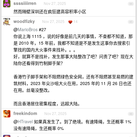
ssssiiiirren
Nov 27, 2025
44
然而隔壁深圳还在疯狂建高容积率小区
woodfizky
Nov 27, 2025
14
45
@
MarioBros
#27
你说上海 1115 ，说的好像是前几天的事情，不查都不知道，那
是 2010 年，15 年前，我都不知道是不是发生这事你去搜索引
擎找的国内大火事件来找补。。。
好，就算不是找补，发生那事大陆整改了吧？问责了吧？现在大
陆你还看得到竹制脚手架？
香港竹子脚手架和不阻燃绿色安全网，还有不阻燃甚至易燃的建
筑材料，2023 年尖沙咀大火在用，2025 年的 11 月 26 日也还
在用。丝毫没整改。
而且香港居住密集程度，远超大陆。
freekindom
Nov 27, 2025
46
@
HTravel
如果真发生了。到了绝境。有速降绳，生还概率 1%
没有速降绳，生还概率 0%