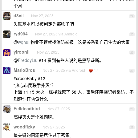
个月
d3vil
Nov 27, 2025
24
失联基本可以被判定为那啥了吧
ryd994
Nov 27, 2025 via Android
25
@
wqhui
物业不管就找消防举报。这是关系到自己生命的大事
yiroonli
Nov 27, 2025
26
@
FreddyLiu
#14 看到有些人说的是黑帮垄断。
MarioBros
Nov 27, 2025 via Android
17
27
#crocoBaby #12
“热心市民联手扑灭”？
上海 11.15 大火一栋楼就死了 58 人，事后还阻挠记者采访，不
知道你在骄傲什么
Felldeadbird
Nov 27, 2025
28
高楼灭火是个难题啊。
woodfizky
Nov 27, 2025
29
最关键的问题是居住过于密集。