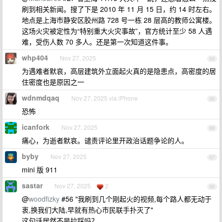
刷到相关新闻。搜了下是 2010 年 11 月 15 日，约 14 时左右。
地点是上海市静安区胶州路 728 号一栋 28 层高的教师公寓楼。
这场火灾被定性为“特别重大火灾事故”，官方统计至少 58 人遇
难，受伤人数 70 多人。还是第一次知道这件事。
whp404
Nov 27, 2025
64
为遇难者默哀，高层建筑外立面起火真的是隐患点，高密度的居
住密度也是原因之一
wdnmdqaq
Nov 27, 2025 via iPhone
65
恐怖
icanfork
Nov 27, 2025
66
痛心，为逝者默哀。谴责评论里开政治话题争论的人。
byby
Nov 27, 2025
67
mini 版 911
sastar
Nov 27, 2025
2
68
@
woodfizky
#56 "我刷到几个刚起火的视频,每个路人都无动于
衷,换我们大陆,早就有热心市民联手扑灭了"
这句话居然不是拉踩吗？