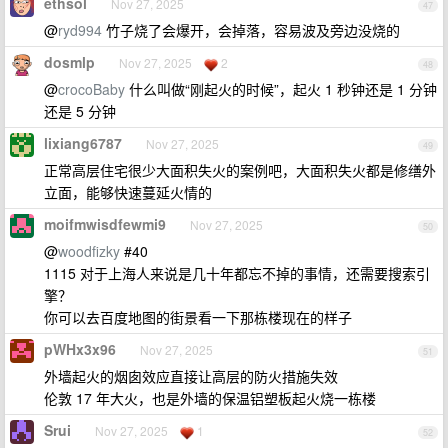
ethsol
Nov 27, 2025
47
@
ryd994
竹子烧了会爆开，会掉落，容易波及旁边没烧的
dosmlp
Nov 27, 2025
2
48
@
crocoBaby
什么叫做“刚起火的时候”，起火 1 秒钟还是 1 分钟
还是 5 分钟
lixiang6787
Nov 27, 2025
49
正常高层住宅很少大面积失火的案例吧，大面积失火都是修缮外
立面，能够快速蔓延火情的
moifmwisdfewmi9
Nov 27, 2025
50
@
woodfizky
#40
1115 对于上海人来说是几十年都忘不掉的事情，还需要搜索引
擎？
你可以去百度地图的街景看一下那栋楼现在的样子
pWHx3x96
Nov 27, 2025
51
外墙起火的烟囱效应直接让高层的防火措施失效
伦敦 17 年大火，也是外墙的保温铝塑板起火烧一栋楼
Srui
Nov 27, 2025
1
52