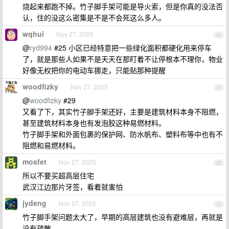
烧起来都跑不掉。竹子脚手架可能是导火索，但是你真的没法否
认，住的没这么密集是不是不会死这么多人。
wqhui
Nov 27, 2025
30
@
ryd994
#25 小区已经特意把一些绿化面积都硬化用来停车
了，就是那些人如果不是天天在那盯着不让停根本不理你，物业
好像无权把你的电动车挪走，只能贴那种提醒
woodfizky
Nov 27, 2025
31
@
woodfizky
#29
又看了下，其实竹子脚手架还好，主要是建筑材料本身不阻燃，
甚至建筑材料本身也有发泡胶这种易燃材料。
竹子脚手架和外面包裹的保护网、防水帆布、塑料布等中也有不
阻燃和易燃材料。
mosfet
Nov 27, 2025
32
所以不要买超高层住宅
武汉江边那片牙签，看着就害怕
jydeng
Nov 27, 2025
33
竹子脚手架问题太大了，早期的高层建筑也没有避难层，再就是
没有疏散