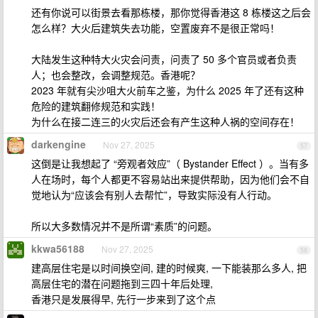
还有你说可以街景去看那栋楼，那你觉得香港这 8 栋楼这之后会
怎么样？大火后建筑失去功能，空置废弃不是很正常吗！
大陆发生这种特大火灾会问责，问责了 50 多个官员或者负责
人；也会整改，会调整规范。香港呢？
2023 年就有尖沙咀大火前车之鉴，为什么 2025 年了还有这种
危险的建筑翻修规范和实践！
为什么在接二连三的火灾后还会有产生这种人祸的空间存在！
darkengine
Nov 27, 2025
57
这倒是让我想起了 “旁观者效应”（ Bystander Effect ）。当有多
人在场时，每个人都更不容易站出来提供帮助，因为他们会不自
觉地认为“应该会有别人去帮忙”，导致实际没有人行动。
所以大多数情况并不是所谓“素质”的问题。
kkwa56188
Nov 27, 2025
58
建高层住宅是以时间换空间, 建的时候爽, 一下能装那么多人, 把
高层住宅的潜在问题拖到三四十年后处理,
香港只是发展得早, 先行一步来到了这个点