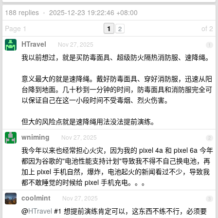
188 replies
•
2025-12-23 19:22:46 +08:00
Page 1
1
of 2
2
HTravel
Nov 27, 2025
1
我以前想过，就是买防毒面具、超级防火隔热消防服、速降绳。
意义最大的就是速降绳。戴好防毒面具、穿好消防服，迅速从阳
台降到地面。几十秒到一分钟的时间，防毒面具和消防服完全可
以保证自己在这一小段时间不受毒烟、烈火伤害。
但大的风险点就是速降绳用法没法提前演练。
wniming
Nov 27, 2025
2
我今年以来也经常担心火灾，因为我的 pixel 4a 和 pixel 6a 今年
都因为谷歌的"电池性能支持计划"导致我不得不自己换电池，再
加上 pixel 手机自然，爆炸，电池起火的新闻看过不少，导致我
都不敢睡觉的时候给 pixel 手机充电。。。
coolmint
Nov 27, 2025
3
@
HTravel
#1 想提前演练肯定可以，这东西不练不行，必须要