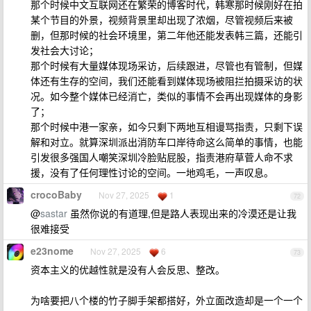
那个时候中文互联网还在繁荣的博客时代，韩寒那时候刚好在拍
某个节目的外景，视频背景里却出现了浓烟，尽管视频后来被
删，但那时候的社会环境里，第二年他还能发表韩三篇，还能引
发社会大讨论；
那个时候有大量媒体现场采访，后续跟进，尽管也有管制，但媒
体还有生存的空间，我们还能看到媒体现场被阻拦拍摄采访的状
况。如今整个媒体已经消亡，类似的事情不会再出现媒体的身影
了；
那个时候中港一家亲，如今只剩下两地互相谩骂指责，只剩下误
解和对立。就算深圳派出消防车口岸待命这么简单的事情，也能
引发很多强国人嘲笑深圳冷脸贴屁股，指责港府草菅人命不求
援，没有了任何理性讨论的空间。一地鸡毛，一声叹息。
crocoBaby
Nov 27, 2025
1
72
@
sastar
虽然你说的有道理,但是路人表现出来的冷漠还是让我
很难接受
e23nome
Nov 27, 2025
6
73
资本主义的优越性就是没有人会反思、整改。
为啥要把八个楼的竹子脚手架都搭好，外立面改造却是一个一个