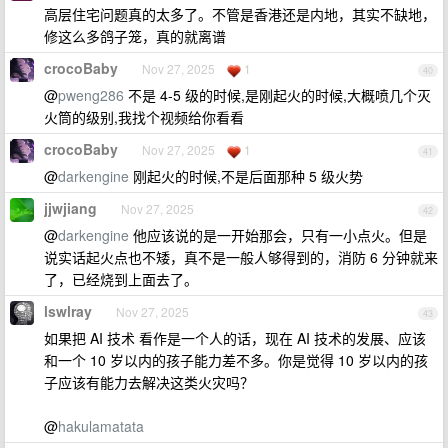
高层住宅问题真的太多了。不管是香港还是内地，其实不缺地，
修这么多鸽子笼，真的就离谱
crocoBaby
Nov 27, 2025
1
40
@
pweng286
不是 4-5 级的时候,是刚起火的时候,大概喷几个灭
火筒的级别,我找个视频给你看看
crocoBaby
Nov 27, 2025
1
41
@
darkengine
刚起火的时候,不是后面那种 5 级火势
jjwjiang
Nov 27, 2025
42
@
darkengine
他应该说的是一开始那会，只有一小点火。但是
说实话起火点也不矮，真不是一般人够得到的，消防 6 分钟就来
了，已经烧到上面去了。
lswlray
Nov 27, 2025
43
如果把 AI 技术 看作是一个人的话，现在 AI 技术的发展、应该
和一个 10 岁以内的孩子能力差不多。你是觉得 10 岁以内的孩
子应该有能力去解决这类火灾吗？
@
hakulamatata