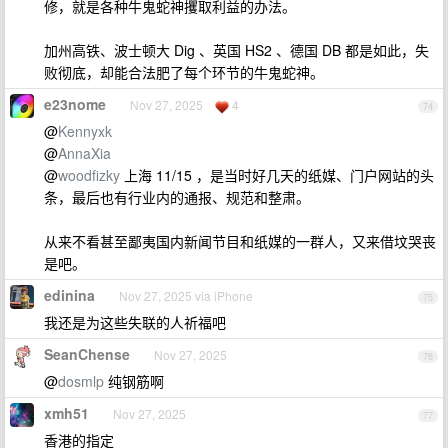
修，就是各种牛鬼蛇神攫取利益的办法。
加州高铁、波士顿大 Dig 、英国 HS2 、德国 DB 都是如此，失
败彻底，却能合法肥了每个环节的牛鬼蛇神。
e23nome
Nov 27, 2025
4
74
@
Kennyxk
@
AnnaXia
@
woodfizky
上海 11/15 ，是当时好几天的纸媒、门户网站的头
条，最后也有行业内的通报、规范和整肃。
从来不看甚至鄙夷国内新闻节目和纸媒的一群人，又来借坟哭丧
是吧。
edinina
Nov 27, 2025 via iPhone
75
我还是为这些失联的人祈福吧
SeanChense
Nov 27, 2025
76
@
dosmlp
纯钢筋啊
xmh51
Nov 27, 2025
77
香港的指定