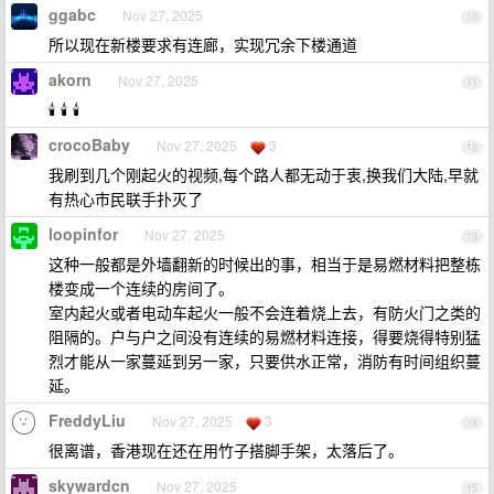
ggabc
Nov 27, 2025
10
所以现在新楼要求有连廊，实现冗余下楼通道
akorn
Nov 27, 2025
11
🕯️ 🕯️ 🕯️
crocoBaby
Nov 27, 2025
3
12
我刷到几个刚起火的视频,每个路人都无动于衷,换我们大陆,早就
有热心市民联手扑灭了
loopinfor
Nov 27, 2025
13
这种一般都是外墙翻新的时候出的事，相当于是易燃材料把整栋
楼变成一个连续的房间了。
室内起火或者电动车起火一般不会连着烧上去，有防火门之类的
阻隔的。户与户之间没有连续的易燃材料连接，得要烧得特别猛
烈才能从一家蔓延到另一家，只要供水正常，消防有时间组织蔓
延。
FreddyLiu
Nov 27, 2025
3
14
很离谱，香港现在还在用竹子搭脚手架，太落后了。
skywardcn
Nov 27, 2025
15