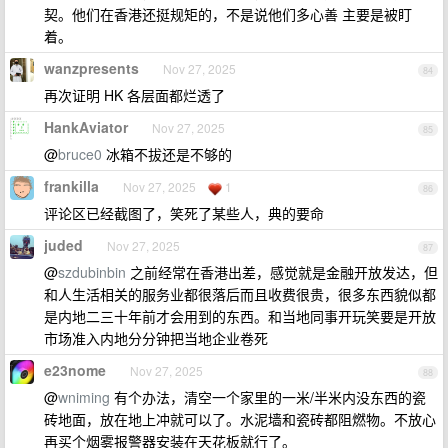
契。他们在香港还挺规矩的，不是说他们多心善 主要是被盯
着。
wanzpresents
Nov 27, 2025
84
再次证明 HK 各层面都烂透了
HankAviator
Nov 27, 2025
85
@
bruce0
冰箱不拔还是不够的
frankilla
Nov 27, 2025
1
86
评论区已经截图了，笑死了某些人，典的要命
juded
Nov 27, 2025
87
@
szdubinbin
之前经常在香港出差，感觉就是金融开放发达，但
和人生活相关的服务业都很落后而且收费很贵，很多东西貌似都
是内地二三十年前才会用到的东西。和当地同事开玩笑要是开放
市场准入内地分分钟把当地企业卷死
e23nome
Nov 27, 2025
88
@
wniming
有个办法，清空一个家里的一米/半米内没东西的瓷
砖地面，放在地上冲就可以了。水泥墙和瓷砖都阻燃物。不放心
再买个烟雾报警器安装在天花板就行了。