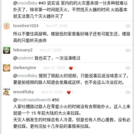
@
crocoBaby
#40 说实话 室内的的火灾基本烧一分多种就难以
扑灭了，除非第一时间就灭火，不然找灭火器的时间 火焰基本
就无法靠几个灭火器扑灭了
lovelive1024
Nov 27, 2025
53
所以不要住高层啊，楼层低的家里备好绳子还有可能生还，楼层
高的只能听天由命
february2
Nov 27, 2025
54
@
coolmint
我也买了，一次没演练过
darkengine
Nov 27, 2025
1
55
@
crocoBaby
搜到了刚起火的视频，只能说事后说没啥意义了。
要是拍视频的路人知道会发展成这样，也不会这么冷淡应对。
woodfizky
Nov 27, 2025
3
56
@
moifmwisdfewmi9
#50
人家吐槽路过路人在零星小火的时候没有去帮助扑火，这人上来
就提一个 15 年前大陆的大火来拉踩。
天灾人祸发生的时候总有人冷漠，但是也有人热心援救，没有必
要拉踩，更何况扯十几年前的事情来拉踩。