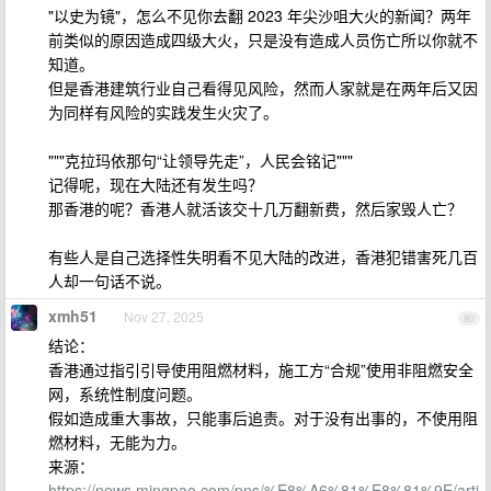
"以史为镜"，怎么不见你去翻 2023 年尖沙咀大火的新闻？两年
前类似的原因造成四级大火，只是没有造成人员伤亡所以你就不
知道。
但是香港建筑行业自己看得见风险，然而人家就是在两年后又因
为同样有风险的实践发生火灾了。
"""克拉玛依那句“让领导先走”，人民会铭记"""
记得呢，现在大陆还有发生吗？
那香港的呢？香港人就活该交十几万翻新费，然后家毁人亡？
有些人是自己选择性失明看不见大陆的改进，香港犯错害死几百
人却一句话不说。
xmh51
Nov 27, 2025
80
结论：
香港通过指引引导使用阻燃材料，施工方“合规”使用非阻燃安全
网，系统性制度问题。
假如造成重大事故，只能事后追责。对于没有出事的，不使用阻
燃材料，无能为力。
来源：
https://news.mingpao.com/pns/%E8%A6%81%E8%81%9E/arti