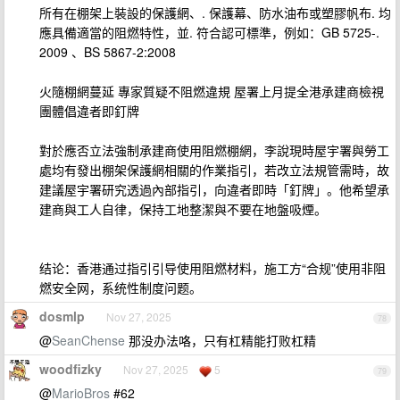
所有在棚架上裝設的保護網、. 保護幕、防水油布或塑膠帆布. 均
應具備適當的阻燃特性，並. 符合認可標準，例如：GB 5725-.
2009 、BS 5867-2:2008
火隨棚網蔓延 專家質疑不阻燃違規 屋署上月提全港承建商檢視
團體倡違者即釘牌
對於應否立法強制承建商使用阻燃棚網，李說現時屋宇署與勞工
處均有發出棚架保護網相關的作業指引，若改立法規管需時，故
建議屋宇署研究透過內部指引，向違者即時「釘牌」。他希望承
建商與工人自律，保持工地整潔與不要在地盤吸煙。
结论：香港通过指引引导使用阻燃材料，施工方“合规”使用非阻
燃安全网，系统性制度问题。
dosmlp
Nov 27, 2025
78
@
SeanChense
那没办法咯，只有杠精能打败杠精
woodfizky
Nov 27, 2025
5
79
@
MarioBros
#62