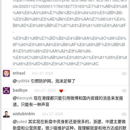
cle/20251127/s00001/1764182773163/%E7%81%AB%E9%9A
%A8%E6%A3%9A%E7%B6%B2%E8%94%93%E5%BB%B6-
%E5%B0%88%E5%AE%B6%E8%B3%AA%E7%96%91%E4%
B8%8D%E9%98%BB%E7%87%83%E9%81%95%E8%A6%8F
-
%E5%B1%8B%E7%BD%B2%E4%B8%8A%E6%9C%88%E6%
8F%90%E5%85%A8%E6%B8%AF%E6%89%BF%E5%BB%B
A%E5%95%86%E6%AA%A2%E8%A6%96-
%E5%9C%98%E9%AB%94%E5%80%A1%E9%81%95%E8%8
0%85%E5%8D%B3%E9%87%98%E7%89%8C
ethsol
Nov 27, 2025
81
@
ryd994
引燃防护网，泡沫足够了
badbye
Nov 27, 2025
1
82
@
Kennyxk
现在港媒都只能引用微博和国内官媒的消息来发报
道，只能有一种声音
szdubinbin
Nov 27, 2025
83
@
juded
其实现在新盘中资身影还是很多的，浙建、中建主要做
新盘和公营房屋，很少碰维护这种，我理解就是和地方达成的默