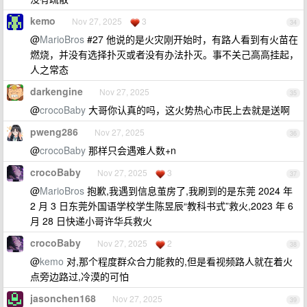
kemo
Nov 27, 2025
3
34
@
MarioBros
#27 他说的是火灾刚开始时，有路人看到有火苗在
燃烧，并没有选择扑灭或者没有办法扑灭。事不关己高高挂起，
人之常态
darkengine
Nov 27, 2025
35
@
crocoBaby
大哥你认真的吗，这火势热心市民上去就是送啊
pweng286
Nov 27, 2025
36
@
crocoBaby
那样只会遇难人数+n
crocoBaby
Nov 27, 2025
3
37
@
MarioBros
抱歉,我遇到信息茧房了,我刷到的是东莞 2024 年
2 月 3 日东莞外国语学校学生陈昱辰“教科书式”救火,2023 年 6
月 28 日快递小哥许华兵救火
crocoBaby
Nov 27, 2025
2
38
@
kemo
对,那个程度群众合力能救的,但是看视频路人就在着火
点旁边路过,冷漠的可怕
jasonchen168
Nov 27, 2025
39