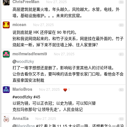
ChrisFreeMan
Nov 27, 2025
59
高层建筑就是篝火堆，年头越久，风险越大，水管，电线，外
墙，基础设施维护。。。未来的贫民窟。
micean
Nov 27, 2025
60
说到底就是 HK 还停留在 90 年代的。
别和我说网烧起来的，和竹子没关系，网是挂在最外面的，竹子
烧起来一断，掉下来不就往墙上掉、往人家里弹？
moifmwisdfewmi9
Nov 27, 2025
61
@
woodfizky
打了一堆字想想还是删了，影响帖子里其他人的讨论环境。
让你去看你又不去，要叫唤的话去李警长家门口啦，看他会不会
直接拿国安法制裁
MarioBros
Nov 27, 2025
1
62
#woodfizky #45
以铜为镜，可以正衣冠；以史为镜，可以知兴替
克拉玛依那句“让领导先走”，人民会铭记
AnnaXia
Nov 27, 2025
63
@
MarioBros
#27 看上海 11.15 大火吓一跳，还想着怎么一点没