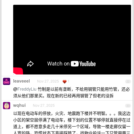
leaveeel
Nov 27, 2025
1
22
@
FreddyLiu
竹制是以前有垄断，不给用钢管只能用竹管，还必
须从他们那里买。现在新的已经再用钢管了但老的没拆
wqhui
Nov 27, 2025
23
以现在电动车的停放，火灾、地震跑下楼并不明智。。。我这边
小区的架空层停满了电动车，楼下划的位置不够停就直接停在过
道上，都不愿意多走几十米停另一个区域，导致一楼走廊仅留一
人宽的路，恐慌状态下直接踩踏了，找物业投诉一下只管用两三