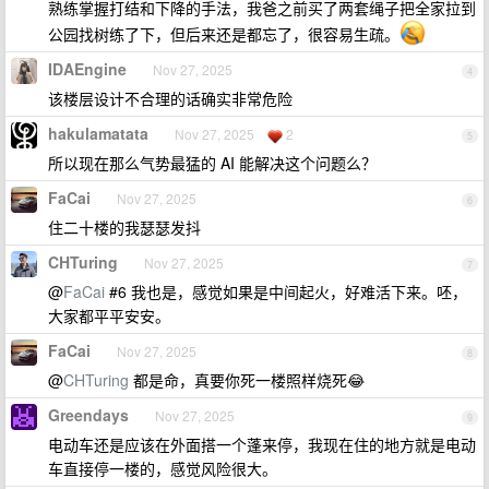
熟练掌握打结和下降的手法，我爸之前买了两套绳子把全家拉到
公园找树练了下，但后来还是都忘了，很容易生疏。
IDAEngine
Nov 27, 2025
4
该楼层设计不合理的话确实非常危险
hakulamatata
Nov 27, 2025
2
5
所以现在那么气势最猛的 AI 能解决这个问题么？
FaCai
Nov 27, 2025
6
住二十楼的我瑟瑟发抖
CHTuring
Nov 27, 2025
7
@
FaCai
#6 我也是，感觉如果是中间起火，好难活下来。呸，
大家都平平安安。
FaCai
Nov 27, 2025
8
@
CHTuring
都是命，真要你死一楼照样烧死😂
Greendays
Nov 27, 2025
9
电动车还是应该在外面搭一个蓬来停，我现在住的地方就是电动
车直接停一楼的，感觉风险很大。