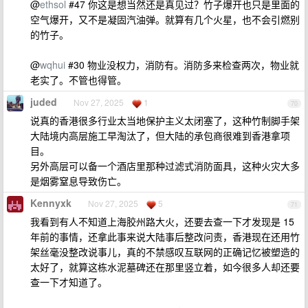
@
ethsol
#47 你这是想当然还是真见过？竹子爆开也只是里面的
空气爆开，又不是凝固汽油弹。就算有几个火星，也不会引燃别
的竹子。
@
wqhui
#30 物业没权力，消防有。消防多来检查两次，物业就
老实了。不管也得管。
juded
Nov 27, 2025
1
70
说真的香港很多行业太当地保护主义太闭塞了，这种竹制脚手架
大陆境内高层施工早淘汰了，但大陆的承包商很难到香港拿项
目。
另外高层可以备一个酒店里那种过滤式消防面具，这种火灾大多
是烟雾窒息导致伤亡。
Kennyxk
Nov 27, 2025
5
71
我看到有人不知道上海胶州路大火，还要去查一下才发现是 15
年前的事情，还拿此事来说大陆事后整改问责，香港现在还用竹
架丝毫没整改说事儿，真的不禁感叹互联网的正确记忆被塑造的
太好了，就算这栋水泥墓碑还在那里竖立着，如今很多人却还要
查一下才知道了。