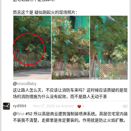
而且这个是 疑似刚起火的现场照片：
@
crocoBaby
这让路人怎么灭，不应该让消防车来吗？这时候应该质疑的是现
场的消防措施为什么没有起效，而不是路人无动于衷
ryd994
Nov 27, 2025 via Android
1
69
@
Srui
#52 所以高层商业建筑强制装喷淋系统。高层住宅室内装
不装我不清楚，走廊里是肯定要装的。作用就是防止火焰扩散。