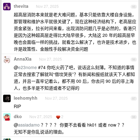
thevita
Nov 27, 2025
95
超高层消防本来就是老大难问题，基本只能依靠大楼自身设施，
那管理和维护水平就很关键了，现在这种经济结构下，老高层应
资金紧张，拉长时间来看，出现消防问题几乎是必然的，香港只
是因为这种超高层走得比大陆早很多，大陆这 20 年的超高层早
晚也会面临一样的挑战，就看怎么解决了，也许是技术进步，也
许是政策性、金融性手段解决资金问题
AnnaXia
Nov 27, 2025
96
@
e23nome
#74 你吃火药了吧，说话这么刻薄。不知道的事情
正常去搜索了解就叫“借坟哭丧”？有新闻和报纸就该天下人都知
道，并且一直牢记着么，都不用 00 后，你去问 90 后的非上海
人，也多半是不知道或者不记得的
leehomyhh
Nov 27, 2025
97
RIP
dko
Nov 27, 2025
2
98
@
assiadamo
？？？？ 你要不去看看 hk01 或者 now ？？
无知不是你乱说话的理由。