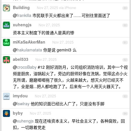
Building
Nov 27, 2025 via iPhone
89
@
frankilla
市民联手灭火都出来了……可别往里面送了
xuhengjs
Nov 27, 2025
90
资本主义制度下的普通人是真的惨
miKaSaAkerMan
Nov 27, 2025
91
@
hakulamatata
你是说 gemini3 么
abel533
Nov 27, 2025
92
@
crocoBaby
#12 刚好消防月，公司组织消防培训，其中一个视
频是厨房，油锅起火了，旁边的厨师好像在洗锅，觉得这点小火
无所谓，磨磨唧唧拖了很久，火越来越大，想灭火时已经灭不
了，全是烟...把人都呛跑了了。后来有一个人用灭火器灭了。
imydou
Nov 27, 2025
93
@
lswlray
他的知识面已经比人广了，只是没有手脚
byby
Nov 27, 2025
94
@
xuhengjs
现在还啥资本主义，早社会主义了，各种腐败，回
扣，一切跟着党走